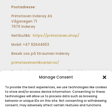
Postadresse:
Primstaven Inderøy AS
Vågavegen 71
7670 Inderøy
Nettbutikk:
https://primstaven.shop/
Mobil: +47 92644653
Besøk oss på Straumen Inderøy
primstavenantikvariat.no/
Besøksadresse:
Sundfærveien 12 bak Coop
extra og Shell bensinstasjon
Manage Consent
To provide the best experiences, we use technologies like cookies
to store and/or access device information. Consenting to these
technologies will allow us to process data such as browsing
SIKKER BETALING
behavior or unique IDs on this site. Not consenting or withdrawing
consent, may adversely affect certain features and functions.