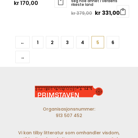
seg noe annet i verdens
kr
170,00
rikeste land
Opprinnelig
Nåvæ
kr
331,00
kr
379,00
pris
pris
var:
er:
kr 379,00.
kr 331,
←
1
2
3
4
5
6
→
Organisasjonsnummer:
913 507 452
Vi kan tilby litteratur som omhandler visdom,