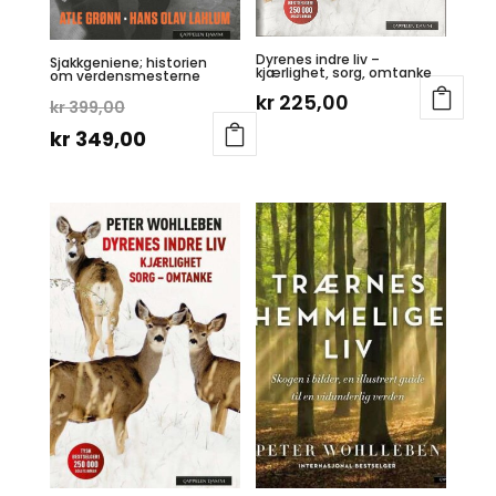
Dyrenes indre liv –
Sjakkgeniene; historien
kjærlighet, sorg, omtanke
om verdensmesterne
kr
225,00
Opprinnelig
kr
399,00
pris
Nåværende
kr
349,00
var:
pris
kr 399,00.
er:
kr 349,00.