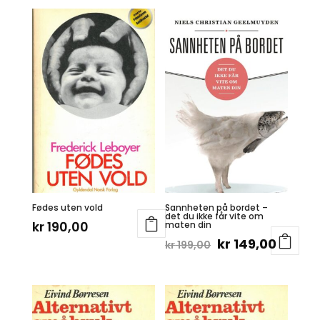
Fødes uten vold
Sannheten på bordet –
det du ikke får vite om
kr
190,00
maten din
Opprinnelig
Nåvær
kr
149,00
kr
199,00
pris
pris
var:
er:
kr 199,00.
kr 149,