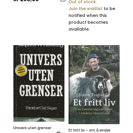
Out of stock.
var:
pris
Join the waitlist
to be
notified when this
kr 379,00.
er:
product becomes
kr 298,00.
available.
Univers uten grenser
Et fritt liv – om å ønske