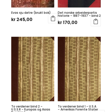
Evas sju døtre (brukt bok)
Det norske arbeiderpartis
historie – 1887-1937 – bind 2
kr
245,00
kr
170,00
To verdener bind 2 –
To verdener bind 1 – U.S.A
U.S.S.R – Europas og Asias
– Amerikas Forente Stater