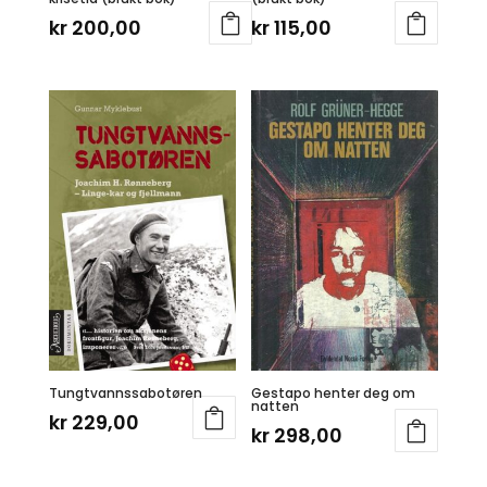
kr
200,00
kr
115,00
Tungtvannssabotøren
Gestapo henter deg om
natten
kr
229,00
kr
298,00