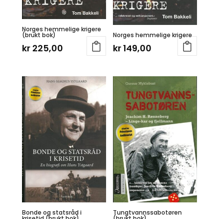
Norges hemmelige krigere
(brukt bok)
Norges hemmelige krigere
kr
225,00
kr
149,00
Bonde og statsråd i
Tungtvannssabotøren
krisetid (brukt bok)
(brukt bok)