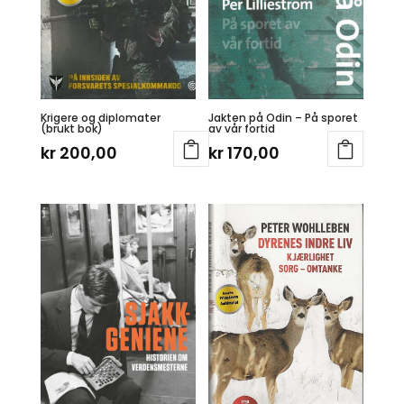
Krigere og diplomater
Jakten på Odin – På sporet
(brukt bok)
av vår fortid
kr
200,00
kr
170,00