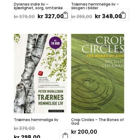
Dyrenes indre liv –
Trærnes hemmelige liv –
kjærlighet, sorg, omtanke
skogen i bilder
Opprinnelig
Nåværende
Opprinnelig
Nåvæ
kr
327,00
kr
348,00
kr
379,00
kr
399,00
pris
pris
pris
pris
var:
er:
var:
er:
kr 379,00.
kr 327,00.
kr 399,00.
kr 34
Trærnes hemmelige liv
Crop Circles – The Bones of
God
Opprinnelig
kr
379,00
kr
200,00
pris
Nåværende
kr
298,00