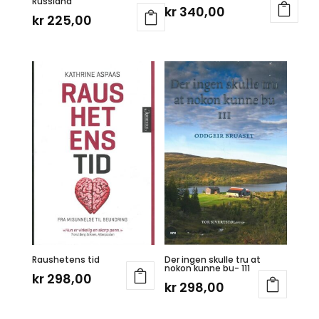
Russland
kr
340,00
kr
225,00
Raushetens tid
Der ingen skulle tru at
nokon kunne bu- 111
kr
298,00
kr
298,00