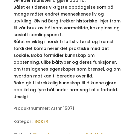
veileder i kunsten å gjøre opp ild.
Bålet er tidenes viktigste oppdagelse som på
mange måter endret menneskenes liv og
utvikling. Øivind Berg trekker historiske linjer fram
til vår bruk av bål som varmekilde, kokeplass og
sosialt samlingspunkt.
Bålet er viktig i norsk friluftsliv først og fremst
fordi det kombinerer det praktiske med det
sosiale. Boka formidler kunnskap om
opptenning, ulike båltyper og deres funksjoner,
om treslagenes egenskaper som brensel, og om
hvordan mat kan tilberedes over ild.
Boka gir tilstrekkelig kunnskap til å kunne gjøre
opp ild og fyre bål under nær sagt alle forhold.
Utsolgt
Produktnummer:
Artnr 15071
Kategori:
BØKER