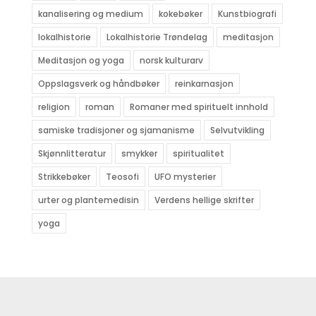
kanalisering og medium
kokebøker
Kunstbiografi
lokalhistorie
Lokalhistorie Trøndelag
meditasjon
Meditasjon og yoga
norsk kulturarv
Oppslagsverk og håndbøker
reinkarnasjon
religion
roman
Romaner med spirituelt innhold
samiske tradisjoner og sjamanisme
Selvutvikling
Skjønnlitteratur
smykker
spiritualitet
Strikkebøker
Teosofi
UFO mysterier
urter og plantemedisin
Verdens hellige skrifter
yoga