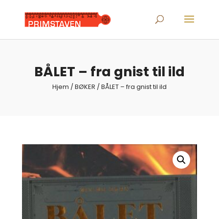
Products
search
BÅLET – fra gnist til ild
Hjem
/
BØKER
/ BÅLET – fra gnist til ild