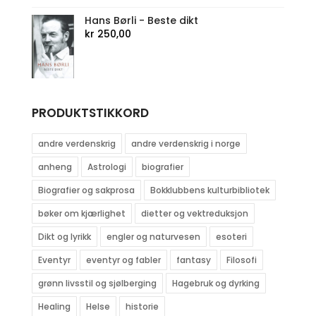
Hans Børli - Beste dikt
kr
250,00
PRODUKTSTIKKORD
andre verdenskrig
andre verdenskrig i norge
anheng
Astrologi
biografier
Biografier og sakprosa
Bokklubbens kulturbibliotek
bøker om kjærlighet
dietter og vektreduksjon
Dikt og lyrikk
engler og naturvesen
esoteri
Eventyr
eventyr og fabler
fantasy
Filosofi
grønn livsstil og sjølberging
Hagebruk og dyrking
Healing
Helse
historie