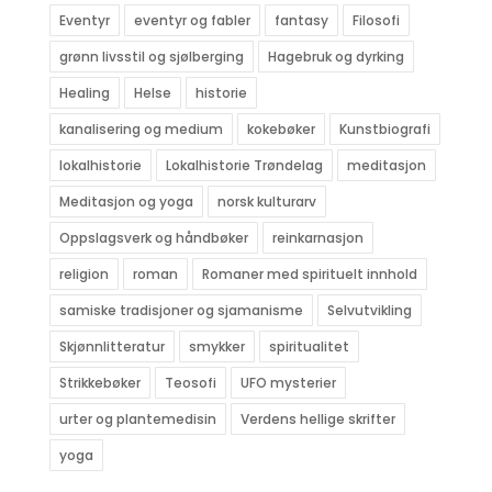
Eventyr
eventyr og fabler
fantasy
Filosofi
grønn livsstil og sjølberging
Hagebruk og dyrking
Healing
Helse
historie
kanalisering og medium
kokebøker
Kunstbiografi
lokalhistorie
Lokalhistorie Trøndelag
meditasjon
Meditasjon og yoga
norsk kulturarv
Oppslagsverk og håndbøker
reinkarnasjon
religion
roman
Romaner med spirituelt innhold
samiske tradisjoner og sjamanisme
Selvutvikling
Skjønnlitteratur
smykker
spiritualitet
Strikkebøker
Teosofi
UFO mysterier
urter og plantemedisin
Verdens hellige skrifter
yoga