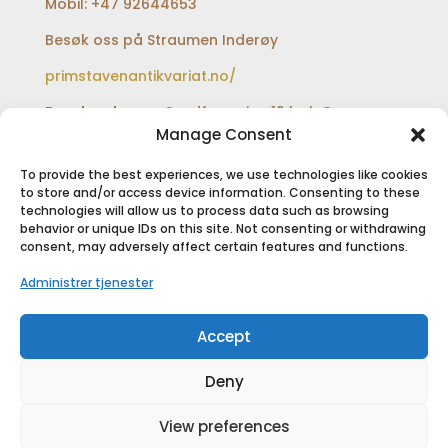
Mobil: +47 92644653
Besøk oss på Straumen Inderøy
primstavenantikvariat.no/
Besøksadresse:
Sundfærveien 12 bak Coop
extra og Shell bensinstasjon
Manage Consent
To provide the best experiences, we use technologies like cookies
to store and/or access device information. Consenting to these
technologies will allow us to process data such as browsing
SIKKER BETALING
behavior or unique IDs on this site. Not consenting or withdrawing
consent, may adversely affect certain features and functions.
Administrer tjenester
Accept
Deny
View preferences
Copyright © 2018
Primstaven Inderøy As
|