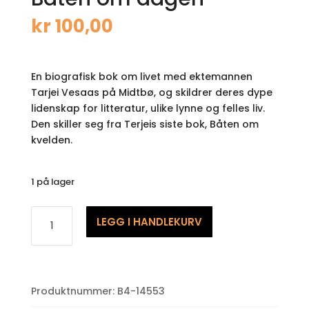
kr
100,00
En biografisk bok om livet med ektemannen
Tarjei Vesaas på Midtbø, og skildrer deres dype
lidenskap for litteratur, ulike lynne og felles liv.
Den skiller seg fra Terjeis siste bok, Båten om
kvelden.
1 på lager
Båten
LEGG I HANDLEKURV
om
dagen
antall
Produktnummer:
B4-14553