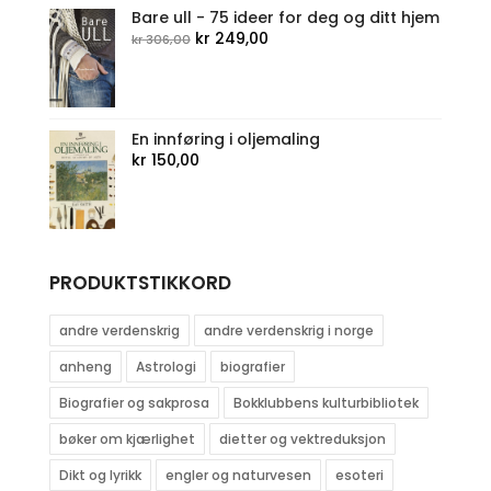
Bare ull - 75 ideer for deg og ditt hjem
Opprinnelig
Nåværende
kr
249,00
kr
306,00
pris
pris
var:
er:
kr 306,00.
kr 249,00.
En innføring i oljemaling
kr
150,00
PRODUKTSTIKKORD
andre verdenskrig
andre verdenskrig i norge
anheng
Astrologi
biografier
Biografier og sakprosa
Bokklubbens kulturbibliotek
bøker om kjærlighet
dietter og vektreduksjon
Dikt og lyrikk
engler og naturvesen
esoteri