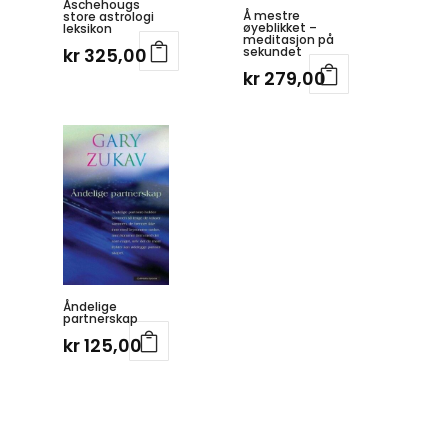
Aschehougs
Å mestre
store astrologi
øyeblikket –
leksikon
meditasjon på
sekundet
kr
325,00
kr
279,00
Åndelige
partnerskap
kr
125,00