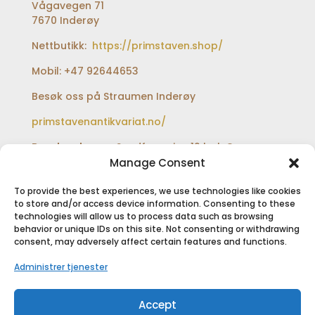
Vågavegen 71
7670 Inderøy
Nettbutikk:
https://primstaven.shop/
Mobil: +47 92644653
Besøk oss på Straumen Inderøy
primstavenantikvariat.no/
Besøksadresse:
Sundfærveien 12 bak Coop
extra og Shell bensinstasjon
Manage Consent
To provide the best experiences, we use technologies like cookies
to store and/or access device information. Consenting to these
technologies will allow us to process data such as browsing
SIKKER BETALING
behavior or unique IDs on this site. Not consenting or withdrawing
consent, may adversely affect certain features and functions.
Administrer tjenester
Accept