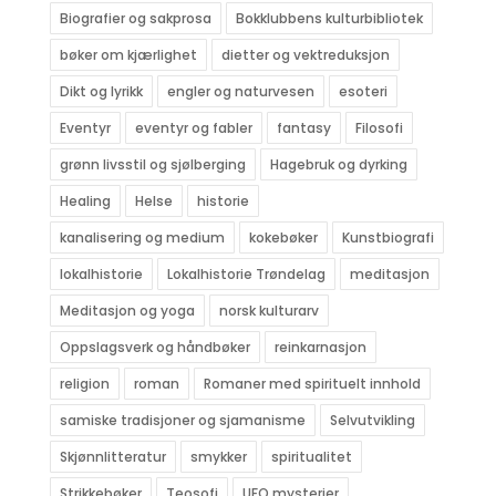
Biografier og sakprosa
Bokklubbens kulturbibliotek
bøker om kjærlighet
dietter og vektreduksjon
Dikt og lyrikk
engler og naturvesen
esoteri
Eventyr
eventyr og fabler
fantasy
Filosofi
grønn livsstil og sjølberging
Hagebruk og dyrking
Healing
Helse
historie
kanalisering og medium
kokebøker
Kunstbiografi
lokalhistorie
Lokalhistorie Trøndelag
meditasjon
Meditasjon og yoga
norsk kulturarv
Oppslagsverk og håndbøker
reinkarnasjon
religion
roman
Romaner med spirituelt innhold
samiske tradisjoner og sjamanisme
Selvutvikling
Skjønnlitteratur
smykker
spiritualitet
Strikkebøker
Teosofi
UFO mysterier