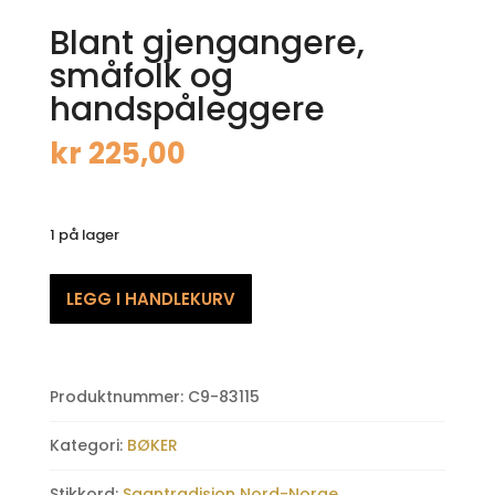
Blant gjengangere,
småfolk og
handspåleggere
kr
225,00
1 på lager
Blant
LEGG I HANDLEKURV
gjengangere,
småfolk
og
handspåleggere
Produktnummer:
C9-83115
antall
Kategori:
BØKER
Stikkord:
Sagntradisjon Nord-Norge