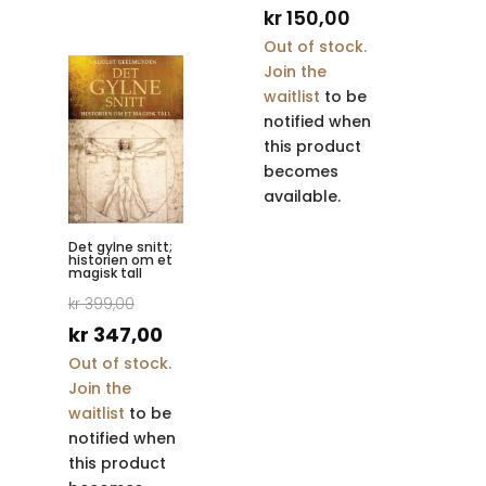
kr
150,00
Out of stock.
Join the
waitlist
to be
notified when
this product
becomes
available.
Det gylne snitt;
historien om et
magisk tall
Opprinnelig
kr
399,00
pris
Nåværende
kr
347,00
Out of stock.
var:
pris
Join the
kr 399,00.
er:
waitlist
to be
kr 347,00.
notified when
this product