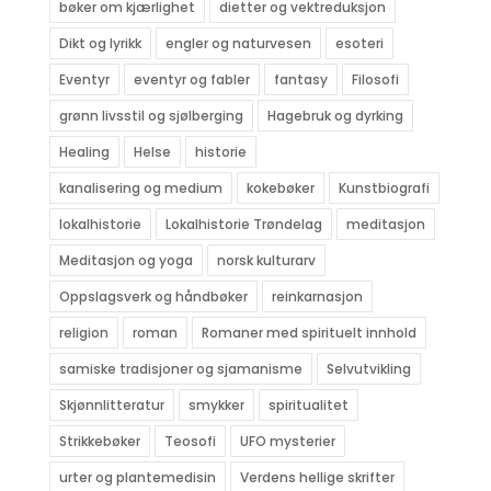
bøker om kjærlighet
dietter og vektreduksjon
Dikt og lyrikk
engler og naturvesen
esoteri
Eventyr
eventyr og fabler
fantasy
Filosofi
grønn livsstil og sjølberging
Hagebruk og dyrking
Healing
Helse
historie
kanalisering og medium
kokebøker
Kunstbiografi
lokalhistorie
Lokalhistorie Trøndelag
meditasjon
Meditasjon og yoga
norsk kulturarv
Oppslagsverk og håndbøker
reinkarnasjon
religion
roman
Romaner med spirituelt innhold
samiske tradisjoner og sjamanisme
Selvutvikling
Skjønnlitteratur
smykker
spiritualitet
Strikkebøker
Teosofi
UFO mysterier
urter og plantemedisin
Verdens hellige skrifter