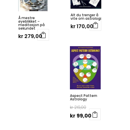
Alt du trenger å
Å mestre
vite om astrologi
øyeblikket –
meditasjon på
kr
170,00
sekundet
kr
279,00
Aspect Pattern
Astrology
Opprinnelig
kr
219,00
pris
Nåværende
kr
99,00
var:
pris