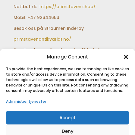
Nettbutikk:
https://primstaven.shop/
Mobil: +47 92644653
Besøk oss på Straumen Inderøy
primstavenantikvariat.no/
Besøksadresse:
Sundfærveien 12 bak Coop
extra og Shell bensinstasjon
Manage Consent
To provide the best experiences, we use technologies like cookies
to store and/or access device information. Consenting to these
technologies will allow us to process data such as browsing
SIKKER BETALING
behavior or unique IDs on this site. Not consenting or withdrawing
consent, may adversely affect certain features and functions.
Administrer tjenester
Accept
Deny