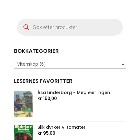
kr 219,00.
er:
kr 99,00.
Products
search
BOKKATEGORIER
LESERNES FAVORITTER
Åsa Linderborg - Meg eier ingen
kr
150,00
Slik dyrker vi tomater
kr
95,00