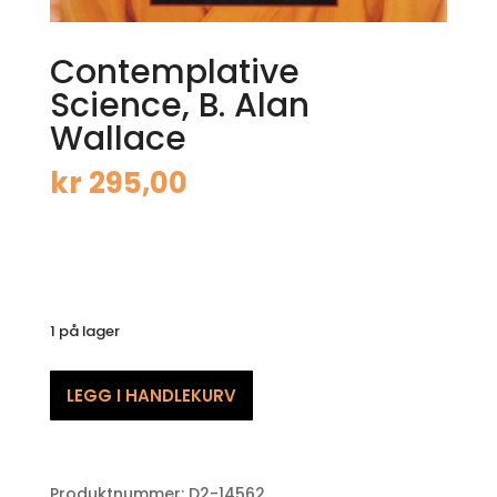
Contemplative
Science, B. Alan
Wallace
kr
295,00
1 på lager
Contemplative
LEGG I HANDLEKURV
Science,
B.
Alan
Wallace
Produktnummer:
D2-14562