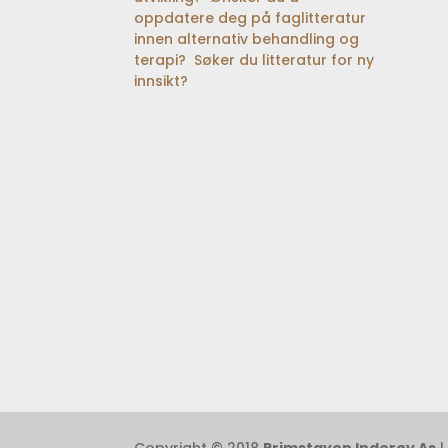
oppdatere deg på faglitteratur
innen alternativ behandling og
terapi? Søker du litteratur for ny
innsikt?
Copyright © 2018
Primstaven Inderøy As
|