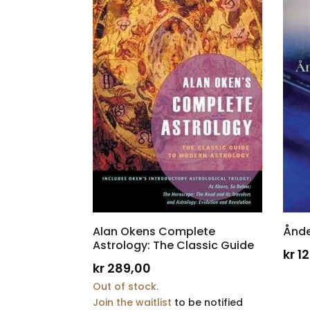
Alan Okens Complete
Ånde
Astrology: The Classic Guide
kr
12
kr
289,00
Out of stock.
Join the waitlist
to be notified