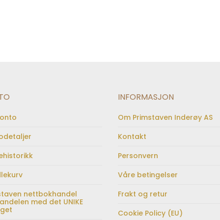
TO
INFORMASJON
konto
Om Primstaven Inderøy AS
odetaljer
Kontakt
ehistorikk
Personvern
lekurv
Våre betingelser
staven nettbokhandel
Frakt og retur
andelen med det UNIKE
lget
Cookie Policy (EU)