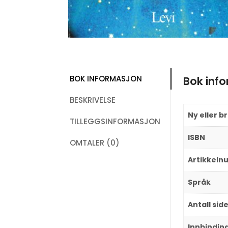
BOK INFORMASJON
Bok inf
BESKRIVELSE
Ny eller b
TILLEGGSINFORMASJON
ISBN
OMTALER (0)
Artikkel
Språk
Antall sid
Innbindin