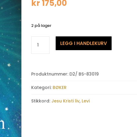
kr
175,00
2 på lager
Den
LEGG I HANDLEKURV
nye
Tidsalders
Evangelium,
Levi
Produktnummer:
D2/ BS-83019
antall
Kategori:
BØKER
Stikkord:
Jesu Kristi liv
,
Levi