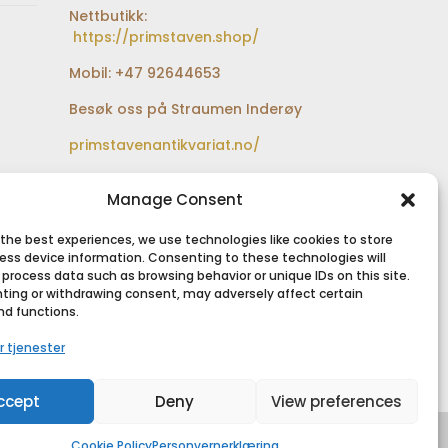
Nettbutikk:
https://primstaven.shop/
Mobil: +47 92644653
Besøk oss på Straumen Inderøy
primstavenantikvariat.no/
Besøksadresse:
Sundfærveien 12
Manage Consent
bak Coop extra og Shell
bensinstasjon
 the best experiences, we use technologies like cookies to store
ess device information. Consenting to these technologies will
 process data such as browsing behavior or unique IDs on this site.
ting or withdrawing consent, may adversely affect certain
nd functions.
SIKKER BETALING
r tjenester
ccept
Deny
View preferences
Cookie Policy
Personvernerklæring