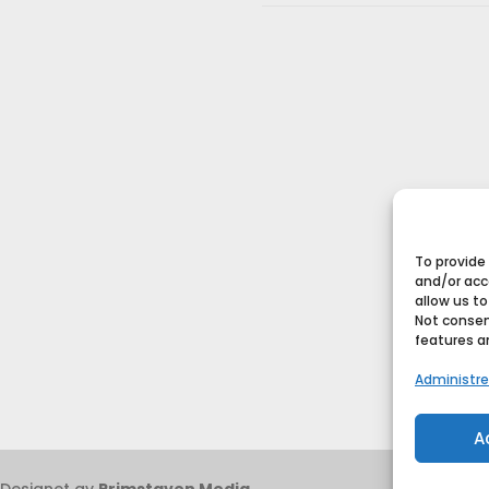
To provide
and/or acc
allow us to
Not consen
features a
Administre
A
 Designet av
Primstaven Media