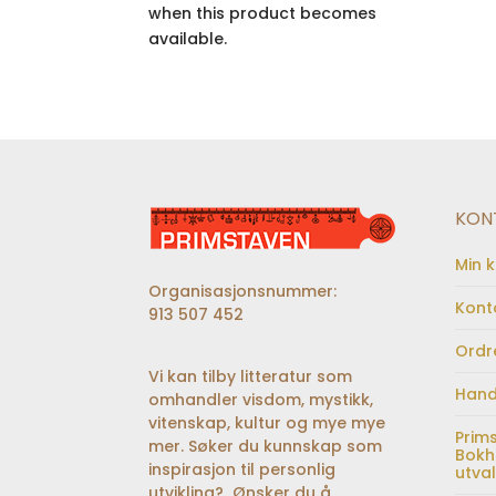
when this product becomes
available.
KON
Min 
Organisasjonsnummer:
Kont
913 507 452
Ordr
Vi kan tilby litteratur som
Hand
omhandler visdom, mystikk,
vitenskap, kultur og mye mye
Prim
mer. Søker du kunnskap som
Bokh
inspirasjon til personlig
utva
utvikling? Ønsker du å