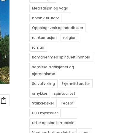
Meditasjon og yoga
norsk kulturarv
Oppslagsverk og håndbøker
reinkarnasjon
religion
roman
Romaner med spirituelt innhold
samiske tradisjoner og
sjamanisme
Selvutvikling
Skjønnlitteratur
smykker
spiritualitet
Strikkebøker
Teosofi
UFO mysterier
urter og plantemedisin
Verdens hellige skrifter
yoga