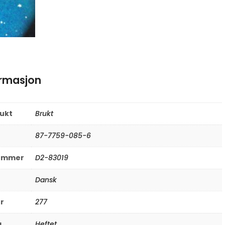
ormasjon
rukt
Brukt
87-7759-085-6
nummer
D2-83019
Dansk
er
277
g
Heftet