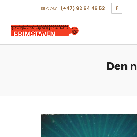
(+47) 92 64 46 53
RING OSS:
Den n