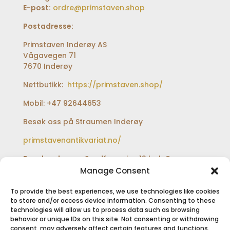
E-post:
ordre@primstaven.shop
Postadresse:
Primstaven Inderøy AS
Vågavegen 71
7670 Inderøy
Nettbutikk:
https://primstaven.shop/
Mobil: +47 92644653
Besøk oss på Straumen Inderøy
primstavenantikvariat.no/
Besøksadresse:
Sundfærveien 12 bak Coop
extra og Shell bensinstasjon
Manage Consent
To provide the best experiences, we use technologies like cookies
to store and/or access device information. Consenting to these
technologies will allow us to process data such as browsing
SIKKER BETALING
behavior or unique IDs on this site. Not consenting or withdrawing
consent, may adversely affect certain features and functions.