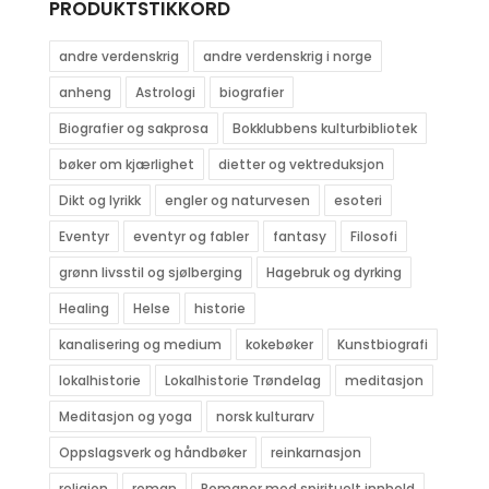
PRODUKTSTIKKORD
andre verdenskrig
andre verdenskrig i norge
anheng
Astrologi
biografier
Biografier og sakprosa
Bokklubbens kulturbibliotek
bøker om kjærlighet
dietter og vektreduksjon
Dikt og lyrikk
engler og naturvesen
esoteri
Eventyr
eventyr og fabler
fantasy
Filosofi
grønn livsstil og sjølberging
Hagebruk og dyrking
Healing
Helse
historie
kanalisering og medium
kokebøker
Kunstbiografi
lokalhistorie
Lokalhistorie Trøndelag
meditasjon
Meditasjon og yoga
norsk kulturarv
Oppslagsverk og håndbøker
reinkarnasjon
religion
roman
Romaner med spirituelt innhold