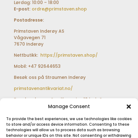
Lørdag: 10:00 – 18:00
E-post:
ordre@primstaven.shop
Postadresse:
Primstaven Inderøy AS
Vågavegen 71
7670 Inderøy
Nettbutikk:
https://primstaven.shop/
Mobil: +47 92644653
Besøk oss på Straumen Inderøy
primstavenantikvariat.no/
Besøksadresse:
Sundfærveien 12 bak Coop
extra og Shell bensinstasjon
Manage Consent
To provide the best experiences, we use technologies like cookies
to store and/or access device information. Consenting to these
technologies will allow us to process data such as browsing
SIKKER BETALING
behavior or unique IDs on this site. Not consenting or withdrawing