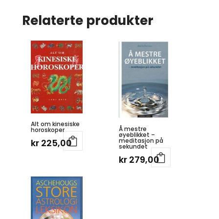
Relaterte produkter
Alt om kinesiske
Å mestre
horoskoper
øyeblikket –
meditasjon på
kr
225,00
sekundet
kr
279,00