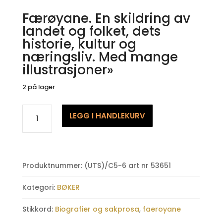
Færøyane. En skildring av
landet og folket, dets
historie, kultur og
næringsliv. Med mange
illustrasjoner»
2 på lager
Færøyane
LEGG I HANDLEKURV
antall
Produktnummer:
(UTS)/C5-6 art nr 53651
Kategori:
BØKER
Stikkord:
Biografier og sakprosa
,
faeroyane