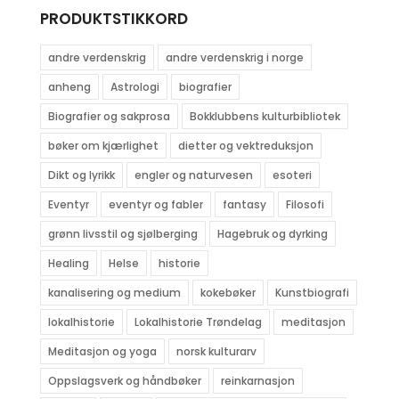
PRODUKTSTIKKORD
andre verdenskrig
andre verdenskrig i norge
anheng
Astrologi
biografier
Biografier og sakprosa
Bokklubbens kulturbibliotek
bøker om kjærlighet
dietter og vektreduksjon
Dikt og lyrikk
engler og naturvesen
esoteri
Eventyr
eventyr og fabler
fantasy
Filosofi
grønn livsstil og sjølberging
Hagebruk og dyrking
Healing
Helse
historie
kanalisering og medium
kokebøker
Kunstbiografi
lokalhistorie
Lokalhistorie Trøndelag
meditasjon
Meditasjon og yoga
norsk kulturarv
Oppslagsverk og håndbøker
reinkarnasjon