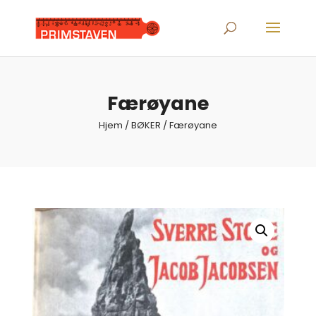
Products
search
Færøyane
Hjem
/
BØKER
/ Færøyane