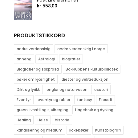
kr
558,00
PRODUKTSTIKKORD
andre verdenskrig
andre verdenskrig i norge
anheng
Astrologi
biografier
Biografier og sakprosa
Bokklubbens kulturbibliotek
bøker om kjærlighet
dietter og vektreduksjon
Dikt og lyrikk
engler og naturvesen
esoteri
Eventyr
eventyr og fabler
fantasy
Filosofi
grønn livsstil og sjølberging
Hagebruk og dyrking
Healing
Helse
historie
kanalisering og medium
kokebøker
Kunstbiografi