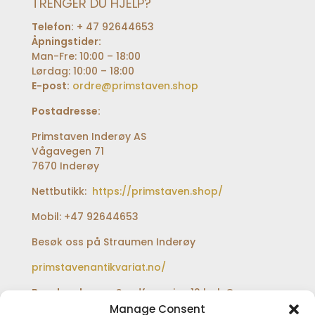
TRENGER DU HJELP?
Telefon:
+ 47 92644653
Åpningstider:
Man-Fre: 10:00 – 18:00
Lørdag: 10:00 – 18:00
E-post:
ordre@primstaven.shop
Postadresse:
Primstaven Inderøy AS
Vågavegen 71
7670 Inderøy
Nettbutikk:
https://primstaven.shop/
Mobil: +47 92644653
Besøk oss på Straumen Inderøy
primstavenantikvariat.no/
Besøksadresse:
Sundfærveien 12 bak Coop
extra og Shell bensinstasjon
Manage Consent