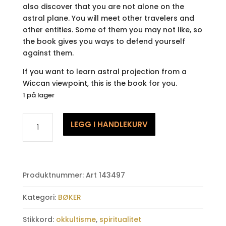
also discover that you are not alone on the
astral plane. You will meet other travelers and
other entities. Some of them you may not like, so
the book gives you ways to defend yourself
against them.
If you want to learn astral projection from a
Wiccan viewpoint, this is the book for you.
1 på lager
Flying
LEGG I HANDLEKURV
Without
a
Broom
antall
Produktnummer:
Art 143497
Kategori:
BØKER
Stikkord:
okkultisme
,
spiritualitet