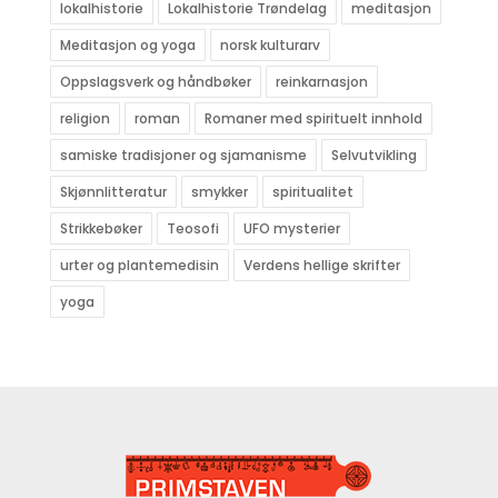
lokalhistorie
Lokalhistorie Trøndelag
meditasjon
Meditasjon og yoga
norsk kulturarv
Oppslagsverk og håndbøker
reinkarnasjon
religion
roman
Romaner med spirituelt innhold
samiske tradisjoner og sjamanisme
Selvutvikling
Skjønnlitteratur
smykker
spiritualitet
Strikkebøker
Teosofi
UFO mysterier
urter og plantemedisin
Verdens hellige skrifter
yoga