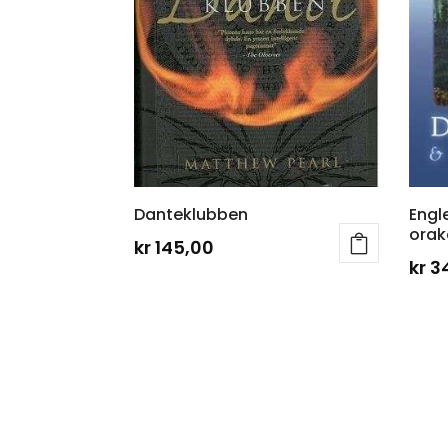
Danteklubben
Engl
orak
kr
145,00
kr
3