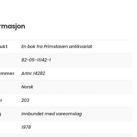
ormasjon
rukt
En bok fra Primstaven antikvariat
82-05-11142-1
nummer
Artnr 14282
Norsk
er
203
g
Innbundet med vareomslag
1978