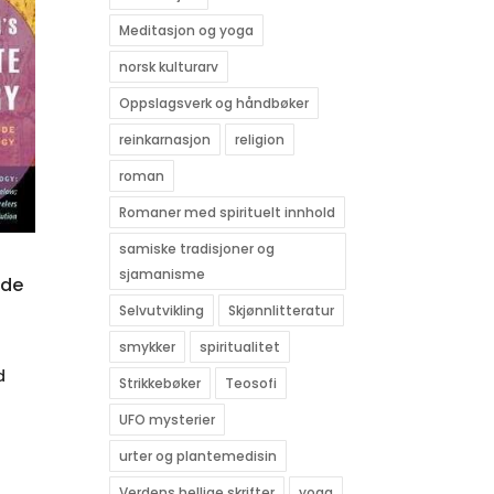
Meditasjon og yoga
norsk kulturarv
Oppslagsverk og håndbøker
reinkarnasjon
religion
roman
Romaner med spirituelt innhold
samiske tradisjoner og
sjamanisme
ide
Selvutvikling
Skjønnlitteratur
smykker
spiritualitet
d
Strikkebøker
Teosofi
UFO mysterier
urter og plantemedisin
Verdens hellige skrifter
yoga