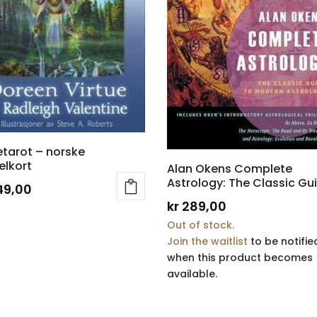
etarot – norske
elkort
Alan Okens Complete
Astrology: The Classic Gu
49,00
kr
289,00
Out of stock.
Join the waitlist
to be notifie
when this product becomes
available.