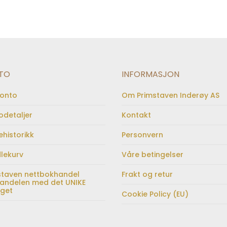
TO
INFORMASJON
konto
Om Primstaven Inderøy AS
odetaljer
Kontakt
ehistorikk
Personvern
lekurv
Våre betingelser
staven nettbokhandel
Frakt og retur
andelen med det UNIKE
lget
Cookie Policy (EU)