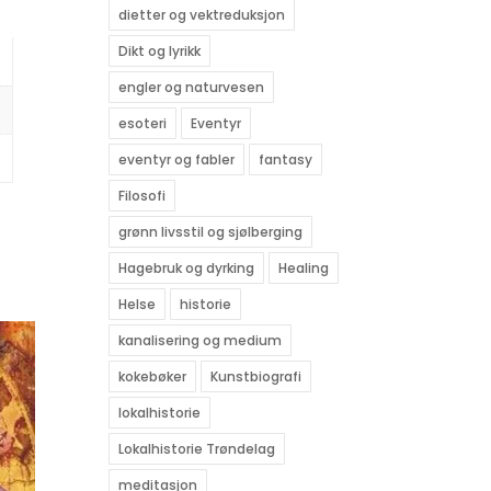
dietter og vektreduksjon
Dikt og lyrikk
engler og naturvesen
esoteri
Eventyr
eventyr og fabler
fantasy
Filosofi
grønn livsstil og sjølberging
Hagebruk og dyrking
Healing
Helse
historie
kanalisering og medium
kokebøker
Kunstbiografi
lokalhistorie
Lokalhistorie Trøndelag
meditasjon