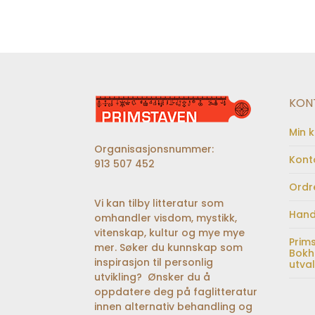
KON
Min 
Organisasjonsnummer:
Kont
913 507 452
Ordr
Vi kan tilby litteratur som
Hand
omhandler visdom, mystikk,
vitenskap, kultur og mye mye
Prim
mer. Søker du kunnskap som
Bokh
inspirasjon til personlig
utva
utvikling? Ønsker du å
oppdatere deg på faglitteratur
innen alternativ behandling og