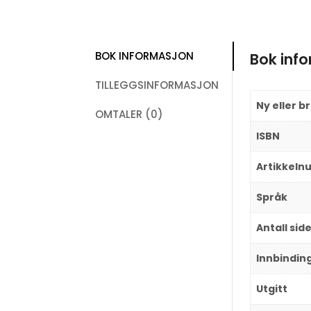
BOK INFORMASJON
Bok inf
TILLEGGSINFORMASJON
Ny eller b
OMTALER (0)
ISBN
Artikkel
Språk
Antall sid
Innbindin
Utgitt