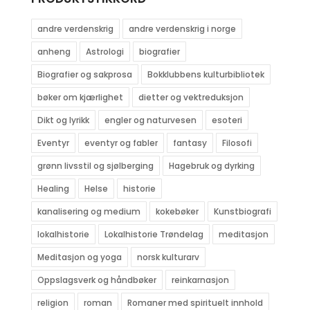
andre verdenskrig
andre verdenskrig i norge
anheng
Astrologi
biografier
Biografier og sakprosa
Bokklubbens kulturbibliotek
bøker om kjærlighet
dietter og vektreduksjon
Dikt og lyrikk
engler og naturvesen
esoteri
Eventyr
eventyr og fabler
fantasy
Filosofi
grønn livsstil og sjølberging
Hagebruk og dyrking
Healing
Helse
historie
kanalisering og medium
kokebøker
Kunstbiografi
lokalhistorie
Lokalhistorie Trøndelag
meditasjon
Meditasjon og yoga
norsk kulturarv
Oppslagsverk og håndbøker
reinkarnasjon
religion
roman
Romaner med spirituelt innhold