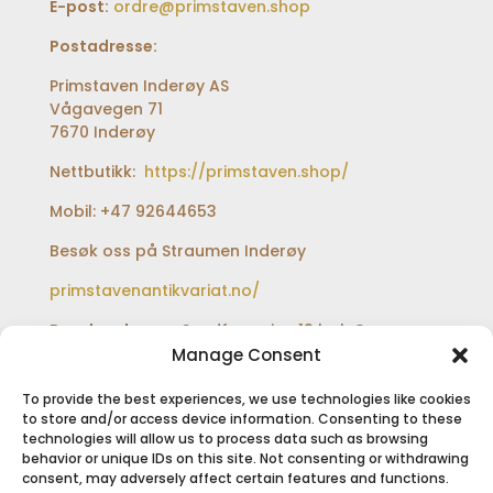
E-post:
ordre@primstaven.shop
Postadresse:
Primstaven Inderøy AS
Vågavegen 71
7670 Inderøy
Nettbutikk:
https://primstaven.shop/
Mobil: +47 92644653
Besøk oss på Straumen Inderøy
primstavenantikvariat.no/
Besøksadresse:
Sundfærveien 12 bak Coop
extra og Shell bensinstasjon
Manage Consent
To provide the best experiences, we use technologies like cookies
to store and/or access device information. Consenting to these
technologies will allow us to process data such as browsing
SIKKER BETALING
behavior or unique IDs on this site. Not consenting or withdrawing
consent, may adversely affect certain features and functions.