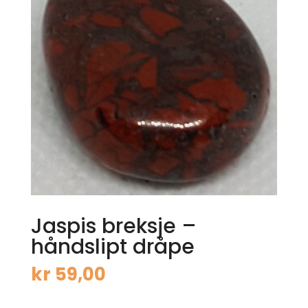
Jaspis breksje –
håndslipt dråpe
kr
59,00