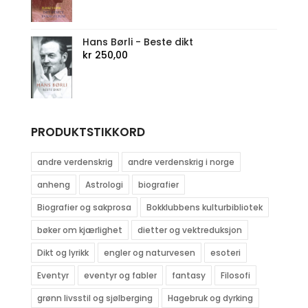
Hans Børli - Beste dikt
kr
250,00
PRODUKTSTIKKORD
andre verdenskrig
andre verdenskrig i norge
anheng
Astrologi
biografier
Biografier og sakprosa
Bokklubbens kulturbibliotek
bøker om kjærlighet
dietter og vektreduksjon
Dikt og lyrikk
engler og naturvesen
esoteri
Eventyr
eventyr og fabler
fantasy
Filosofi
grønn livsstil og sjølberging
Hagebruk og dyrking