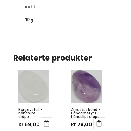
Vekt
30 g
Relaterte produkter
Bergkrystall –
Ametyst bånd –
håndslipt
Båndametyst –
dråpe
håndslipt dråpe
kr
69,00
kr
79,00