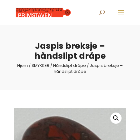
Products
search
Jaspis breksje –
håndslipt dråpe
Hjem
/
SMYKKER
/
Håndslipt dråpe
/ Jaspis breksje –
håndslipt dråpe