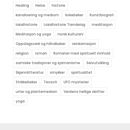
Healing
Helse
historie
kanalisering og medium
kokebøker
Kunstbiografi
lokalhistorie
Lokalhistorie Trøndelag
meditasjon
Meditasjon og yoga
norsk kulturarv
Oppslagsverk og håndbøker
reinkarnasjon
religion
roman
Romaner med spirituelt innhold
samiske tradisjoner og sjamanisme
Selvutvikling
Skjønnlitteratur
smykker
spiritualitet
Strikkebøker
Teosofi
UFO mysterier
urter og plantemedisin
Verdens hellige skrifter
yoga