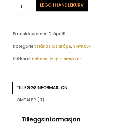
Jaspis
LEGG I HANDLEKURV
breksje
-
håndslipt
dråpe
Produktnummer:
Dråpe19
antall
Kategorier:
Håndslipt dråpe
,
SMYKKER
Stikkord:
anheng
,
jaspis
,
smykker
TILLEGGSINFORMASJON
OMTALER (0)
Tilleggsinformasjon