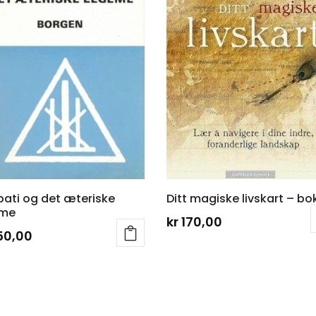
pati og det æteriske
Ditt magiske livskart – bo
eme
kr
170,00
50,00