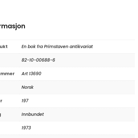
ormasjon
rukt
En bok fra Primstaven antikvariat
82-10-00688-6
nummer
Art 13690
Norsk
er
197
g
Innbundet
1973