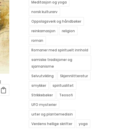
Meditasjon og yoga
norsk kulturarv
Oppslagsverk og håndbøker
reinkarnasjon
religion
roman
Romaner med spirituelt innhold
samiske tradisjoner og
sjamanisme
Selvutvikling
Skjønnlitteratur
k
smykker
spiritualitet
Strikkebøker
Teosofi
UFO mysterier
urter og plantemedisin
Verdens hellige skrifter
yoga