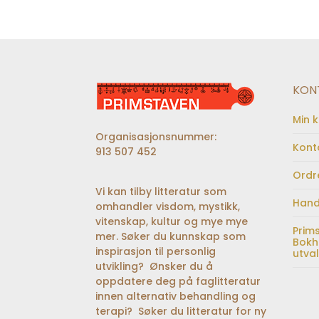
KON
Min 
Organisasjonsnummer:
Kont
913 507 452
Ordr
Vi kan tilby litteratur som
Hand
omhandler visdom, mystikk,
vitenskap, kultur og mye mye
Prim
mer. Søker du kunnskap som
Bokh
inspirasjon til personlig
utva
utvikling? Ønsker du å
oppdatere deg på faglitteratur
innen alternativ behandling og
terapi? Søker du litteratur for ny