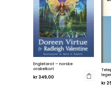
Engletarot – norske
orakelkort
Tele
leg
kr
349,00
kr
2