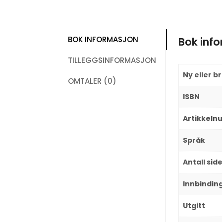
BOK INFORMASJON
Bok inf
TILLEGGSINFORMASJON
Ny eller b
OMTALER (0)
ISBN
Artikkel
Språk
Antall sid
Innbindin
Utgitt