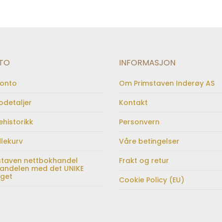
TO
INFORMASJON
konto
Om Primstaven Inderøy AS
odetaljer
Kontakt
ehistorikk
Personvern
lekurv
Våre betingelser
staven nettbokhandel
Frakt og retur
andelen med det UNIKE
lget
Cookie Policy (EU)