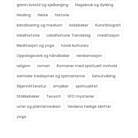
grønn livsstil og sjølberging
Hagebruk og dyrking
Healing
Helse
historie
kanalisering og medium
kokebøker
Kunstbiografi
lokalhistorie
Lokalhistorie Trøndelag
meditasjon
Meditasjon og yoga
norsk kulturarv
Oppslagsverk og håndbøker
reinkarnasjon
religion
roman
Romaner med spirituelt innhold
samiske tradisjoner og sjamanisme
Selvutvikling
Skjønnlitteratur
smykker
spiritualitet
Strikkebøker
Teosofi
UFO mysterier
urter og plantemedisin
Verdens hellige skrifter
yoga