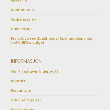
Min konto
Kontodetaljer
Ordrehistorikk
Handlekurv
Primstaven nettbokhandel Bokhandelen med
det UNIKE utvalget
INFORMASJON
Om Primstaven Inderøy AS
Kontakt
Personvern
Våre betingelser
Frakt og retur