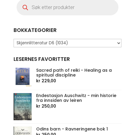
Products
search
BOKKATEGORIER
LESERNES FAVORITTER
Sacred path of reiki - Healing as a
spiritual discipline
kr
229,00
Endestasjon Auschwitz - min historie
fra innsiden av leiren
kr
250,00
Odins barn - Ravneringene bok 1
kr
250,00