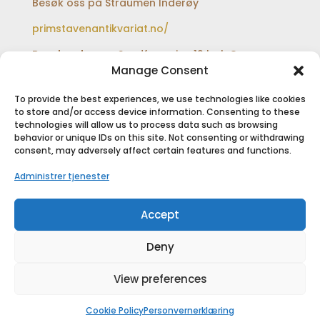
Besøk oss på Straumen Inderøy
primstavenantikvariat.no/
Besøksadresse:
Sundfærveien 12 bak Coop
extra og Shell bensinstasjon
Manage Consent
To provide the best experiences, we use technologies like cookies
to store and/or access device information. Consenting to these
technologies will allow us to process data such as browsing
SIKKER BETALING
behavior or unique IDs on this site. Not consenting or withdrawing
consent, may adversely affect certain features and functions.
Administrer tjenester
Accept
Deny
View preferences
Copyright © 2018
Primstaven Inderøy As
|
Designet av
Primstaven Media
Cookie Policy
Personvernerklæring