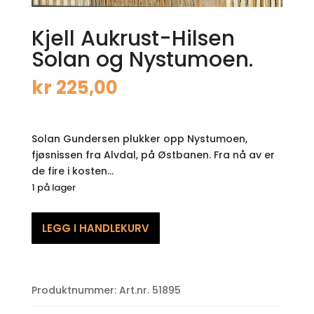
Kjell Aukrust-Hilsen
Solan og Nystumoen.
kr
225,00
Solan Gundersen plukker opp Nystumoen,
fjøsnissen fra Alvdal, på Østbanen. Fra nå av er
de fire i kosten…
1 på lager
Kjell
LEGG I HANDLEKURV
Aukrust-
Hilsen
Solan
og
Produktnummer:
Art.nr. 51895
Nystumoen.