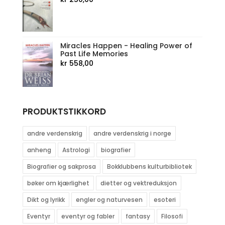
Miracles Happen - Healing Power of
Past Life Memories
kr
558,00
PRODUKTSTIKKORD
andre verdenskrig
andre verdenskrig i norge
anheng
Astrologi
biografier
Biografier og sakprosa
Bokklubbens kulturbibliotek
bøker om kjærlighet
dietter og vektreduksjon
Dikt og lyrikk
engler og naturvesen
esoteri
Eventyr
eventyr og fabler
fantasy
Filosofi