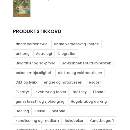
PRODUKTSTIKKORD
andre verdenskrig
andre verdenskrig i norge
anheng
Astrologi
biografier
Biografier og sakprosa
Bokklubbens kulturbibliotek
bøker om kjærlighet
dietter og vektreduksjon
Dikt og lyrikk
engler og naturvesen
esoteri
Eventyr
eventyr og fabler
fantasy
Filosofi
grønn livsstil og sjølberging
Hagebruk og dyrking
Healing
Helse
historie
kanalisering og medium
kokebøker
Kunstbiografi