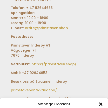
Telefon:
+ 47 92644653
Åpningstider:
Man-Fre: 10:00 – 18:00
Lørdag: 10:00 – 18:00
E-post:
ordre@primstaven.shop
Postadresse:
Primstaven Inderøy AS
Vågavegen 71
7670 Inderøy
Nettbutikk:
https://primstaven.shop/
Mobil: +47 92644653
Besøk oss på Straumen Inderøy
primstavenantikvariat.no/
Besøksadresse:
Sundfærveien 12 bak Coop
extra og Shell bensinstasjon
Manage Consent