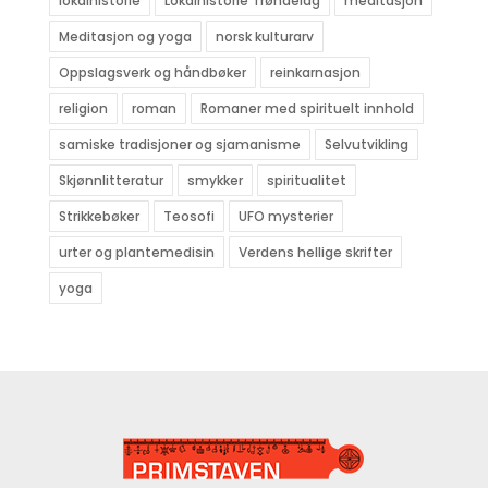
lokalhistorie
Lokalhistorie Trøndelag
meditasjon
Meditasjon og yoga
norsk kulturarv
Oppslagsverk og håndbøker
reinkarnasjon
religion
roman
Romaner med spirituelt innhold
samiske tradisjoner og sjamanisme
Selvutvikling
Skjønnlitteratur
smykker
spiritualitet
Strikkebøker
Teosofi
UFO mysterier
urter og plantemedisin
Verdens hellige skrifter
yoga