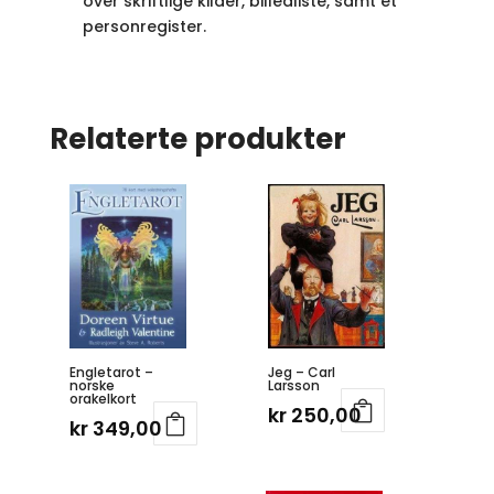
over skriftlige kilder, billedliste, samt et
personregister.
Relaterte produkter
Engletarot –
Jeg – Carl
norske
Larsson
orakelkort
kr
250,00
kr
349,00