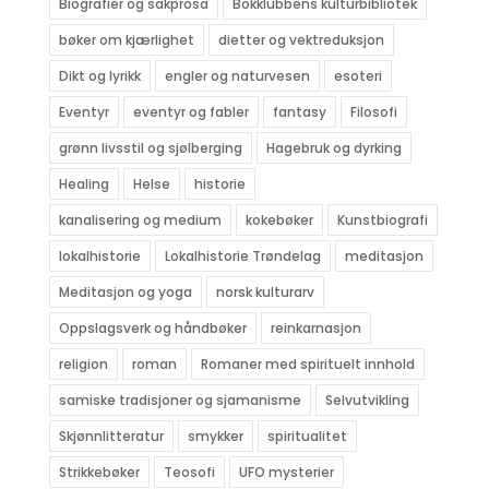
Biografier og sakprosa
Bokklubbens kulturbibliotek
bøker om kjærlighet
dietter og vektreduksjon
Dikt og lyrikk
engler og naturvesen
esoteri
Eventyr
eventyr og fabler
fantasy
Filosofi
grønn livsstil og sjølberging
Hagebruk og dyrking
Healing
Helse
historie
kanalisering og medium
kokebøker
Kunstbiografi
lokalhistorie
Lokalhistorie Trøndelag
meditasjon
Meditasjon og yoga
norsk kulturarv
Oppslagsverk og håndbøker
reinkarnasjon
religion
roman
Romaner med spirituelt innhold
samiske tradisjoner og sjamanisme
Selvutvikling
Skjønnlitteratur
smykker
spiritualitet
Strikkebøker
Teosofi
UFO mysterier