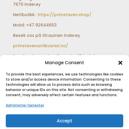
7670 Inderøy
Nettbutikk:
https://primstaven.shop/
Mobil: +47 92644653
Besøk oss på Straumen Inderøy
primstavenantikvariat.no/
Besøksadresse:
Sundfærveien 12 bak Coop
extra og Shell bensinstasjon
Manage Consent
To provide the best experiences, we use technologies like cookies
to store and/or access device information. Consenting to these
technologies will allow us to process data such as browsing
SIKKER BETALING
behavior or unique IDs on this site. Not consenting or withdrawing
consent, may adversely affect certain features and functions.
Administrer tjenester
Accept