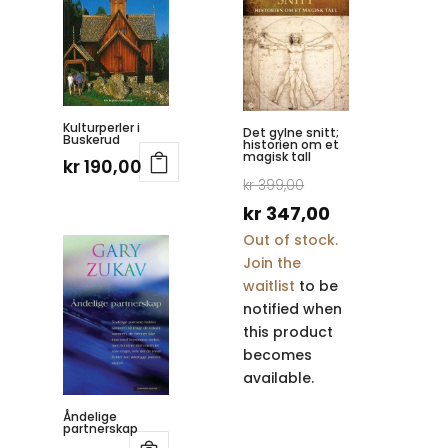
Kulturperler i
Det gylne snitt;
Buskerud
historien om et
magisk tall
kr
190,00
Opprinnelig
kr
399,00
pris
Nåværende
kr
347,00
Out of stock.
var:
pris
Join the
kr 399,00.
er:
waitlist
to be
kr 347,00.
notified when
this product
becomes
available.
Åndelige
partnerskap