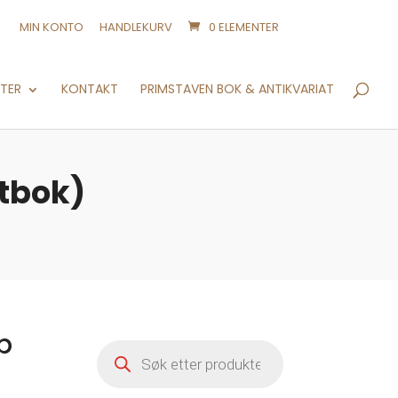
MIN KONTO
HANDLEKURV
0 ELEMENTER
Products
search
NTER
KONTAKT
PRIMSTAVEN BOK & ANTIKVARIAT
ktbok)
b
Products
search