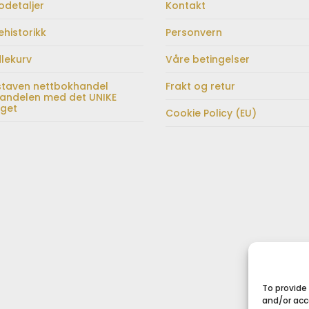
odetaljer
Kontakt
ehistorikk
Personvern
lekurv
Våre betingelser
staven nettbokhandel
Frakt og retur
andelen med det UNIKE
lget
Cookie Policy (EU)
To provide
and/or acc