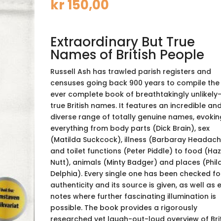
kr
150,00
Extraordinary But True
Names of British People
Russell Ash has trawled parish registers and
censuses going back 900 years to compile the f
ever complete book of breathtakingly unlikely
true British names. It features an incredible an
diverse range of totally genuine names, evokin
everything from body parts (Dick Brain), sex
(Matilda Suckcock), illness (Barbaray Headac
and toilet functions (Peter Piddle) to food (Haz
Nutt), animals (Minty Badger) and places (Phil
Delphia). Every single one has been checked fo
authenticity and its source is given, as well as 
notes where further fascinating illumination is
possible. The book provides a rigorously
researched yet laugh-out-loud overview of Brit