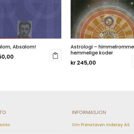
lom, Absalom!
Astrologi – himmelromme
hemmelige koder
50,00
kr
245,00
TO
INFORMASJON
konto
Om Primstaven Inderøy AS