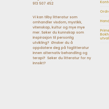
Kont
913 507 452
Ordr
Vi kan tilby litteratur som
Hand
omhandler visdom, mystikk,
vitenskap, kultur og mye mye
Prim
mer. Søker du kunnskap som
Bokh
inspirasjon til personlig
utva
utvikling? Ønsker du å
oppdatere deg på faglitteratur
innen alternativ behandling og
terapi? Søker du litteratur for ny
innsikt?