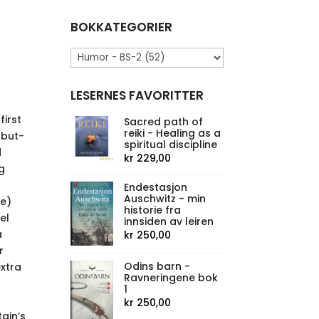
BOKKATEGORIER
LESERNES FAVORITTER
irst
Sacred path of
reiki - Healing as a
-but-
spiritual discipline
d
kr
229,00
g
Endestasjon
Auschwitz - min
he)
historie fra
el
innsiden av leiren
a
kr
250,00
r
Odins barn -
extra
Ravneringene bok
1
kr
250,00
ain’s