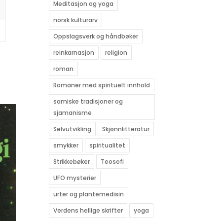
Meditasjon og yoga
norsk kulturarv
Oppslagsverk og håndbøker
reinkarnasjon
religion
roman
Romaner med spirituelt innhold
samiske tradisjoner og
sjamanisme
Selvutvikling
Skjønnlitteratur
smykker
spiritualitet
Strikkebøker
Teosofi
UFO mysterier
urter og plantemedisin
Verdens hellige skrifter
yoga