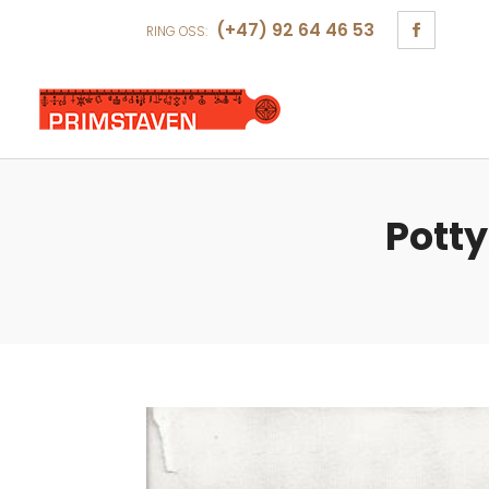
(+47) 92 64 46 53
RING OSS:
Potty