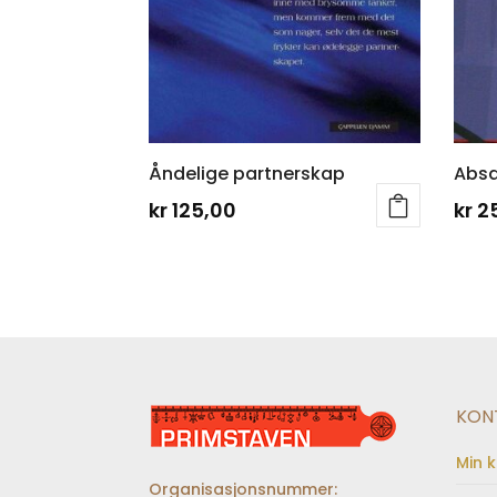
Åndelige partnerskap
Absa
kr
125,00
kr
2
KON
Min 
Organisasjonsnummer: