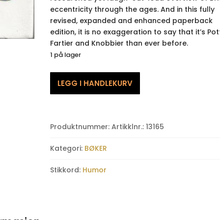
eccentricity through the ages. And in this fully
revised, expanded and enhanced paperback
edition, it is no exaggeration to say that it’s Pott
Fartier and Knobbier than ever before.
1 på lager
Potty,
LEGG I HANDLEKURV
Fartwell
and
Knob
(bruktbok)
Produktnummer:
Artikklnr.: 13165
antall
Kategori:
BØKER
Stikkord:
Humor