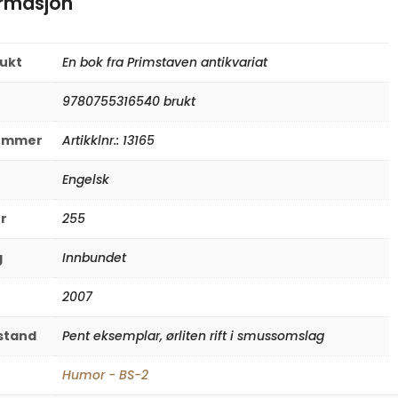
ormasjon
rukt
En bok fra Primstaven antikvariat
9780755316540 brukt
nummer
Artikklnr.: 13165
Engelsk
er
255
g
Innbundet
2007
lstand
Pent eksemplar, ørliten rift i smussomslag
Humor - BS-2