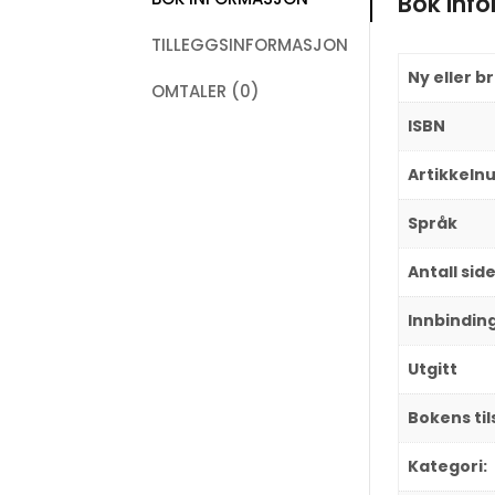
Bok inf
TILLEGGSINFORMASJON
Ny eller b
OMTALER (0)
ISBN
Artikkel
Språk
Antall sid
Innbindin
Utgitt
Bokens ti
Kategori: