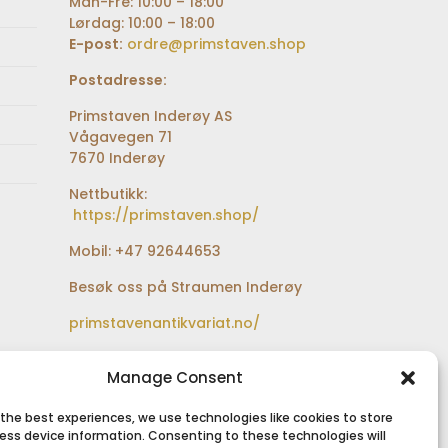
Man-Fre: 10:00 – 18:00
Lørdag: 10:00 – 18:00
E-post:
ordre@primstaven.shop
Postadresse:
Primstaven Inderøy AS
Vågavegen 71
7670 Inderøy
Nettbutikk:
https://primstaven.shop/
Mobil: +47 92644653
Besøk oss på Straumen Inderøy
primstavenantikvariat.no/
Besøksadresse:
Sundfærveien 12
Manage Consent
bak Coop extra og Shell
bensinstasjon
 the best experiences, we use technologies like cookies to store
ess device information. Consenting to these technologies will