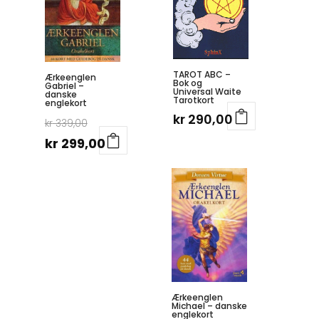
TAROT ABC –
Ærkeenglen
Bok og
Gabriel –
Universal Waite
danske
Tarotkort
englekort
kr
290,00
Opprinnelig
kr
339,00
pris
Nåværende
kr
299,00
var:
pris
kr 339,00.
er:
kr 299,00.
Ærkeenglen
Michael – danske
englekort