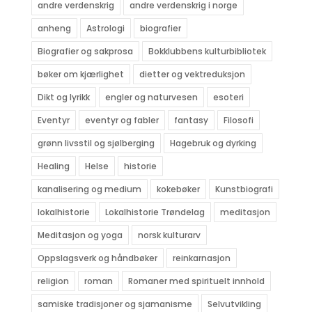
andre verdenskrig
andre verdenskrig i norge
anheng
Astrologi
biografier
Biografier og sakprosa
Bokklubbens kulturbibliotek
bøker om kjærlighet
dietter og vektreduksjon
Dikt og lyrikk
engler og naturvesen
esoteri
Eventyr
eventyr og fabler
fantasy
Filosofi
grønn livsstil og sjølberging
Hagebruk og dyrking
Healing
Helse
historie
kanalisering og medium
kokebøker
Kunstbiografi
lokalhistorie
Lokalhistorie Trøndelag
meditasjon
Meditasjon og yoga
norsk kulturarv
Oppslagsverk og håndbøker
reinkarnasjon
religion
roman
Romaner med spirituelt innhold
samiske tradisjoner og sjamanisme
Selvutvikling