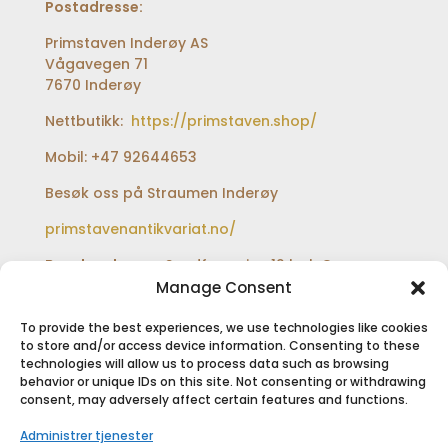
Postadresse:
Primstaven Inderøy AS
Vågavegen 71
7670 Inderøy
Nettbutikk:
https://primstaven.shop/
Mobil: +47 92644653
Besøk oss på Straumen Inderøy
primstavenantikvariat.no/
Besøksadresse:
Sundfærveien 12 bak Coop
extra og Shell bensinstasjon
Manage Consent
To provide the best experiences, we use technologies like cookies
to store and/or access device information. Consenting to these
technologies will allow us to process data such as browsing
SIKKER BETALING
behavior or unique IDs on this site. Not consenting or withdrawing
consent, may adversely affect certain features and functions.
Administrer tjenester