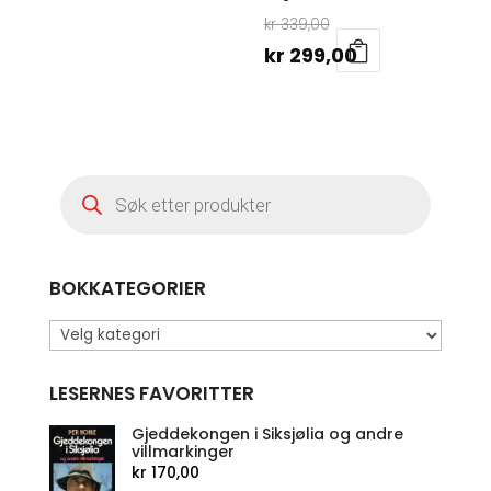
Opprinnelig
kr
339,00
pris
Nåværende
kr
299,00
var:
pris
kr 339,00.
er:
kr 299,00.
Products
search
BOKKATEGORIER
LESERNES FAVORITTER
Gjeddekongen i Siksjølia og andre
villmarkinger
kr
170,00