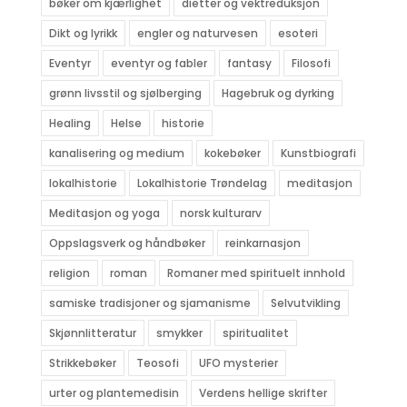
bøker om kjærlighet
dietter og vektreduksjon
Dikt og lyrikk
engler og naturvesen
esoteri
Eventyr
eventyr og fabler
fantasy
Filosofi
grønn livsstil og sjølberging
Hagebruk og dyrking
Healing
Helse
historie
kanalisering og medium
kokebøker
Kunstbiografi
lokalhistorie
Lokalhistorie Trøndelag
meditasjon
Meditasjon og yoga
norsk kulturarv
Oppslagsverk og håndbøker
reinkarnasjon
religion
roman
Romaner med spirituelt innhold
samiske tradisjoner og sjamanisme
Selvutvikling
Skjønnlitteratur
smykker
spiritualitet
Strikkebøker
Teosofi
UFO mysterier
urter og plantemedisin
Verdens hellige skrifter