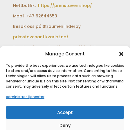
Nettbutikk:
https://primstaven.shop/
Mobil: +47 92644653
Besøk oss på Straumen Inderøy
primstavenantikvariat.no/
Besøksadresse:
Sundfærveien 12 bak Coop
extra og Shell bensinstasjon
Manage Consent
To provide the best experiences, we use technologies like cookies
to store and/or access device information. Consenting to these
technologies will allow us to process data such as browsing
SIKKER BETALING
behavior or unique IDs on this site. Not consenting or withdrawing
consent, may adversely affect certain features and functions.
Administrer tjenester
Accept
Deny