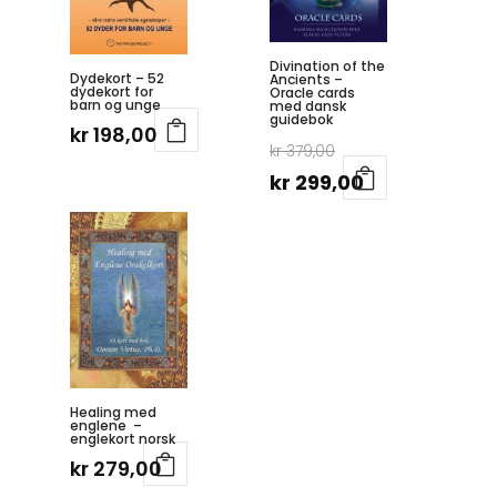
Divination of the
Dydekort – 52
Ancients –
dydekort for
Oracle cards
barn og unge
med dansk
guidebok
kr
198,00
Opprinnelig
kr
379,00
pris
Nåværende
kr
299,00
var:
pris
kr 379,00.
er:
kr 299,00.
Healing med
englene –
englekort norsk
kr
279,00