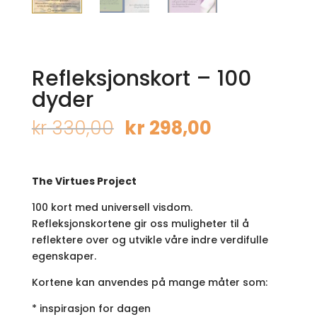
Refleksjonskort – 100
dyder
Opprinnelig
Nåværend
kr
330,00
kr
298,00
pris
pris
var:
er:
kr 330,00.
kr 298,00.
The Virtues Project
100 kort med universell visdom.
Refleksjonskortene gir oss muligheter til å
reflektere over og utvikle våre indre verdifulle
egenskaper.
Kortene kan anvendes på mange måter som:
* inspirasjon for dagen