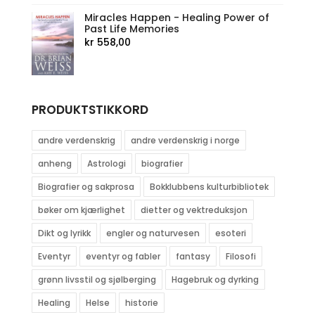
Miracles Happen - Healing Power of
Past Life Memories
kr
558,00
PRODUKTSTIKKORD
andre verdenskrig
andre verdenskrig i norge
anheng
Astrologi
biografier
Biografier og sakprosa
Bokklubbens kulturbibliotek
bøker om kjærlighet
dietter og vektreduksjon
Dikt og lyrikk
engler og naturvesen
esoteri
Eventyr
eventyr og fabler
fantasy
Filosofi
grønn livsstil og sjølberging
Hagebruk og dyrking
Healing
Helse
historie