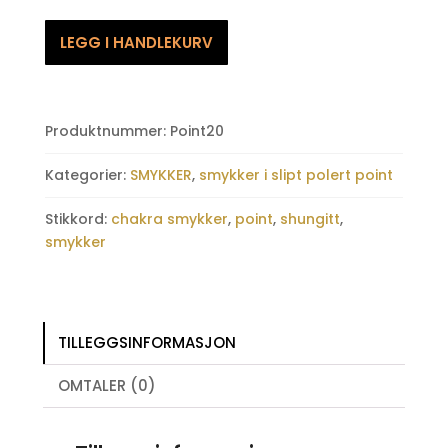
Shungitt
LEGG I HANDLEKURV
Chakra,
polert
point
antall
Produktnummer:
Point20
Kategorier:
SMYKKER
,
smykker i slipt polert point
Stikkord:
chakra smykker
,
point
,
shungitt
,
smykker
TILLEGGSINFORMASJON
OMTALER (0)