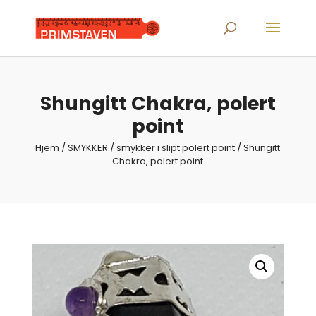
Products
search
Shungitt Chakra, polert
point
Hjem
/
SMYKKER
/
smykker i slipt polert point
/ Shungitt
Chakra, polert point