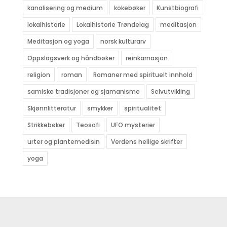
kanalisering og medium
kokebøker
Kunstbiografi
lokalhistorie
Lokalhistorie Trøndelag
meditasjon
Meditasjon og yoga
norsk kulturarv
Oppslagsverk og håndbøker
reinkarnasjon
religion
roman
Romaner med spirituelt innhold
samiske tradisjoner og sjamanisme
Selvutvikling
Skjønnlitteratur
smykker
spiritualitet
Strikkebøker
Teosofi
UFO mysterier
urter og plantemedisin
Verdens hellige skrifter
yoga