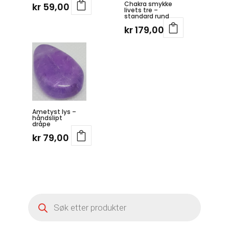
Chakra smykke
kr
59,00
livets tre –
standard rund
kr
179,00
Ametyst lys –
håndslipt
dråpe
kr
79,00
Products
search