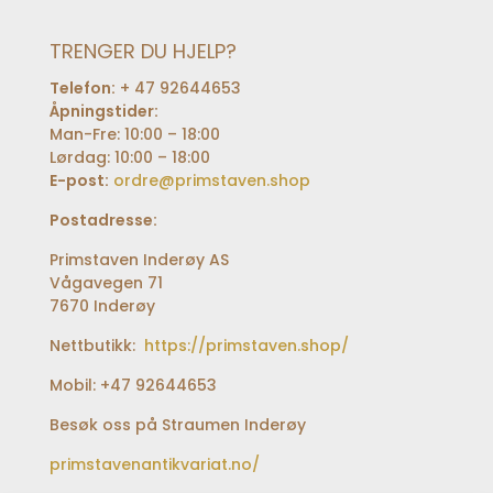
TRENGER DU HJELP?
Telefon:
+ 47 92644653
Åpningstider:
Man-Fre: 10:00 – 18:00
Lørdag: 10:00 – 18:00
E-post:
ordre@primstaven.shop
Postadresse:
Primstaven Inderøy AS
Vågavegen 71
7670 Inderøy
Nettbutikk:
https://primstaven.shop/
Mobil: +47 92644653
Besøk oss på Straumen Inderøy
primstavenantikvariat.no/