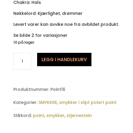
Chakra: Hals
Nøkkelord: Kjærlighet, drømmer
Levert varer kan avvike noe fra avbildet produkt.
Se bilde 2 for variasjoner
10 på lager
Stjernestein
LEGG I HANDLEKURV
blå
syntetisk
,
polert
Produktnummer:
Point16
point
antall
Kategorier:
SMYKKER
,
smykker i slipt polert point
Stikkord:
point
,
smykker
,
stjernestein