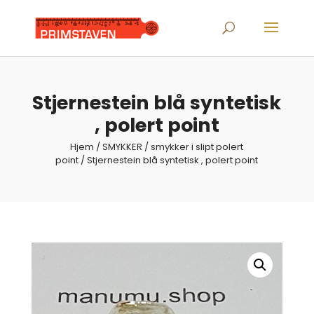
Products
search
Stjernestein blå syntetisk
, polert point
Hjem
/
SMYKKER
/
smykker i slipt polert
point
/ Stjernestein blå syntetisk , polert point