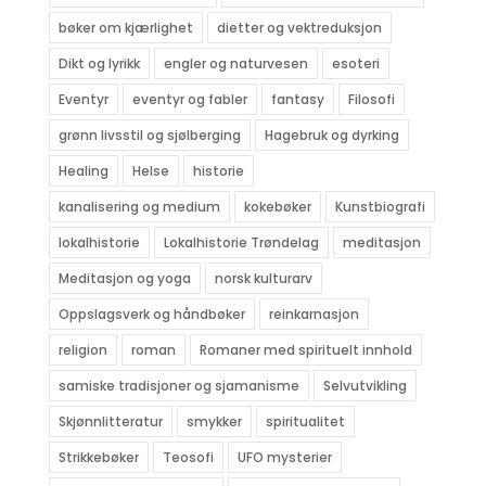
bøker om kjærlighet
dietter og vektreduksjon
Dikt og lyrikk
engler og naturvesen
esoteri
Eventyr
eventyr og fabler
fantasy
Filosofi
grønn livsstil og sjølberging
Hagebruk og dyrking
Healing
Helse
historie
kanalisering og medium
kokebøker
Kunstbiografi
lokalhistorie
Lokalhistorie Trøndelag
meditasjon
Meditasjon og yoga
norsk kulturarv
Oppslagsverk og håndbøker
reinkarnasjon
religion
roman
Romaner med spirituelt innhold
samiske tradisjoner og sjamanisme
Selvutvikling
Skjønnlitteratur
smykker
spiritualitet
Strikkebøker
Teosofi
UFO mysterier