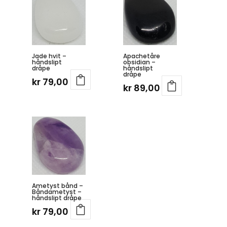
Jade hvit –
Apachetåre
håndslipt
obsidian –
dråpe
håndslipt
dråpe
kr
79,00
kr
89,00
Ametyst bånd –
Båndametyst –
håndslipt dråpe
kr
79,00