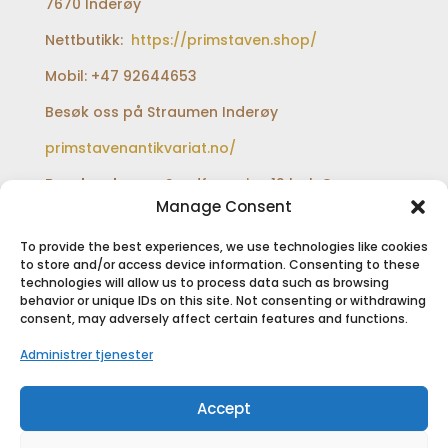
7670 Inderøy
Nettbutikk:
https://primstaven.shop/
Mobil: +47 92644653
Besøk oss på Straumen Inderøy
primstavenantikvariat.no/
Besøksadresse:
Sundfærveien 12 bak Coop
extra og Shell bensinstasjon
Manage Consent
To provide the best experiences, we use technologies like cookies
to store and/or access device information. Consenting to these
technologies will allow us to process data such as browsing
SIKKER BETALING
behavior or unique IDs on this site. Not consenting or withdrawing
consent, may adversely affect certain features and functions.
Administrer tjenester
Accept