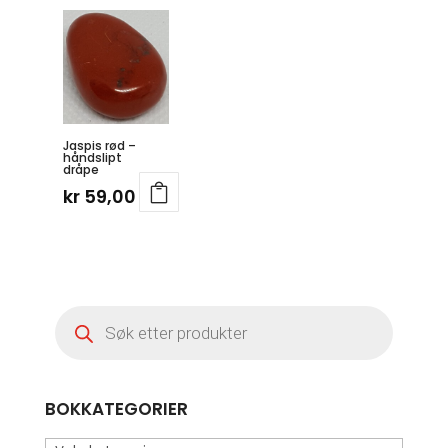
Jaspis rød –
håndslipt
dråpe
kr
59,00
Products
search
BOKKATEGORIER