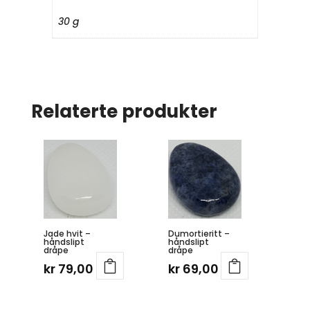
30 g
Relaterte produkter
Jade hvit –
Dumortieritt –
håndslipt
håndslipt
dråpe
dråpe
kr
79,00
kr
69,00