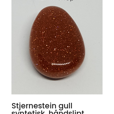
Stjernestein gull
syntetisk, håndslipt