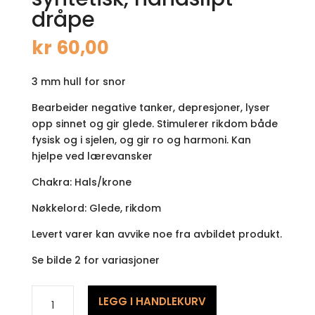
dråpe
kr
60,00
3 mm hull for snor
Bearbeider negative tanker, depresjoner, lyser
opp sinnet og gir glede. Stimulerer rikdom både
fysisk og i sjelen, og gir ro og harmoni. Kan
hjelpe ved lærevansker
Chakra: Hals/krone
Nøkkelord: Glede, rikdom
Levert varer kan avvike noe fra avbildet produkt.
Se bilde 2 for variasjoner
Stjernestein
LEGG I HANDLEKURV
gull