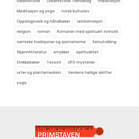
lokalhistorie
Lokalhistorie Trøndelag
meditasjon
Meditasjon og yoga
norsk kulturarv
Oppslagsverk og håndbøker
reinkarnasjon
religion
roman
Romaner med spirituelt innhold
samiske tradisjoner og sjamanisme
Selvutvikling
Skjønnlitteratur
smykker
spiritualitet
Strikkebøker
Teosofi
UFO mysterier
urter og plantemedisin
Verdens hellige skrifter
yoga