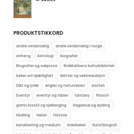
PRODUKTSTIKKORD
andre verdenskrig
andre verdenskrig i norge
anheng
Astrologi
biografier
Biografier og sakprosa
Bokklubbens kulturbibliotek
bøker om kjærlighet
dietter og vektreduksjon
Dikt og lyrikk
engler og naturvesen
esoteri
Eventyr
eventyr og fabler
fantasy
Filosofi
grønn livsstil og sjølberging
Hagebruk og dyrking
Healing
Helse
historie
kanalisering og medium
kokebøker
Kunstbiografi