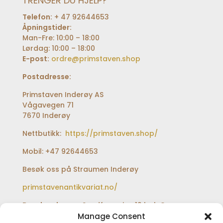
TRENGER DU HJELP?
Telefon:
+ 47 92644653
Åpningstider:
Man-Fre: 10:00 – 18:00
Lørdag: 10:00 – 18:00
E-post:
ordre@primstaven.shop
Postadresse:
Primstaven Inderøy AS
Vågavegen 71
7670 Inderøy
Nettbutikk:
https://primstaven.shop/
Mobil: +47 92644653
Besøk oss på Straumen Inderøy
primstavenantikvariat.no/
Besøksadresse:
Sundfærveien 12 bak Coop
extra og Shell bensinstasjon
Manage Consent