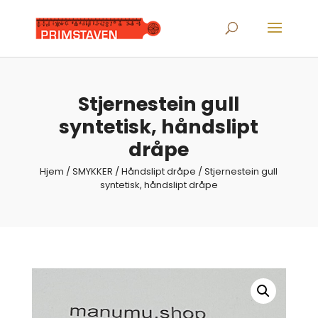
Products
search
Stjernestein gull
syntetisk, håndslipt
dråpe
Hjem
/
SMYKKER
/
Håndslipt dråpe
/ Stjernestein gull
syntetisk, håndslipt dråpe