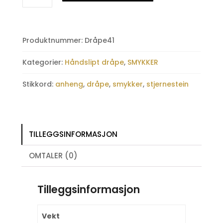
syntetisk,
håndslipt
dråpe
Produktnummer:
Dråpe41
antall
Kategorier:
Håndslipt dråpe
,
SMYKKER
Stikkord:
anheng
,
dråpe
,
smykker
,
stjernestein
TILLEGGSINFORMASJON
OMTALER (0)
Tilleggsinformasjon
Vekt