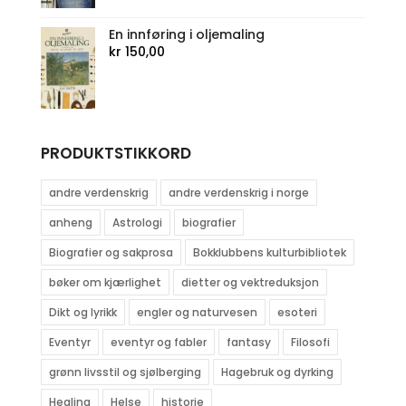
kr 306,00.
kr 249,00.
En innføring i oljemaling
kr
150,00
PRODUKTSTIKKORD
andre verdenskrig
andre verdenskrig i norge
anheng
Astrologi
biografier
Biografier og sakprosa
Bokklubbens kulturbibliotek
bøker om kjærlighet
dietter og vektreduksjon
Dikt og lyrikk
engler og naturvesen
esoteri
Eventyr
eventyr og fabler
fantasy
Filosofi
grønn livsstil og sjølberging
Hagebruk og dyrking
Healing
Helse
historie