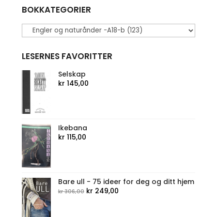
BOKKATEGORIER
LESERNES FAVORITTER
Selskap
kr
145,00
Ikebana
kr
115,00
Bare ull - 75 ideer for deg og ditt hjem
Opprinnelig
Nåværende
kr
249,00
kr
306,00
pris
pris
var:
er: