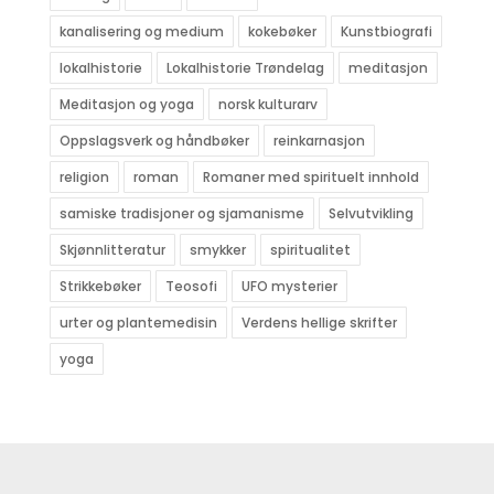
kanalisering og medium
kokebøker
Kunstbiografi
lokalhistorie
Lokalhistorie Trøndelag
meditasjon
Meditasjon og yoga
norsk kulturarv
Oppslagsverk og håndbøker
reinkarnasjon
religion
roman
Romaner med spirituelt innhold
samiske tradisjoner og sjamanisme
Selvutvikling
Skjønnlitteratur
smykker
spiritualitet
Strikkebøker
Teosofi
UFO mysterier
urter og plantemedisin
Verdens hellige skrifter
yoga