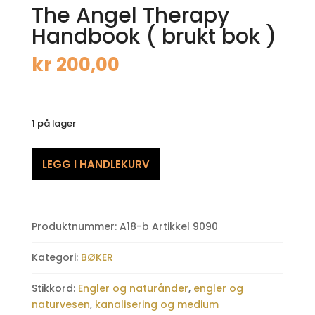
The Angel Therapy
Handbook ( brukt bok )
kr
200,00
1 på lager
The
LEGG I HANDLEKURV
Angel
Therapy
Handbook
(
Produktnummer:
A18-b Artikkel 9090
brukt
bok
Kategori:
BØKER
)
antall
Stikkord:
Engler og naturånder
,
engler og
naturvesen
,
kanalisering og medium