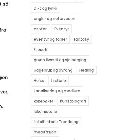
t så
Dikt og lyrikk
engler og naturvesen
esoteri
Eventyr
fra
eventyr og fabler
fantasy
Filosofi
grønn livsstil og sjølberging
Hagebruk og dyrking
Healing
gion
Helse
historie
kanalisering og medium
ver,
kokebøker
Kunstbiografi
n.
lokalhistorie
Lokalhistorie Trøndelag
meditasjon