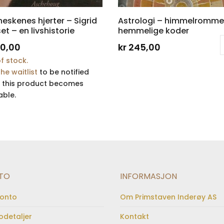
eskenes hjerter – Sigrid
Astrologi – himmelromme
et – en livshistorie
hemmelige koder
0,00
kr
245,00
f stock.
the waitlist
to be notified
 this product becomes
able.
TO
INFORMASJON
konto
Om Primstaven Inderøy AS
odetaljer
Kontakt