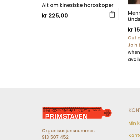
Alt om kinesiske horoskoper
Menn
kr
225,00
Unds
kr
15
Out o
Join 
when
avail
KON
Min 
Organisasjonsnummer:
Kont
913 507 452