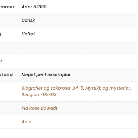
nummer
Artnr 52390
Dansk
g
Heftet
r
lstand
Meget pent eksemplar
Biografier og sakprosa-B4-5
,
Mystikk og mysterier
,
Religion -D2-D3
Pia Rose Böwadt
Anis