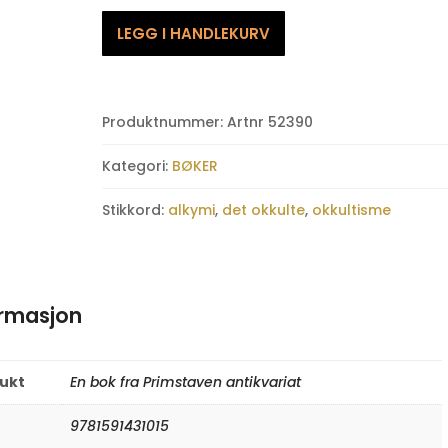
Den
LEGG I HANDLEKURV
gamle
nyreligiøsitet
-
vestens
Produktnummer:
Artnr 52390
glemte
kulturarv
Kategori:
BØKER
antall
Stikkord:
alkymi
,
det okkulte
,
okkultisme
ormasjon
rukt
En bok fra Primstaven antikvariat
9781591431015