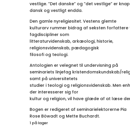
vestlige. ”Det danske” og ”det vestlige” er knap
dansk og vestligt endda.
Den gamle nyreligiøsitet. Vestens glemte
kulturarv rummer bidrag af seksten forfattere 
fagdiscipliner som
litteraturvidenskab, arkæologi, historie,
religionsvidenskab, pædagogisk
filosofi og teologi.
Antologien er velegnet til undervisning på
seminariets linjefag kristendomskundskab/reli
samt på universitetets
studier i teologi og religionsvidenskab. Men enh
der interesserer sig for
kultur og religion, vil have glæde af at læse de
Bogen er redigeret af seminarielektorerne Pia
Rose Böwadt og Mette Buchardt.
1 på lager