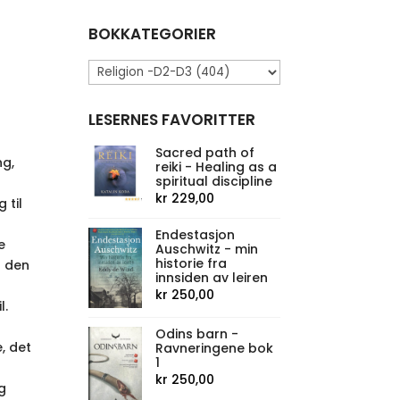
BOKKATEGORIER
LESERNES FAVORITTER
t
Sacred path of
ng,
reiki - Healing as a
spiritual discipline
kr
229,00
 til
Endestasjon
e
Auschwitz - min
historie fra
t den
innsiden av leiren
kr
250,00
l.
Odins barn -
, det
Ravneringene bok
1
kr
250,00
g