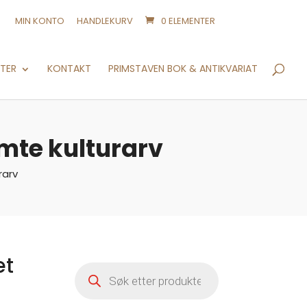
MIN KONTO
HANDLEKURV
0 ELEMENTER
Products
search
NTER
KONTAKT
PRIMSTAVEN BOK & ANTIKVARIAT
emte kulturarv
rarv
et
Products
search