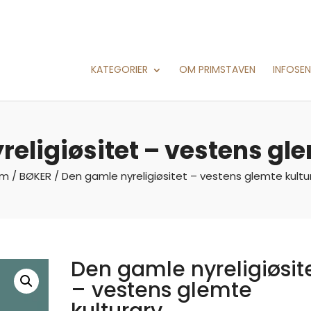
KATEGORIER
OM PRIMSTAVEN
INFOSE
eligiøsitet – vestens gl
em
/
BØKER
/ Den gamle nyreligiøsitet – vestens glemte kultu
Den gamle nyreligiøsit
– vestens glemte
kulturarv