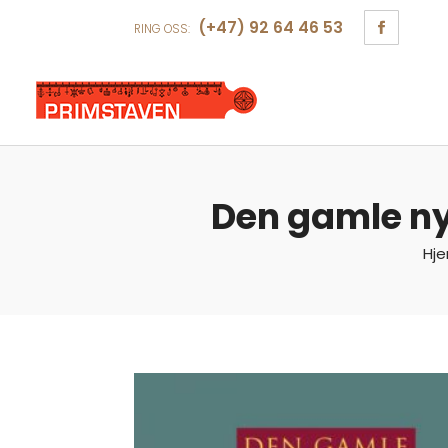
(+47) 92 64 46 53
RING OSS:
Den gamle nyr
Hj