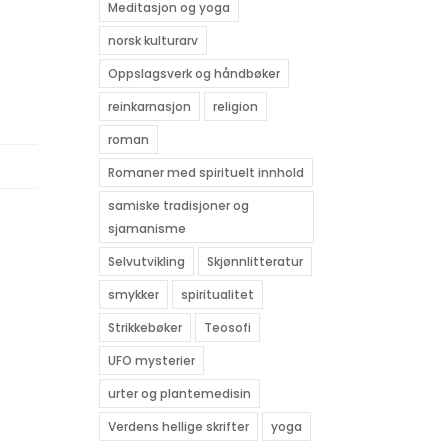
Meditasjon og yoga
norsk kulturarv
Oppslagsverk og håndbøker
reinkarnasjon
religion
roman
Romaner med spirituelt innhold
samiske tradisjoner og
sjamanisme
Selvutvikling
Skjønnlitteratur
smykker
spiritualitet
Strikkebøker
Teosofi
UFO mysterier
urter og plantemedisin
Verdens hellige skrifter
yoga