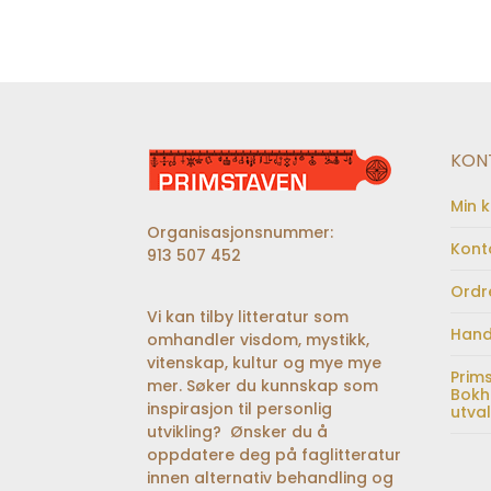
KON
Min 
Organisasjonsnummer:
Kont
913 507 452
Ordr
Vi kan tilby litteratur som
Hand
omhandler visdom, mystikk,
vitenskap, kultur og mye mye
Prim
mer. Søker du kunnskap som
Bokh
inspirasjon til personlig
utva
utvikling? Ønsker du å
oppdatere deg på faglitteratur
innen alternativ behandling og