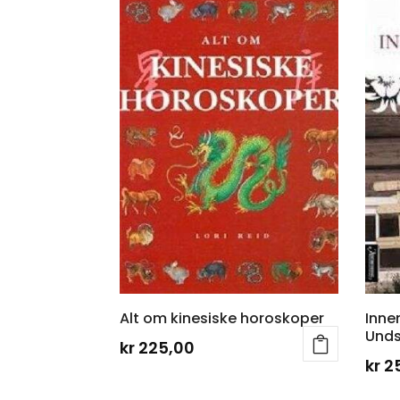
Alt om kinesiske horoskoper
Inne
Unds
kr
225,00
kr
2