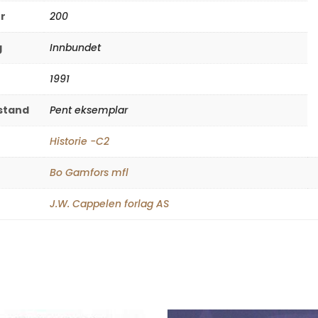
er
200
g
Innbundet
1991
lstand
Pent eksemplar
Historie -C2
Bo Gamfors mfl
J.W. Cappelen forlag AS