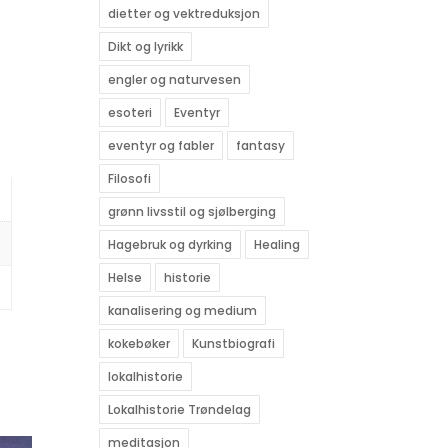
dietter og vektreduksjon
Dikt og lyrikk
engler og naturvesen
esoteri
Eventyr
eventyr og fabler
fantasy
Filosofi
grønn livsstil og sjølberging
Hagebruk og dyrking
Healing
Helse
historie
kanalisering og medium
kokebøker
Kunstbiografi
lokalhistorie
Lokalhistorie Trøndelag
meditasjon