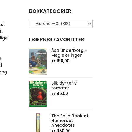
BOKKATEGORIER
kst
r,
lige
LESERNES FAVORITTER
Åsa Linderborg -
Meg eier ingen
n
kr
150,00
il
ang
Slik dyrker vi
tomater
kr
95,00
The Folio Book of
Humorous
Anecdotes
kr
350,00