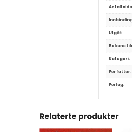
Antall sid
Innbindin
Utgitt
Bokens ti
Kategori:
Forfatter:
Forlag:
Relaterte produkter