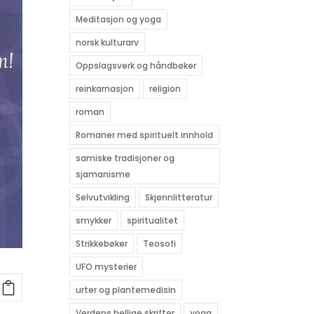
Meditasjon og yoga
norsk kulturarv
Oppslagsverk og håndbøker
reinkarnasjon
religion
roman
Romaner med spirituelt innhold
samiske tradisjoner og
sjamanisme
Selvutvikling
Skjønnlitteratur
smykker
spiritualitet
Strikkebøker
Teosofi
UFO mysterier
urter og plantemedisin
Verdens hellige skrifter
yoga