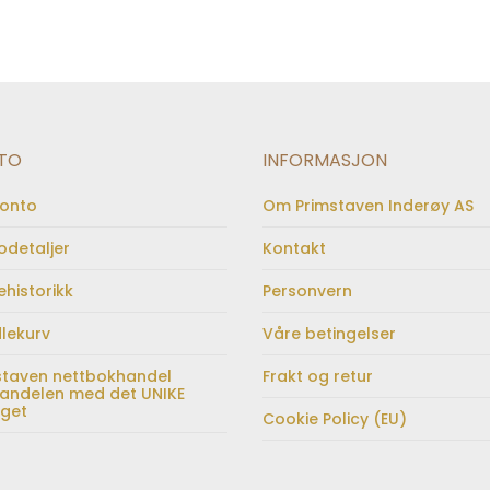
TO
INFORMASJON
konto
Om Primstaven Inderøy AS
odetaljer
Kontakt
ehistorikk
Personvern
lekurv
Våre betingelser
staven nettbokhandel
Frakt og retur
andelen med det UNIKE
lget
Cookie Policy (EU)