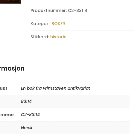
tekst
og
Produktnummer:
C2-83114
bilder
antall
Kategori:
BØKER
Stikkord:
historie
ormasjon
rukt
En bok fra Primstaven antikvariat
83114
nummer
C2-83114
Norsk