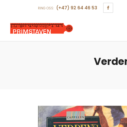
(+47) 92 64 46 53
RING OSS:
Verden