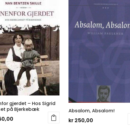
nfor gjerdet – Hos Sigrid
et på Bjerkebæk
Absalom, Absalom!
50,00
kr
250,00