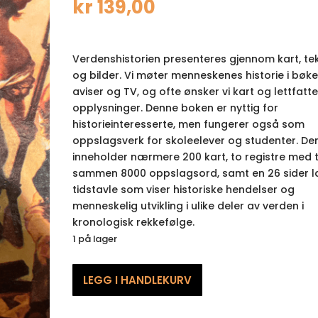
kr
139,00
Verdenshistorien presenteres gjennom kart, te
og bilder. Vi møter menneskenes historie i bøke
aviser og TV, og ofte ønsker vi kart og lettfatte
opplysninger. Denne boken er nyttig for
historieinteresserte, men fungerer også som
oppslagsverk for skoleelever og studenter. De
inneholder nærmere 200 kart, to registre med t
sammen 8000 oppslagsord, samt en 26 sider l
tidstavle som viser historiske hendelser og
menneskelig utvikling i ulike deler av verden i
kronologisk rekkefølge.
1 på lager
Verdenshistorien
LEGG I HANDLEKURV
i
kart,