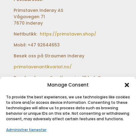
Primstaven Inderøy AS
Vågavegen 71
7670 Inderøy
Nettbutikk:
https://primstaven.shop/
Mobil: +47 92644653
Besøk oss på Straumen Inderøy
primstavenantikvariat.no/
Besøksadresse:
Sundfærveien 12 bak Coop
extra og Shell bensinstasjon
Manage Consent
To provide the best experiences, we use technologies like cookies
to store and/or access device information. Consenting to these
technologies will allow us to process data such as browsing
SIKKER BETALING
behavior or unique IDs on this site. Not consenting or withdrawing
consent, may adversely affect certain features and functions.
Administrer tjenester