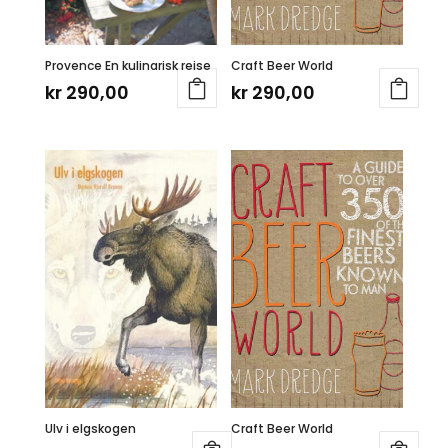
Provence En kulinarisk reise
Craft Beer World
kr
290,00
kr
290,00
Ulv i elgskogen
Craft Beer World