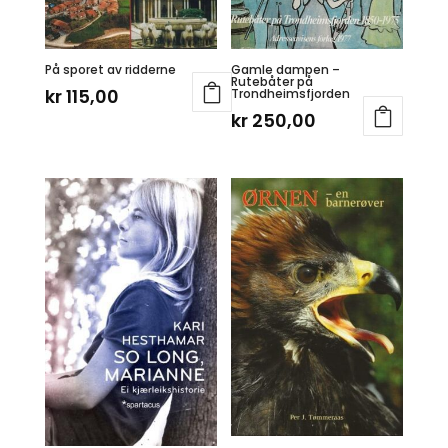
På sporet av ridderne
Gamle dampen –
Rutebåter på
kr
115,00
Trondheimsfjorden
kr
250,00