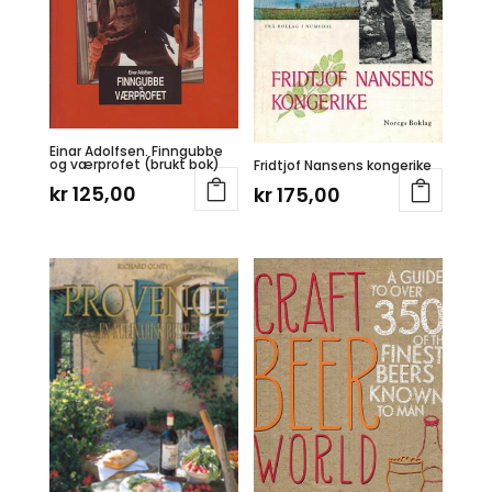
Einar Adolfsen. Finngubbe
og værprofet (brukt bok)
Fridtjof Nansens kongerike
kr
125,00
kr
175,00