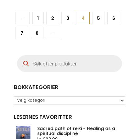
var:
er:
kr 359,00.
kr 279
←
1
2
3
4
5
6
7
8
→
Products
search
BOKKATEGORIER
LESERNES FAVORITTER
Sacred path of reiki - Healing as a
spiritual discipline