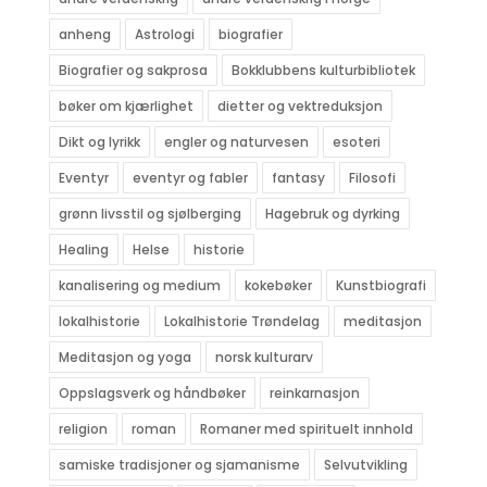
anheng
Astrologi
biografier
Biografier og sakprosa
Bokklubbens kulturbibliotek
bøker om kjærlighet
dietter og vektreduksjon
Dikt og lyrikk
engler og naturvesen
esoteri
Eventyr
eventyr og fabler
fantasy
Filosofi
grønn livsstil og sjølberging
Hagebruk og dyrking
Healing
Helse
historie
kanalisering og medium
kokebøker
Kunstbiografi
lokalhistorie
Lokalhistorie Trøndelag
meditasjon
Meditasjon og yoga
norsk kulturarv
Oppslagsverk og håndbøker
reinkarnasjon
religion
roman
Romaner med spirituelt innhold
samiske tradisjoner og sjamanisme
Selvutvikling