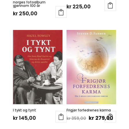
norges fotoalbum
kr
225,00
gjennom 100 år
kr
250,00
I tykt og tynt
Frigjør forfedrenes karma
Opprinnelig
Nåvæ
kr
145,00
kr
279,00
kr
359,00
pris
pris