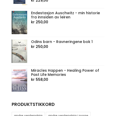
kr
229,00
Endestasjon Auschwitz - min historie
fra innsiden av leiren
kr
250,00
Odins barn - Ravneringene bok 1
kr
250,00
Miracles Happen - Healing Power of
Past Life Memories
kr
558,00
PRODUKTSTIKKORD
andre verdenskrig
andre verdenskrig i norge