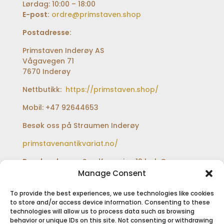
Lørdag: 10:00 – 18:00
E-post:
ordre@primstaven.shop
Postadresse:
Primstaven Inderøy AS
Vågavegen 71
7670 Inderøy
Nettbutikk:
https://primstaven.shop/
Mobil: +47 92644653
Besøk oss på Straumen Inderøy
primstavenantikvariat.no/
Besøksadresse:
Sundfærveien 12 bak Coop
extra og Shell bensinstasjon
Manage Consent
To provide the best experiences, we use technologies like cookies
to store and/or access device information. Consenting to these
technologies will allow us to process data such as browsing
SIKKER BETALING
behavior or unique IDs on this site. Not consenting or withdrawing