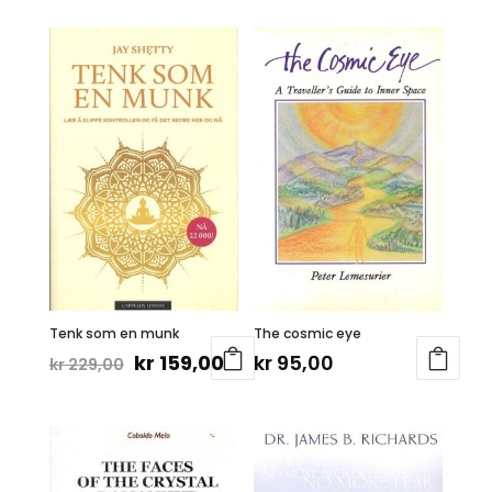
Tenk som en munk
The cosmic eye
Opprinnelig
Nåværende
kr
159,00
kr
95,00
kr
229,00
pris
pris
var:
er:
kr 229,00.
kr 159,00.