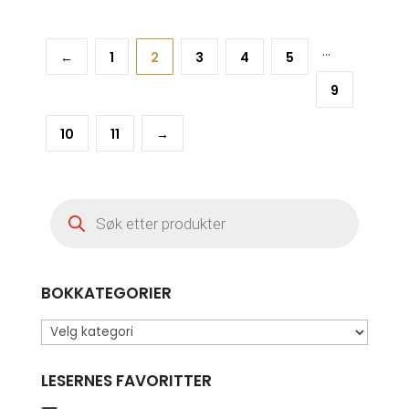
…
←
1
2
3
4
5
9
10
11
→
Products
search
BOKKATEGORIER
LESERNES FAVORITTER