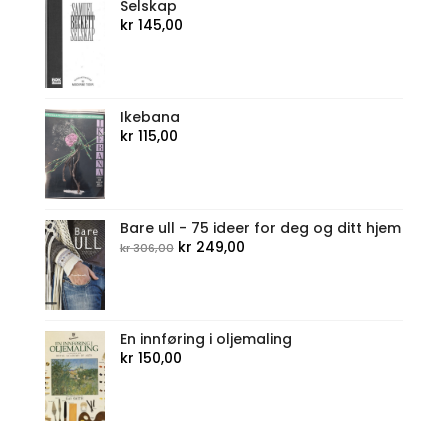
Selskap
kr
145,00
Ikebana
kr
115,00
Bare ull - 75 ideer for deg og ditt hjem
Opprinnelig
Nåværende
kr
249,00
kr
306,00
pris
pris
var:
er:
kr 306,00.
kr 249,00.
En innføring i oljemaling
kr
150,00