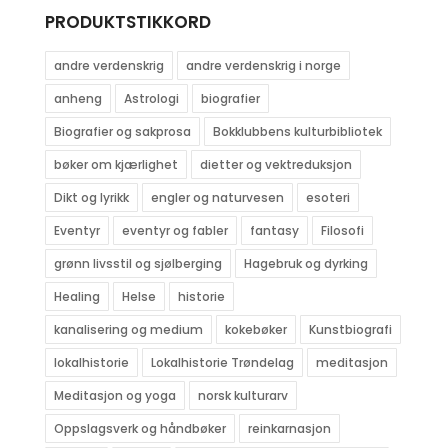
PRODUKTSTIKKORD
andre verdenskrig
andre verdenskrig i norge
anheng
Astrologi
biografier
Biografier og sakprosa
Bokklubbens kulturbibliotek
bøker om kjærlighet
dietter og vektreduksjon
Dikt og lyrikk
engler og naturvesen
esoteri
Eventyr
eventyr og fabler
fantasy
Filosofi
grønn livsstil og sjølberging
Hagebruk og dyrking
Healing
Helse
historie
kanalisering og medium
kokebøker
Kunstbiografi
lokalhistorie
Lokalhistorie Trøndelag
meditasjon
Meditasjon og yoga
norsk kulturarv
Oppslagsverk og håndbøker
reinkarnasjon