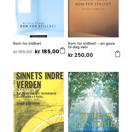
Rom for stillhet
Rom for stillhet – en gave
til deg selv
Opprinnelig
Nåværende
kr
185,00
kr
199,00
kr
250,00
pris
pris
var:
er:
kr 199,00.
kr 185,00.