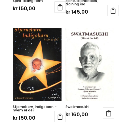
Spirit taking form
Spiritual practices,
training aid
kr
150,00
kr
145,00
Stjernebørn, Indigobørn –
Swatmasukhi
hvem er de?
kr
160,00
kr
150,00