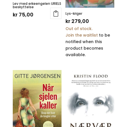
Lev med erkeengelen URIELS
beskyttelse
Lys-kriger
kr
75,00
kr
279,00
Out of stock.
Join the waitlist
to be
notified when this
product becomes
available.