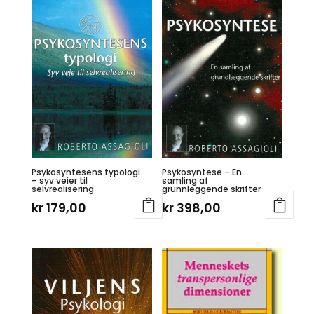
Psykosyntesens typologi
Psykosyntese – En
– syv veier til
samling af
selvrealisering
grunnleggende skrifter
kr
179,00
kr
398,00