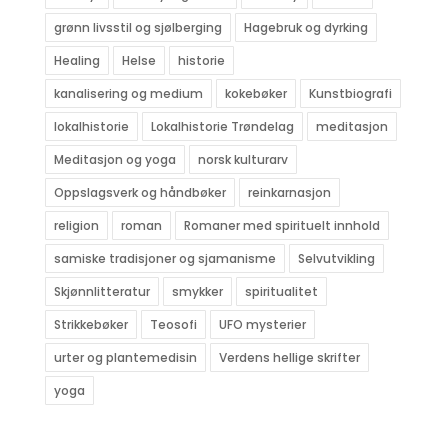
grønn livsstil og sjølberging
Hagebruk og dyrking
Healing
Helse
historie
kanalisering og medium
kokebøker
Kunstbiografi
lokalhistorie
Lokalhistorie Trøndelag
meditasjon
Meditasjon og yoga
norsk kulturarv
Oppslagsverk og håndbøker
reinkarnasjon
religion
roman
Romaner med spirituelt innhold
samiske tradisjoner og sjamanisme
Selvutvikling
Skjønnlitteratur
smykker
spiritualitet
Strikkebøker
Teosofi
UFO mysterier
urter og plantemedisin
Verdens hellige skrifter
yoga