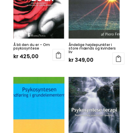
Å bli den du er – Om
Åndelige højdepunkter i
psykosyntese
store mænds og kvinders
liv
kr
425,00
kr
349,00