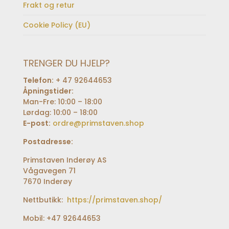
Frakt og retur
Cookie Policy (EU)
TRENGER DU HJELP?
Telefon:
+ 47 92644653
Åpningstider:
Man-Fre: 10:00 – 18:00
Lørdag: 10:00 – 18:00
E-post:
ordre@primstaven.shop
Postadresse:
Primstaven Inderøy AS
Vågavegen 71
7670 Inderøy
Nettbutikk:
https://primstaven.shop/
Mobil: +47 92644653