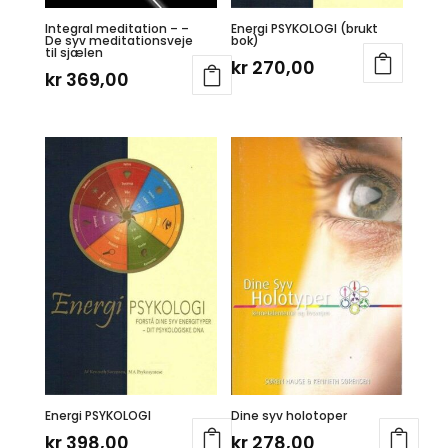
Integral meditation – –
Energi PSYKOLOGI (brukt
De syv meditationsveje
bok)
til sjælen
kr
270,00
kr
369,00
Energi PSYKOLOGI
Dine syv holotoper
kr
398,00
kr
278,00