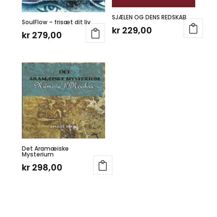
SJÆLEN OG DENS REDSKAB
SoulFlow – frisæt dit liv
kr
229,00
kr
279,00
Det Aramæiske
Mysterium
kr
298,00