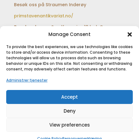
Besøk oss på Straumen Inderøy
primstavenantikvariat.no/
Besøksadresse:
Sundfærveien 12 bak Coop
extra og Shell bensinstasjon
Manage Consent
To provide the best experiences, we use technologies like cookies
to store and/or access device information. Consenting to these
technologies will allow us to process data such as browsing
SIKKER BETALING
behavior or unique IDs on this site. Not consenting or withdrawing
consent, may adversely affect certain features and functions.
Administrer tjenester
Accept
Deny
View preferences
Copyright © 2018
Primstaven Inderøy As
|
Designet av
Primstaven Media
Cookie Policy
Personvernerklæring