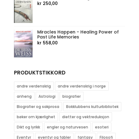
kr
250,00
Miracles Happen - Healing Power of
Past Life Memories
kr
558,00
PRODUKTSTIKKORD
andre verdenskrig
andre verdenskrig i norge
anheng
Astrologi
biografier
Biografier og sakprosa
Bokklubbens kulturbibliotek
bøker om kjærlighet
dietter og vektreduksjon
Dikt og lyrikk
engler og naturvesen
esoteri
Eventyr
eventyr og fabler
fantasy
Filosofi