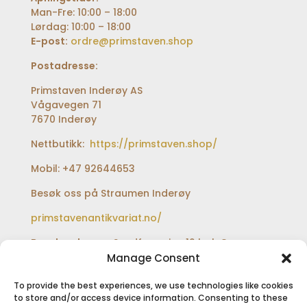
Man-Fre: 10:00 – 18:00
Lørdag: 10:00 – 18:00
E-post:
ordre@primstaven.shop
Postadresse:
Primstaven Inderøy AS
Vågavegen 71
7670 Inderøy
Nettbutikk:
https://primstaven.shop/
Mobil: +47 92644653
Besøk oss på Straumen Inderøy
primstavenantikvariat.no/
Besøksadresse:
Sundfærveien 12 bak Coop
extra og Shell bensinstasjon
Manage Consent
To provide the best experiences, we use technologies like cookies
to store and/or access device information. Consenting to these