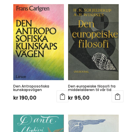
Den Antroposofiska
Den europeiske filosofi fra
kunskapsvâgen
middelalderen til vår tid
kr
190,00
kr
95,00