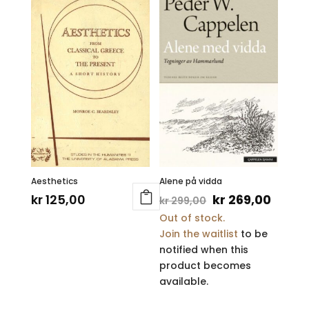
Aesthetics
Alene på vidda
Opprinnelig
Nåvæ
kr
125,00
kr
269,00
kr
299,00
Out of stock.
pris
pris
Join the waitlist
to be
var:
er:
notified when this
kr 299,00.
kr 269
product becomes
available.