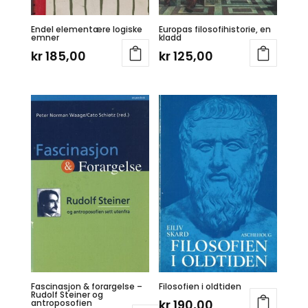
Endel elementære logiske
Europas filosofihistorie, en
emner
kladd
kr
185,00
kr
125,00
Fascinasjon & forargelse –
Filosofien i oldtiden
Rudolf Steiner og
kr
190,00
antroposofien