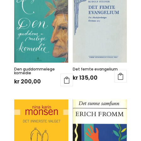
Den guddommelege
Det femte evangelium
komedie
kr
135,00
kr
200,00