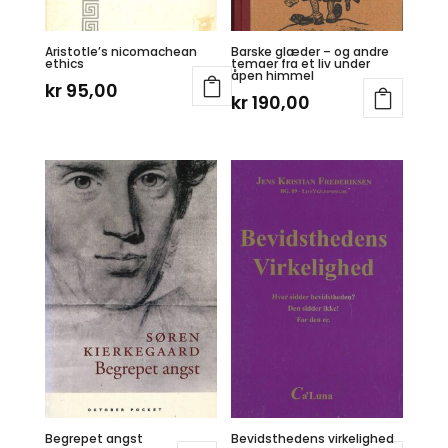
Aristotle’s nicomachean
Barske glæder – og andre
ethics
temaer fra et liv under
åpen himmel
kr
95,00
kr
190,00
Begrepet angst
Bevidsthedens virkelighed