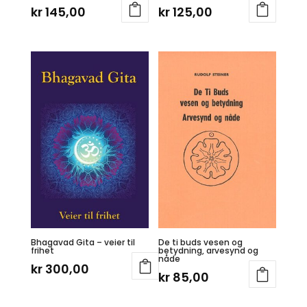
kr
145,00
kr
125,00
Bhagavad Gita – veier til
De ti buds vesen og
frihet
betydning, arvesynd og
nåde
kr
300,00
kr
85,00