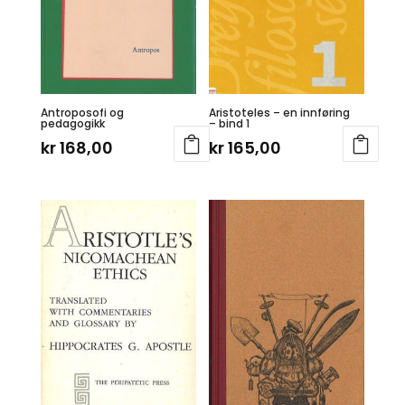
Antroposofi og
Aristoteles – en innføring
pedagogikk
– bind 1
kr
168,00
kr
165,00