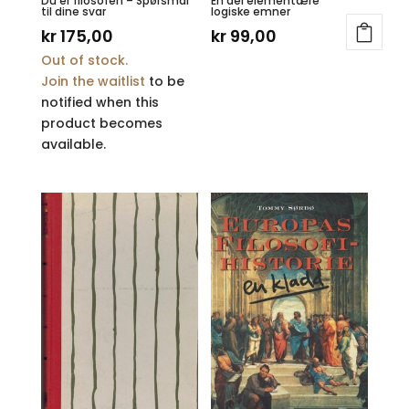
Du er filosofen – Spørsmål
En del elementære
til dine svar
logiske emner
kr
175,00
kr
99,00
Out of stock.
Join the waitlist
to be
notified when this
product becomes
available.