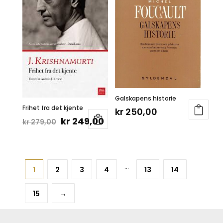
Galskapens historie
Frihet fra det kjente
kr
250,00
Opprinnelig
Nåværende
kr
249,00
kr
279,00
pris
pris
var:
er:
kr 279,00.
kr 249,00.
…
1
2
3
4
13
14
15
→