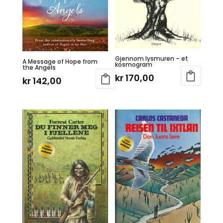
Gjennom lysmuren – et
A Message of Hope from
kosmogram
the Angels
kr
170,00
kr
142,00