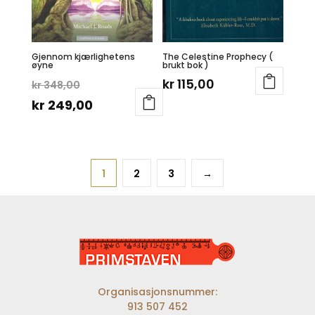
Gjennom kjærlighetens
The Celestine Prophecy (
øyne
brukt bok )
Opprinnelig
kr
115,00
kr
348,00
pris
Nåværende
kr
249,00
var:
pris
kr 348,00.
er:
kr 249,00.
1
2
3
→
Organisasjonsnummer:
913 507 452