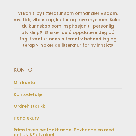
Vi kan tilby litteratur som omhandler visdom,
mystikk, vitenskap, kultur og mye mye mer. Søker
du kunnskap som inspirasjon til personlig
utvikling? Ønsker du å oppdatere deg på
faglitteratur innen alternativ behandling og
terapi? Søker du litteratur for ny innsikt?
KONTO
Min konto
Kontodetaljer
Ordrehistorikk
Handlekurv
Primstaven nettbokhandel Bokhandelen med
det UNIKE utvalget