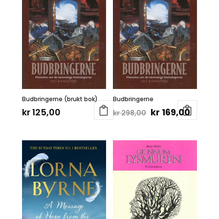
Budbringerne (brukt bok)
Budbringerne
Opprinnelig
Nåvæ
kr
125,00
kr
169,00
kr
298,00
pris
pris
var:
er:
kr 298,00.
kr 169,