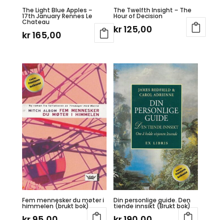
The Light Blue Apples –
The Twelfth Insight – The
17th January Rennes Le
Hour of Decision
Chateau
kr
125,00
kr
165,00
Fem mennesker du møter i
Din personlige guide. Den
himmelen (brukt bok)
tiende innsikt (Brukt bok)
kr
95,00
kr
190,00