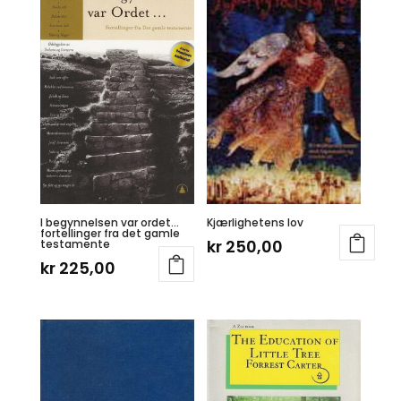
I begynnelsen var ordet…
Kjærlighetens lov
fortellinger fra det gamle
kr
250,00
testamente
kr
225,00