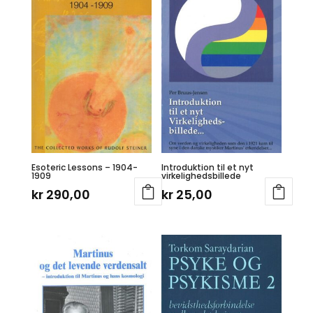
Esoteric Lessons – 1904-
Introduktion til et nyt
1909
virkelighedsbillede
kr
290,00
kr
25,00