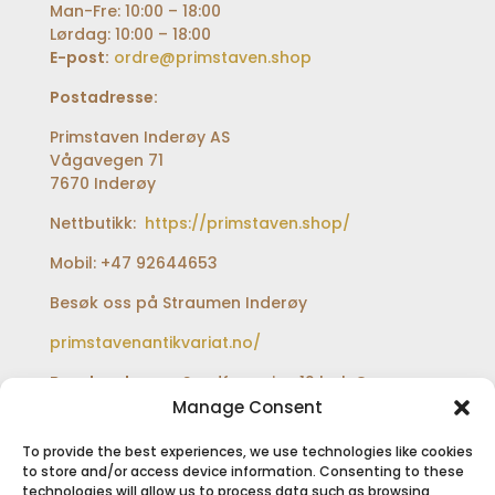
Man-Fre: 10:00 – 18:00
Lørdag: 10:00 – 18:00
E-post:
ordre@primstaven.shop
Postadresse:
Primstaven Inderøy AS
Vågavegen 71
7670 Inderøy
Nettbutikk:
https://primstaven.shop/
Mobil: +47 92644653
Besøk oss på Straumen Inderøy
primstavenantikvariat.no/
Besøksadresse:
Sundfærveien 12 bak Coop
extra og Shell bensinstasjon
Manage Consent
To provide the best experiences, we use technologies like cookies
to store and/or access device information. Consenting to these
technologies will allow us to process data such as browsing