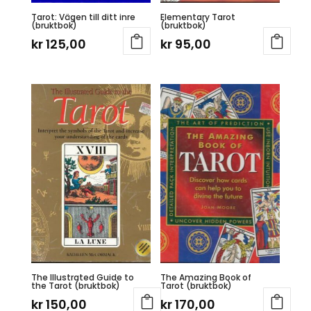
Tarot: Vägen till ditt inre
Elementary Tarot
(bruktbok)
(bruktbok)
kr
125,00
kr
95,00
The Illustrated Guide to
The Amazing Book of
the Tarot (bruktbok)
Tarot (bruktbok)
kr
150,00
kr
170,00