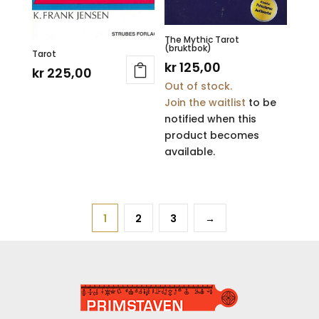
The Mythic Tarot
(bruktbok)
Tarot
kr
125,00
kr
225,00
Out of stock.
Join the waitlist
to be
notified when this
product becomes
available.
1
2
3
→