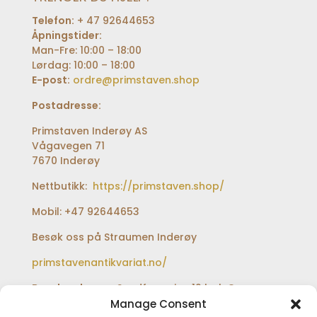
Telefon:
+ 47 92644653
Åpningstider:
Man-Fre: 10:00 – 18:00
Lørdag: 10:00 – 18:00
E-post:
ordre@primstaven.shop
Postadresse:
Primstaven Inderøy AS
Vågavegen 71
7670 Inderøy
Nettbutikk:
https://primstaven.shop/
Mobil: +47 92644653
Besøk oss på Straumen Inderøy
primstavenantikvariat.no/
Besøksadresse:
Sundfærveien 12 bak Coop
extra og Shell bensinstasjon
Manage Consent