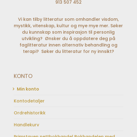
913 507 452
Vi kan tilby litteratur som omhandler visdom,
mystikk, vitenskap, kultur og mye mye mer. Søker
du kunnskap som inspirasjon til personlig
utvikling? Ønsker du å oppdatere deg på
faglitteratur innen alternativ behandling og
terapi? Søker du litteratur for ny innsikt?
KONTO
Min konto
Kontodetaljer
Ordrehistorikk
Handlekurv
Primstaven nettbokhandel Bokhandelen med