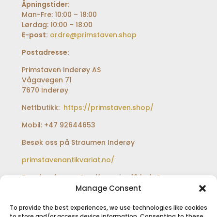
Åpningstider:
Man-Fre: 10:00 – 18:00
Lørdag: 10:00 – 18:00
E-post:
ordre@primstaven.shop
Postadresse:
Primstaven Inderøy AS
Vågavegen 71
7670 Inderøy
Nettbutikk:
https://primstaven.shop/
Mobil: +47 92644653
Besøk oss på Straumen Inderøy
primstavenantikvariat.no/
Besøksadresse:
Sundfærveien 12 bak Coop
extra og Shell bensinstasjon
Manage Consent
To provide the best experiences, we use technologies like cookies
to store and/or access device information. Consenting to these