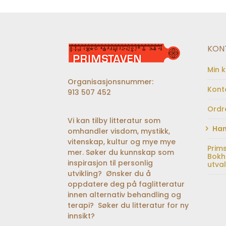
KON
Min 
Organisasjonsnummer:
Kont
913 507 452
Ordr
Vi kan tilby litteratur som
Han
omhandler visdom, mystikk,
vitenskap, kultur og mye mye
Prim
mer. Søker du kunnskap som
Bokh
inspirasjon til personlig
utva
utvikling? Ønsker du å
oppdatere deg på faglitteratur
innen alternativ behandling og
terapi? Søker du litteratur for ny
innsikt?