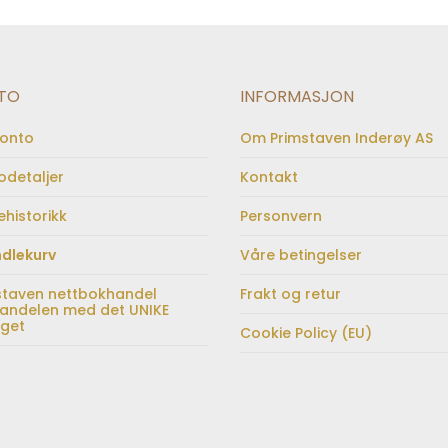
TO
INFORMASJON
konto
Om Primstaven Inderøy AS
odetaljer
Kontakt
ehistorikk
Personvern
dlekurv
Våre betingelser
staven nettbokhandel
Frakt og retur
andelen med det UNIKE
lget
Cookie Policy (EU)