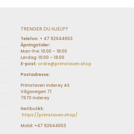
TRENGER DU HJELP?
Telefon:
+ 47 92644653
Åpningstider:
Man-Fre: 10:00 – 18:00
Lørdag: 10:00 – 18:00
E-post:
ordre@primstaven.shop
Postadresse:
Primstaven Inderøy AS
Vågavegen 71
7670 Inderøy
Nettbutikk:
https://primstaven.shop/
Mobil: +47 92644653