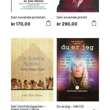
Den sovande profeten
Den sovende profet
kr
170,00
kr
290,00
Det forntida Egypten –
Du er jeg – inkl CD
Enligt Edgar Cayce