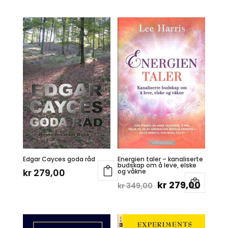
Edgar Cayces goda råd
Energien taler – kanaliserte
budskap om å leve, elske
kr
279,00
og våkne
Opprinnelig
Nåvæ
kr
279,00
kr
349,00
pris
pris
var:
er: