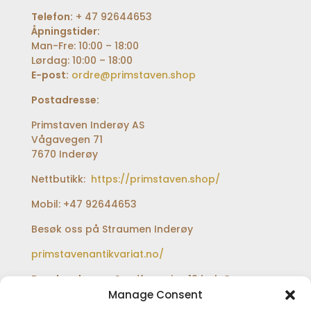
Telefon:
+ 47 92644653
Åpningstider:
Man-Fre: 10:00 – 18:00
Lørdag: 10:00 – 18:00
E-post:
ordre@primstaven.shop
Postadresse:
Primstaven Inderøy AS
Vågavegen 71
7670 Inderøy
Nettbutikk:
https://primstaven.shop/
Mobil: +47 92644653
Besøk oss på Straumen Inderøy
primstavenantikvariat.no/
Besøksadresse:
Sundfærveien 12 bak Coop
extra og Shell bensinstasjon
Manage Consent