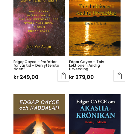
Edgar Cayce – Profetior
Edgar Cayce – Tolv
för vår tid – Den yttersta
Lektioner i Andlig
tiden?
Utveckling
kr
249,00
kr
279,00