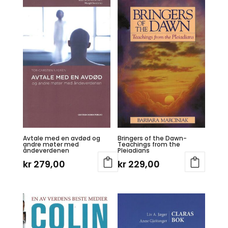
Avtale med en avdød og
Bringers of the Dawn-
andre møter med
Teachings from the
åndeverdenen
Pleiadians
kr
279,00
kr
229,00