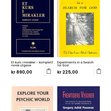
kr 349,00.
kr 279
Et kurs i mirakler – komplett
Experiments in a Search
norsk utgave
for God
kr
890,00
kr
225,00