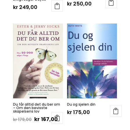
kr
250,00
kr
249,00
Du får alltid det du ber om
Du og sjelen din
– Om den bevisste
kr
175,00
skapelsens lov
Opprinnelig
Nåværende
kr
167,00
kr
179,00
pris
pris