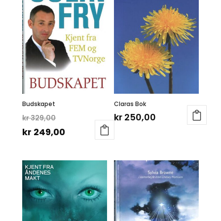
Budskapet
Claras Bok
Opprinnelig
kr
250,00
kr
329,00
pris
Nåværende
kr
249,00
var:
pris
kr 329,00.
er:
kr 249,00.