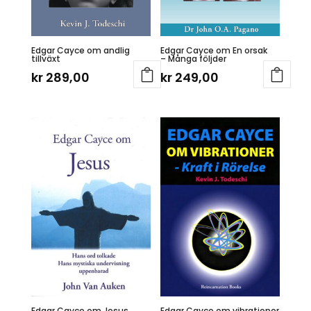
Edgar Cayce om andlig
Edgar Cayce om En orsak
tillväxt
– Många följder
kr
289,00
kr
249,00
Edgar Cayce om Jesus
Edgar Cayce om vibrationer