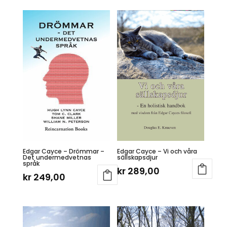
var:
er:
kr 179,00.
kr 167,00.
Edgar Cayce – Drömmar –
Edgar Cayce – Vi och våra
Det undermedvetnas
sällskapsdjur
språk
kr
289,00
kr
249,00