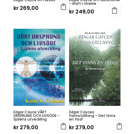
– kraft i rörelse
kr
269,00
kr
249,00
Edgar Cayce VÅRT
Edgar Cayces
URSPRUNG OCH LIVSÖDE –
framställning – Det finns
Själens utveckling
en flod!
kr
279,00
kr
279,00