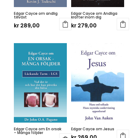
Edgar Cayce om andlig
Edgar Cayce om Andliga
tillväxt
krafter inom dig
kr
289,00
kr
279,00
Edgar Cayce om En orsak
Edgar Cayce om Jesus
– Många följder
kr
269,00