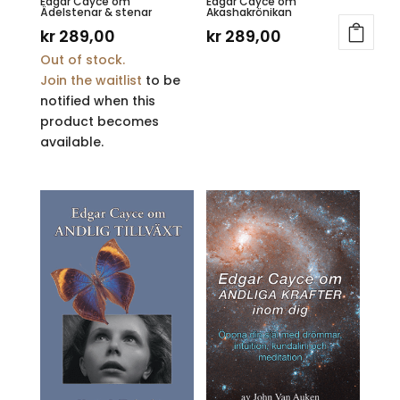
Edgar Cayce om
Edgar Cayce om
Ädelstenar & stenar
Akashakrönikan
kr
289,00
kr
289,00
Out of stock.
Join the waitlist
to be
notified when this
product becomes
available.