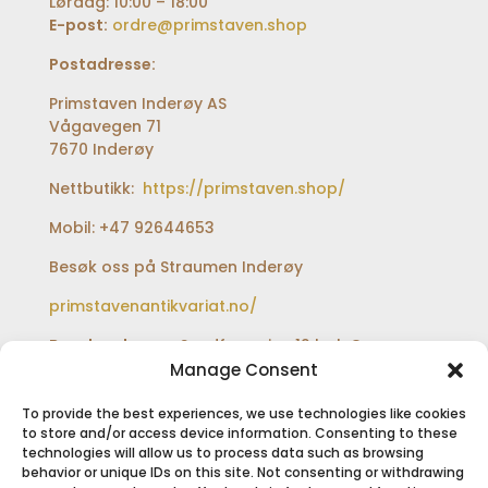
Lørdag: 10:00 – 18:00
E-post:
ordre@primstaven.shop
Postadresse:
Primstaven Inderøy AS
Vågavegen 71
7670 Inderøy
Nettbutikk:
https://primstaven.shop/
Mobil: +47 92644653
Besøk oss på Straumen Inderøy
primstavenantikvariat.no/
Besøksadresse:
Sundfærveien 12 bak Coop
extra og Shell bensinstasjon
Manage Consent
To provide the best experiences, we use technologies like cookies
to store and/or access device information. Consenting to these
technologies will allow us to process data such as browsing
SIKKER BETALING
behavior or unique IDs on this site. Not consenting or withdrawing