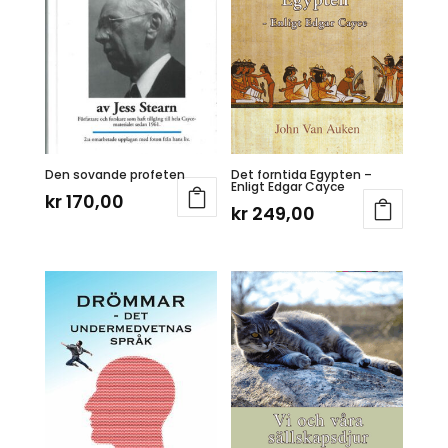
Den sovande profeten
Det forntida Egypten –
Enligt Edgar Cayce
kr
170,00
kr
249,00