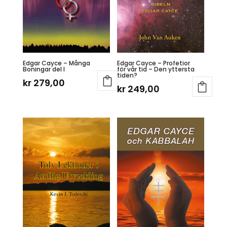
Edgar Cayce – Många
Edgar Cayce – Profetior
Boningar del I
för vår tid – Den yttersta
tiden?
kr
279,00
kr
249,00