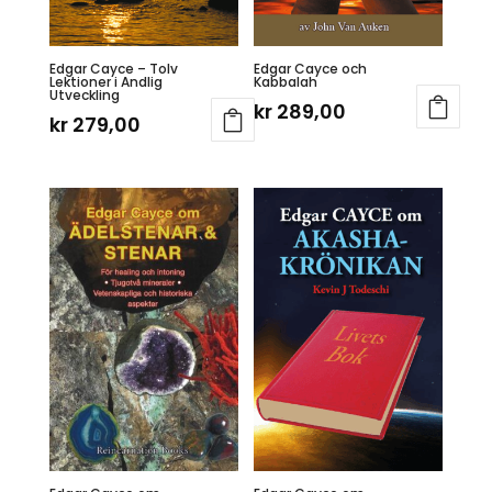
Edgar Cayce – Tolv
Edgar Cayce och
Lektioner i Andlig
Kabbalah
Utveckling
kr
289,00
kr
279,00