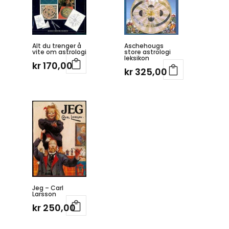
Alt du trenger å
Aschehougs
vite om astrologi
store astrologi
leksikon
kr
170,00
kr
325,00
Jeg – Carl
Larsson
kr
250,00