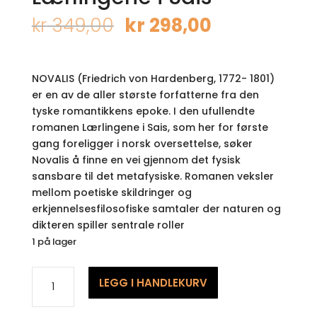
Opprinnelig
Nåværend
kr
349,00
kr
298,00
pris
pris
var:
er:
kr 349,00.
kr 298,00.
NOVALIS (Friedrich von Hardenberg, 1772- 1801)
er en av de aller største forfatterne fra den
tyske romantikkens epoke. I den ufullendte
romanen Lærlingene i Sais, som her for første
gang foreligger i norsk oversettelse, søker
Novalis å finne en vei gjennom det fysisk
sansbare til det metafysiske. Romanen veksler
mellom poetiske skildringer og
erkjennelsesfilosofiske samtaler der naturen og
dikteren spiller sentrale roller
1 på lager
Lærlingene
LEGG I HANDLEKURV
i
Sais