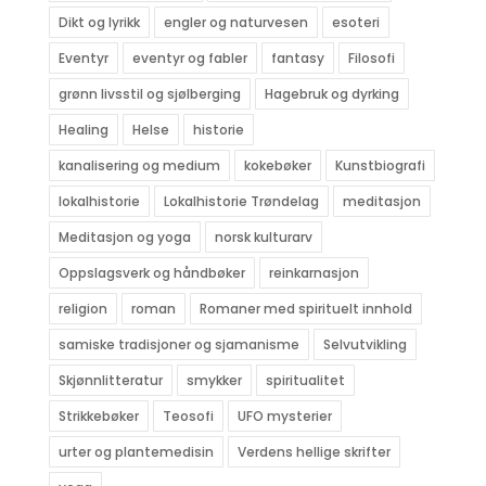
Dikt og lyrikk
engler og naturvesen
esoteri
Eventyr
eventyr og fabler
fantasy
Filosofi
grønn livsstil og sjølberging
Hagebruk og dyrking
Healing
Helse
historie
kanalisering og medium
kokebøker
Kunstbiografi
lokalhistorie
Lokalhistorie Trøndelag
meditasjon
Meditasjon og yoga
norsk kulturarv
Oppslagsverk og håndbøker
reinkarnasjon
religion
roman
Romaner med spirituelt innhold
samiske tradisjoner og sjamanisme
Selvutvikling
Skjønnlitteratur
smykker
spiritualitet
Strikkebøker
Teosofi
UFO mysterier
urter og plantemedisin
Verdens hellige skrifter