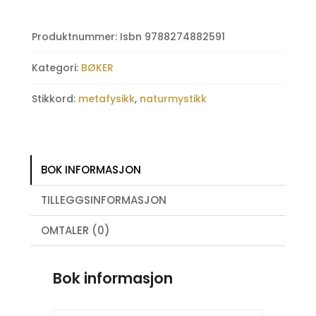
antall
Produktnummer:
Isbn 9788274882591
Kategori:
BØKER
Stikkord:
metafysikk
,
naturmystikk
BOK INFORMASJON
TILLEGGSINFORMASJON
OMTALER (0)
Bok informasjon