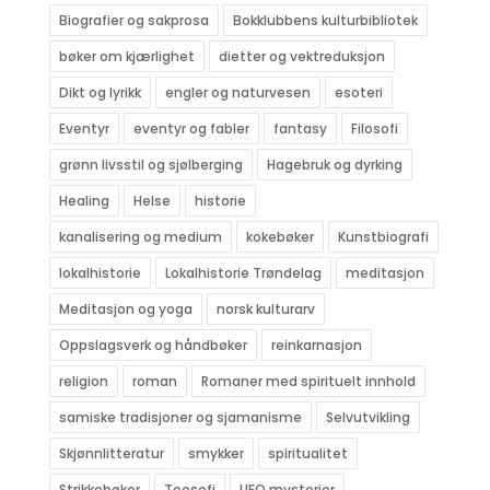
Biografier og sakprosa
Bokklubbens kulturbibliotek
bøker om kjærlighet
dietter og vektreduksjon
Dikt og lyrikk
engler og naturvesen
esoteri
Eventyr
eventyr og fabler
fantasy
Filosofi
grønn livsstil og sjølberging
Hagebruk og dyrking
Healing
Helse
historie
kanalisering og medium
kokebøker
Kunstbiografi
lokalhistorie
Lokalhistorie Trøndelag
meditasjon
Meditasjon og yoga
norsk kulturarv
Oppslagsverk og håndbøker
reinkarnasjon
religion
roman
Romaner med spirituelt innhold
samiske tradisjoner og sjamanisme
Selvutvikling
Skjønnlitteratur
smykker
spiritualitet
Strikkebøker
Teosofi
UFO mysterier