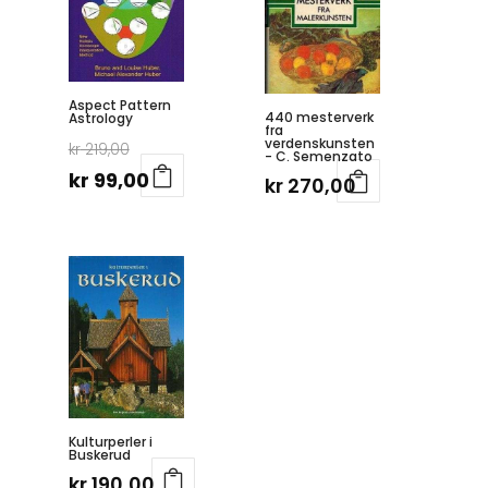
Aspect Pattern
440 mesterverk
Astrology
fra
Opprinnelig
verdenskunsten
kr
219,00
- C. Semenzato
pris
Nåværende
kr
99,00
kr
270,00
var:
pris
kr 219,00.
er:
kr 99,00.
Kulturperler i
Buskerud
kr
190,00