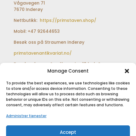
Vågavegen 71
7670 Inderøy
Nettbutikk:
https://primstaven.shop/
Mobil: +47 92644653
Besøk oss på Straumen Inderøy
primstavenantikvariat.no/
Besøksadresse:
Sundfærveien 12 bak Coop
extra og Shell bensinstasjon
Manage Consent
To provide the best experiences, we use technologies like cookies
to store and/or access device information. Consenting to these
technologies will allow us to process data such as browsing
SIKKER BETALING
behavior or unique IDs on this site. Not consenting or withdrawing
consent, may adversely affect certain features and functions.
Administrer tjenester
Accept