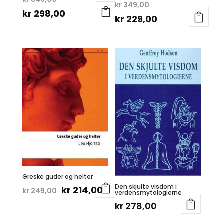
Opprinnelig
kr
349,00
pris
Nåværende
kr
298,00
pris
Nåværende
kr
229,00
var:
pris
var:
pris
kr 349,00.
er:
kr 349,00.
er:
kr 298,00.
kr 229,00.
Greske guder og helter
Den skjulte visdom i
Opprinnelig
Nåværende
kr
214,00
kr
249,00
verdensmytologierne
pris
pris
kr
278,00
var:
er: