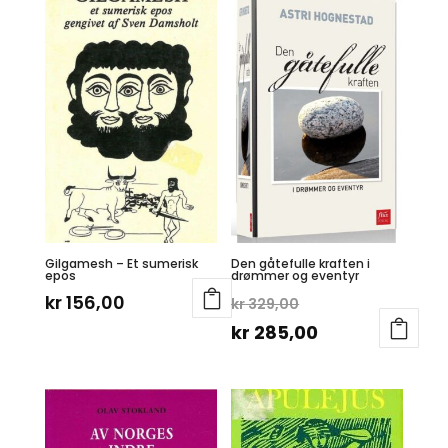
Gilgamesh – Et sumerisk
Den gåtefulle kraften i
epos
drømmer og eventyr
Opprinnelig
kr
156,00
kr
329,00
pris
Nåværende
kr
285,00
var:
pris
kr 329,00.
er:
kr 285,00.