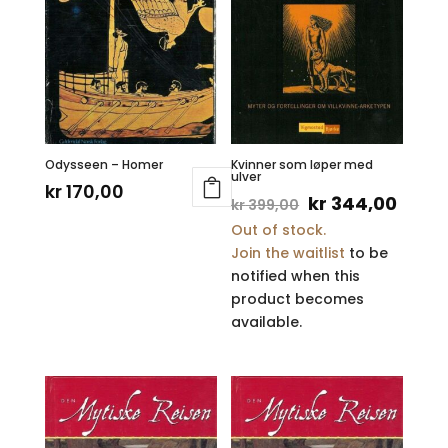
Odysseen – Homer
Kvinner som løper med
ulver
kr
170,00
Opprinnelig
Nåvæ
kr
344,00
kr
399,00
Out of stock.
pris
pris
Join the waitlist
to be
var:
er:
notified when this
kr 399,00.
kr 34
product becomes
available.