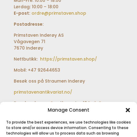
Man-Fre: 10:00 – 18:00
Lørdag: 10:00 – 18:00
E-post:
ordre@primstaven.shop
Postadresse:
Primstaven Inderøy AS
Vågavegen 71
7670 Inderøy
Nettbutikk:
https://primstaven.shop/
Mobil: +47 92644653
Besøk oss på Straumen Inderøy
primstavenantikvariat.no/
Besøksadresse:
Sundfærveien 12 bak Coop
extra og Shell bensinstasjon
Manage Consent
To provide the best experiences, we use technologies like cookies
to store and/or access device information. Consenting to these
technologies will allow us to process data such as browsing