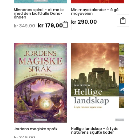
Minnenes spiral – et møte
Min mayakalender – å gå
med den kraftfulle Dana-
mayaveien
ånden
kr
290,00
Opprinnelig
Nåværende
kr
179,00
kr
349,00
pris
pris
var:
er:
kr 349,00.
kr 179,00.
Hellige landskap – å tyde
Jordens magiske språk
naturens skjulte koder
Opprinnelig
kr
349,00