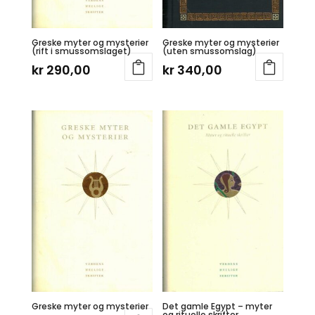
Greske myter og mysterier
Greske myter og mysterier
(rift i smussomslaget)
(uten smussomslag)
kr
290,00
kr
340,00
Greske myter og mysterier
Det gamle Egypt – myter
og rituelle skrifter