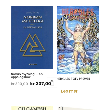
kr 249,00.
kr 214,00.
Norrøn mytologi – en
oppslagsbok
HERKULES TOLV PRØVER
Opprinnelig
Nåværende
kr
337,00
kr
390,00
pris
pris
Les mer
var:
er:
kr 390,00.
kr 337,00.