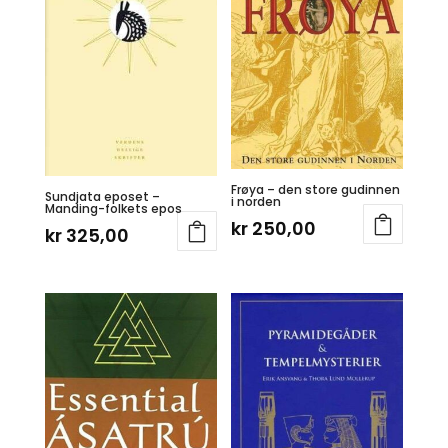
Frøya – den store gudinnen
Sundjata eposet –
i norden
Manding-folkets epos
kr
250,00
kr
325,00