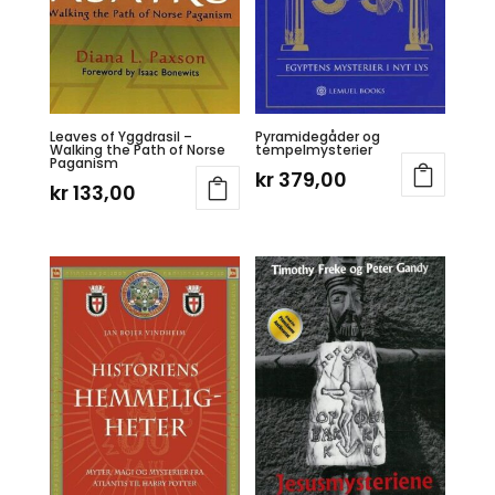
Leaves of Yggdrasil –
Pyramidegåder og
Walking the Path of Norse
tempelmysterier
Paganism
kr
379,00
kr
133,00