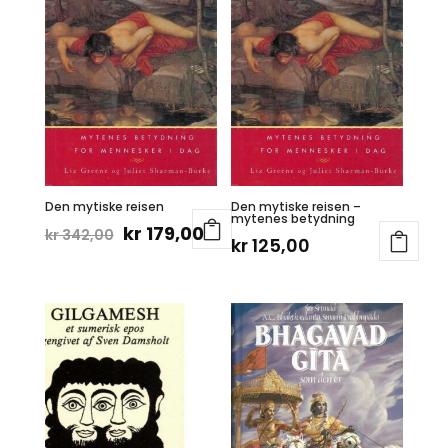
Den mytiske reisen
Den mytiske reisen –
mytenes betydning
Opprinnelig
Nåværende
kr
179,00
kr
342,00
kr
125,00
pris
pris
var:
er:
kr 342,00.
kr 179,00.