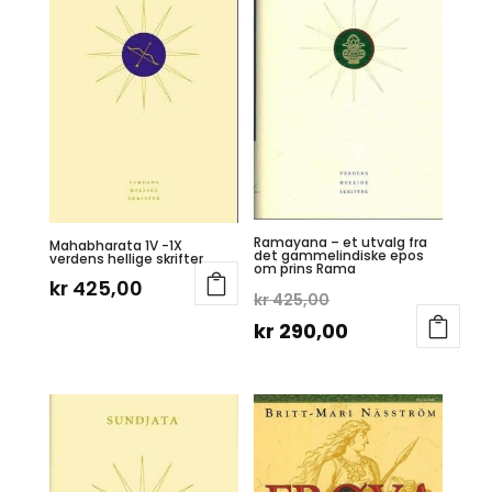
Ramayana – et utvalg fra
Mahabharata 1V -1X
det gammelindiske epos
verdens hellige skrifter
om prins Rama
kr
425,00
Opprinnelig
kr
425,00
pris
Nåværende
kr
290,00
var:
pris
kr 425,00.
er:
kr 290,00.