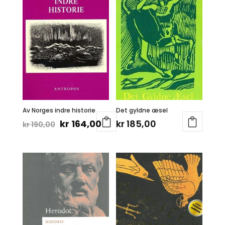
Av Norges indre historie
Det gyldne æsel
Opprinnelig
Nåværende
kr
164,00
kr
185,00
kr
190,00
pris
pris
var:
er:
kr 190,00.
kr 164,00.