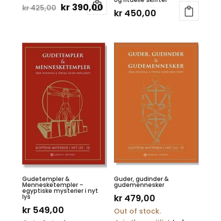
Opprinnelig
Nåværende
kr
390,00
kr
425,00
kr
450,00
pris
pris
var:
er:
kr 425,00.
kr 390,00.
Gudetempler &
Guder, gudinder &
Mennesketempler –
gudemennesker
egyptiske mysterier i nyt
kr
479,00
lys
kr
549,00
Out of stock.