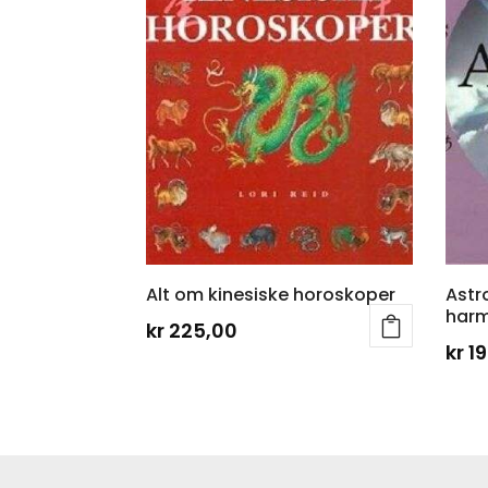
Alt om kinesiske horoskoper
Astro
harm
kr
225,00
kr
19