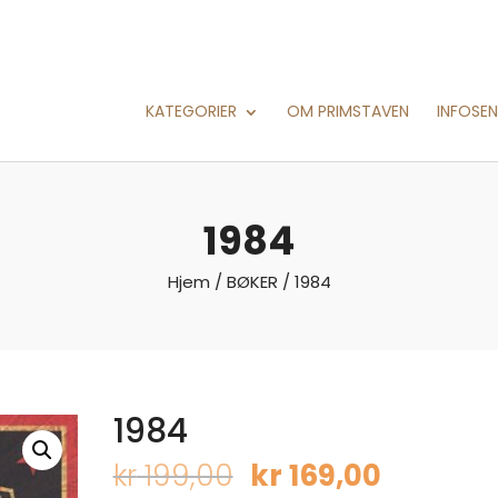
KATEGORIER
OM PRIMSTAVEN
INFOSE
1984
Hjem
/
BØKER
/ 1984
1984
Opprinnelig
Nåvær
kr
199,00
kr
169,00