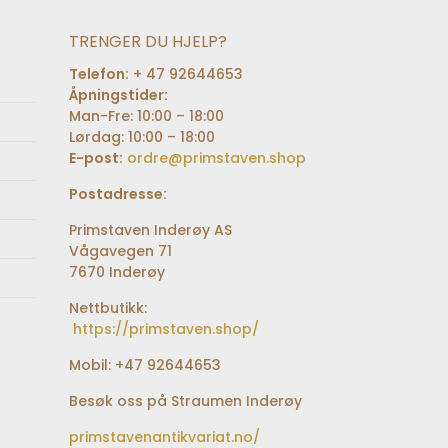
TRENGER DU HJELP?
Telefon:
+ 47 92644653
Åpningstider:
Man-Fre: 10:00 – 18:00
Lørdag: 10:00 – 18:00
E-post:
ordre@primstaven.shop
Postadresse:
Primstaven Inderøy AS
Vågavegen 71
7670 Inderøy
Nettbutikk:
https://primstaven.shop/
Mobil: +47 92644653
Besøk oss på Straumen Inderøy
primstavenantikvariat.no/