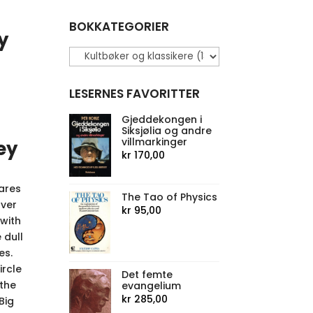
BOKKATEGORIER
0.
y
LESERNES FAVORITTER
Gjeddekongen i
Siksjølia og andre
villmarkinger
ey
kr
170,00
tares
The Tao of Physics
over
kr
95,00
 with
 dull
es.
ircle
Det femte
the
evangelium
kr
285,00
Big