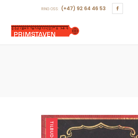
(+47) 92 64 46 53
RING OSS:
TILBUD!