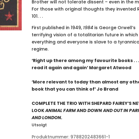
Brother will not tolerate dissent – even in the m
For those with original thoughts they invented
101. . .
First published in 1949,
1984
is George Orwell’s
terrifying vision of a totalitarian future in which
everything and everyone is slave to a tyrannica
regime.
‘Right up there among my favourite books . . .
read it again and again’ Margaret Atwood
‘More relevant to today than almost any oth
book that you can think of’ Jo Brand
COMPLETE THE TRIO WITH SHEPARD FAIREY’S N
LOOK
ANIMAL FARM
AND
DOWN AND OUT IN PAR
AND LONDON.
Utsolgt
Produktnummer:
9788202483661-1