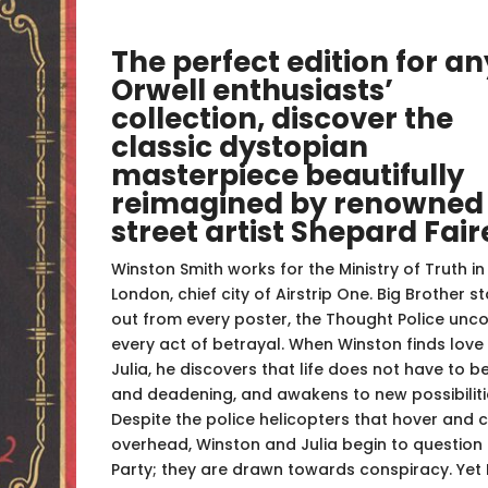
pris
pris
var:
er:
kr 199,00.
kr 169,0
The perfect edition for an
Orwell enthusiasts’
collection, discover the
classic dystopian
masterpiece beautifully
reimagined by renowned
street artist Shepard Fair
Winston Smith works for the Ministry of Truth in
London, chief city of Airstrip One. Big Brother s
out from every poster, the Thought Police unc
every act of betrayal. When Winston finds love
Julia, he discovers that life does not have to be
and deadening, and awakens to new possibiliti
Despite the police helicopters that hover and c
overhead, Winston and Julia begin to question 
Party; they are drawn towards conspiracy. Yet 