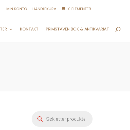
MIN KONTO
HANDLEKURV
0 ELEMENTER
Products
search
NTER
KONTAKT
PRIMSTAVEN BOK & ANTIKVARIAT
Products
search
ende