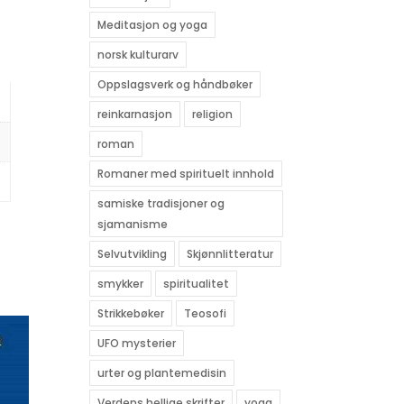
Meditasjon og yoga
norsk kulturarv
Oppslagsverk og håndbøker
reinkarnasjon
religion
roman
Romaner med spirituelt innhold
samiske tradisjoner og
sjamanisme
Selvutvikling
Skjønnlitteratur
smykker
spiritualitet
Strikkebøker
Teosofi
UFO mysterier
urter og plantemedisin
Verdens hellige skrifter
yoga