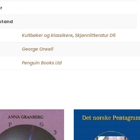
r
lstand
Kultbøker og klassikere
,
Skjønnlitteratur D6
George Orwell
Penguin Books Ltd