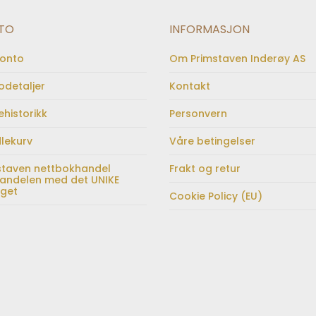
TO
INFORMASJON
konto
Om Primstaven Inderøy AS
odetaljer
Kontakt
ehistorikk
Personvern
lekurv
Våre betingelser
staven nettbokhandel
Frakt og retur
andelen med det UNIKE
lget
Cookie Policy (EU)