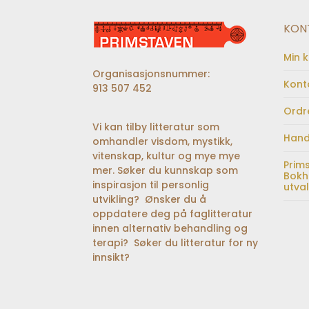
KON
Min 
Organisasjonsnummer:
Kont
913 507 452
Ordr
Vi kan tilby litteratur som
Hand
omhandler visdom, mystikk,
vitenskap, kultur og mye mye
Prim
mer. Søker du kunnskap som
Bokh
inspirasjon til personlig
utva
utvikling? Ønsker du å
oppdatere deg på faglitteratur
innen alternativ behandling og
terapi? Søker du litteratur for ny
innsikt?