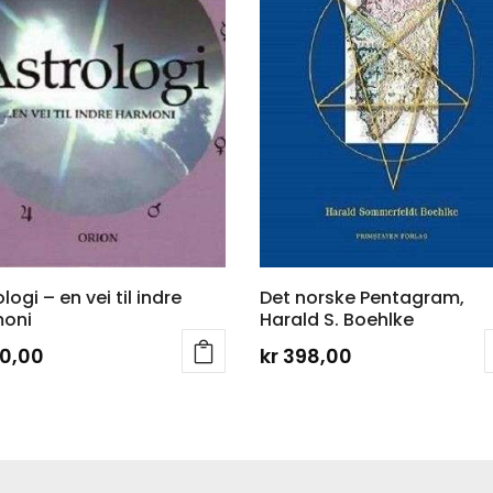
logi – en vei til indre
Det norske Pentagram,
oni
Harald S. Boehlke
0,00
kr
398,00