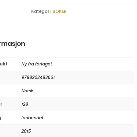
Kategori:
BØKER
ormasjon
rukt
Ny fra forlaget
9788202483661
Norsk
er
128
g
Innbundet
2015