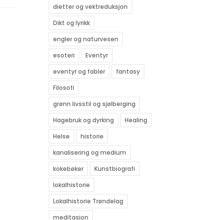
dietter og vektreduksjon
Dikt og lyrikk
engler og naturvesen
esoteri
Eventyr
eventyr og fabler
fantasy
Filosofi
grønn livsstil og sjølberging
Hagebruk og dyrking
Healing
Helse
historie
kanalisering og medium
kokebøker
Kunstbiografi
lokalhistorie
Lokalhistorie Trøndelag
meditasjon