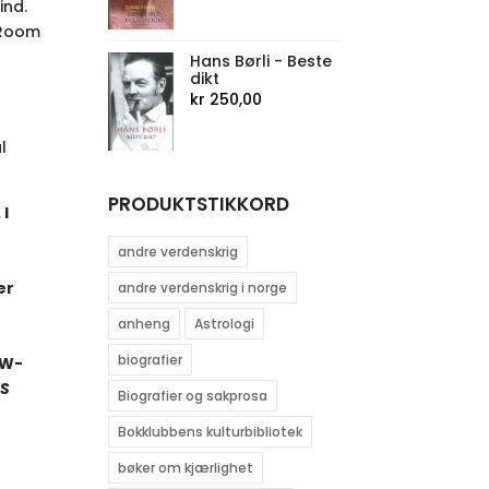
ind.
 Room
Hans Børli - Beste
dikt
kr
250,00
l
PRODUKTSTIKKORD
 I
andre verdenskrig
er
andre verdenskrig i norge
anheng
Astrologi
biografier
EW-
IS
Biografier og sakprosa
Bokklubbens kulturbibliotek
bøker om kjærlighet