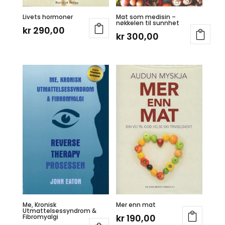
Livets hormoner
Mat som medisin –
nøkkelen til sunnhet
kr
290,00
kr
300,00
Me, Kronisk
Mer enn mat
Utmattelsessyndrom &
kr
190,00
Fibromyalgi