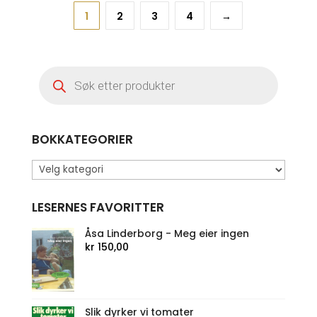
1
2
3
4
→
Products
search
BOKKATEGORIER
LESERNES FAVORITTER
Åsa Linderborg - Meg eier ingen
kr
150,00
Slik dyrker vi tomater