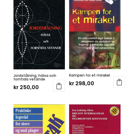
Kampen for et mirakel
Jordstålning, hälsa och
forntida vetande
kr
298,00
kr
250,00