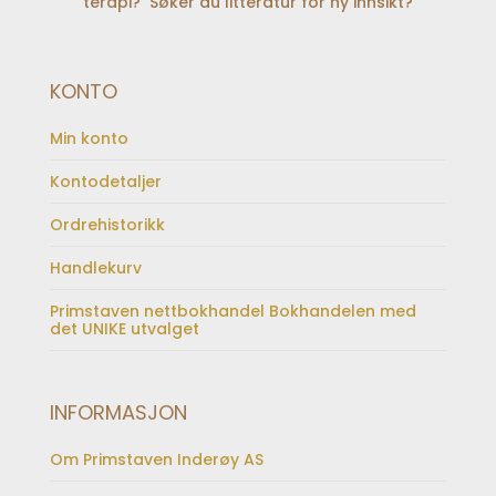
terapi? Søker du litteratur for ny innsikt?
KONTO
Min konto
Kontodetaljer
Ordrehistorikk
Handlekurv
Primstaven nettbokhandel Bokhandelen med
det UNIKE utvalget
INFORMASJON
Om Primstaven Inderøy AS