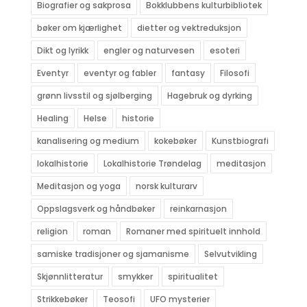
Biografier og sakprosa
Bokklubbens kulturbibliotek
bøker om kjærlighet
dietter og vektreduksjon
Dikt og lyrikk
engler og naturvesen
esoteri
Eventyr
eventyr og fabler
fantasy
Filosofi
grønn livsstil og sjølberging
Hagebruk og dyrking
Healing
Helse
historie
kanalisering og medium
kokebøker
Kunstbiografi
lokalhistorie
Lokalhistorie Trøndelag
meditasjon
Meditasjon og yoga
norsk kulturarv
Oppslagsverk og håndbøker
reinkarnasjon
religion
roman
Romaner med spirituelt innhold
samiske tradisjoner og sjamanisme
Selvutvikling
Skjønnlitteratur
smykker
spiritualitet
Strikkebøker
Teosofi
UFO mysterier