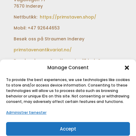
7670 Inderøy
Nettbutikk:
https://primstaven.shop/
Mobil: +47 92644653
Besøk oss på Straumen Inderøy
primstavenantikvariat.no/
Besøksadresse:
Sundfærveien 12 bak Coop
extra og Shell bensinstasjon
Manage Consent
To provide the best experiences, we use technologies like cookies
to store and/or access device information. Consenting to these
technologies will allow us to process data such as browsing
SIKKER BETALING
behavior or unique IDs on this site. Not consenting or withdrawing
consent, may adversely affect certain features and functions.
Administrer tjenester
Accept