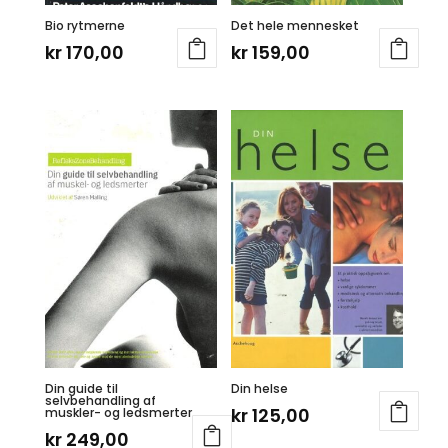
Bio rytmerne
Det hele mennesket
kr
170,00
kr
159,00
Din guide til
Din helse
selvbehandling af
kr
125,00
muskler- og ledsmerter
kr
249,00