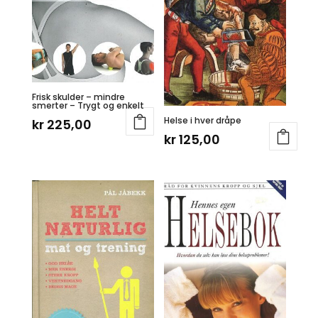
Frisk skulder – mindre
smerter – Trygt og enkelt
Helse i hver dråpe
kr
225,00
kr
125,00