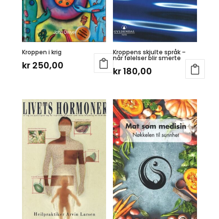
Kroppen i krig
Kroppens skjulte språk –
når følelser blir smerte
kr
250,00
kr
180,00