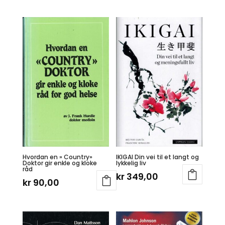
Hvordan en » Country»
IKIGAI Din vei til et langt og
Doktor gir enkle og kloke
lykkelig liv
råd
kr
349,00
kr
90,00