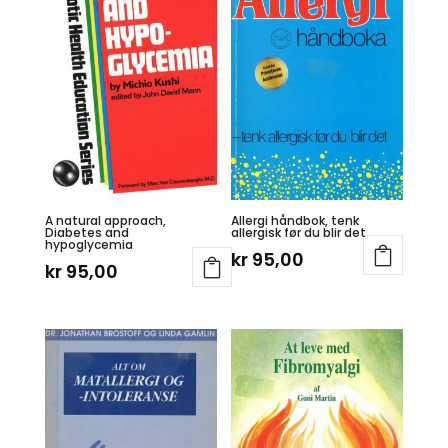
A natural approach,
Allergi håndbok, tenk
Diabetes and
allergisk før du blir det
hypoglycemia
kr
95,00
kr
95,00