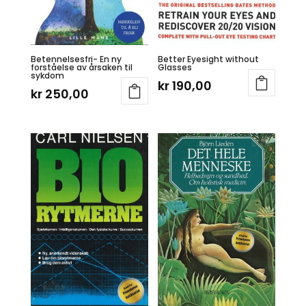
Betennelsesfri- En ny
Better Eyesight without
forståelse av årsaken til
Glasses
sykdom
kr
190,00
kr
250,00