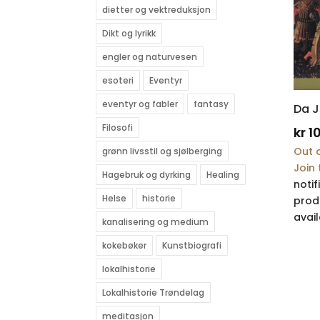
dietter og vektreduksjon
Dikt og lyrikk
engler og naturvesen
esoteri
Eventyr
eventyr og fabler
fantasy
Da J
Filosofi
kr
1
Out o
grønn livsstil og sjølberging
Join 
Hagebruk og dyrking
Healing
notif
Helse
historie
prod
avail
kanalisering og medium
kokebøker
Kunstbiografi
lokalhistorie
Lokalhistorie Trøndelag
meditasjon