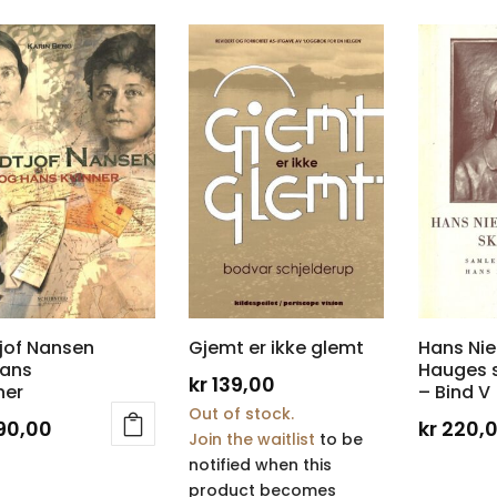
tjof Nansen
Gjemt er ikke glemt
Hans Nie
hans
Hauges s
kr
139,00
ner
– Bind V
Out of stock.
90,00
kr
220,
Join the waitlist
to be
notified when this
product becomes