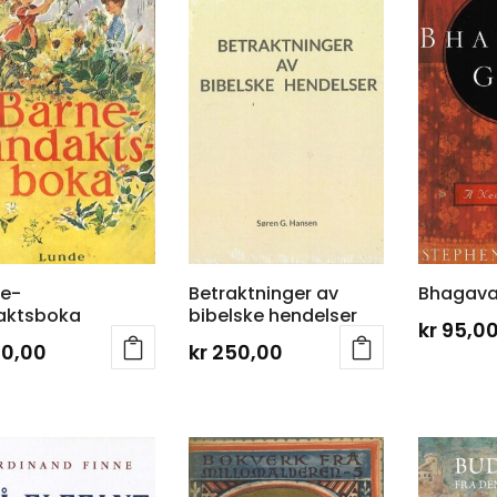
ne-
Betraktninger av
Bhagava
aktsboka
bibelske hendelser
kr
95,0
90,00
kr
250,00