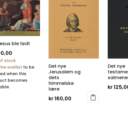
esus ble født
00,00
f stock.
Det nye
Det nye
the waitlist
to be
Jerusalem og
testame
ied when this
dets
salmene
uct becomes
himmelske
kr
125,0
able.
lære
kr
160,00