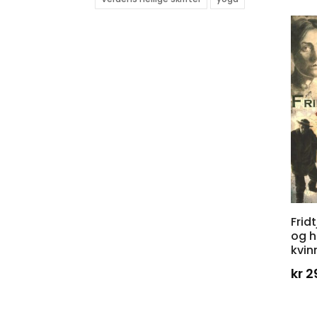
Frid
og 
kvin
kr
2