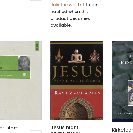
Join the waitlist
to be
notified when this
product becomes
available.
Jesus blant
er islam
Kirkefed