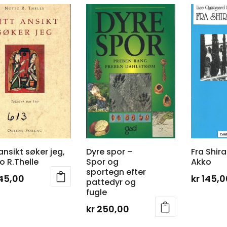
 ansikt søker jeg,
Dyre spor –
Fra Shiraz
o R.Thelle
Spor og
Akko
sportegn efter
45,00
kr
145,0
pattedyr og
fugle
kr
250,00