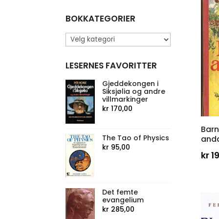
BOKKATEGORIER
LESERNES FAVORITTER
Gjeddekongen i
Siksjølia og andre
villmarkinger
kr
170,00
Bar
The Tao of Physics
and
kr
95,00
kr
1
Det femte
evangelium
kr
285,00