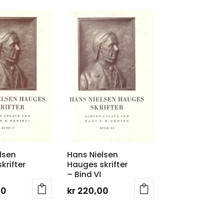
lsen
Hans Nielsen
krifter
Hauges skrifter
– Bind VI
00
kr
220,00