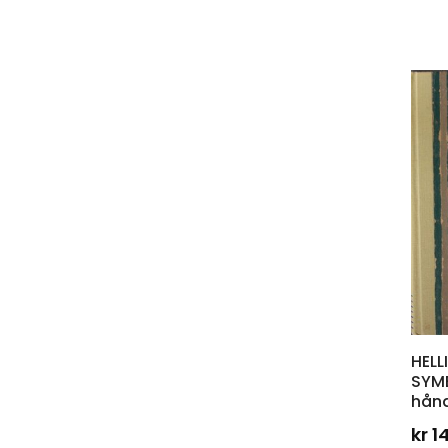
HEL
SYMB
hån
kr
1