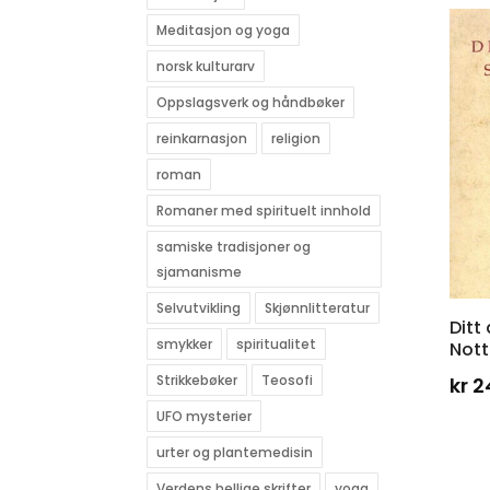
Meditasjon og yoga
norsk kulturarv
Oppslagsverk og håndbøker
reinkarnasjon
religion
roman
Romaner med spirituelt innhold
samiske tradisjoner og
sjamanisme
Selvutvikling
Skjønnlitteratur
Ditt
smykker
spiritualitet
Nott
Strikkebøker
Teosofi
kr
2
UFO mysterier
urter og plantemedisin
Verdens hellige skrifter
yoga