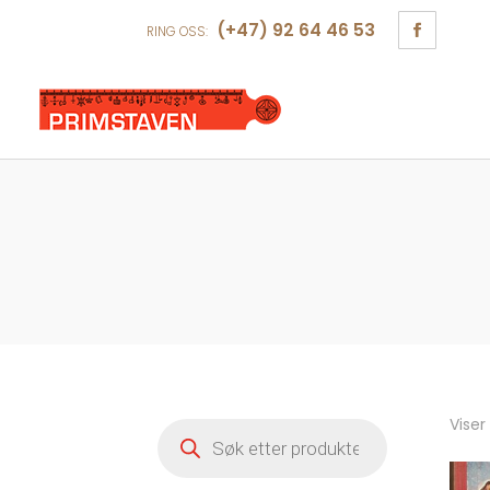
(+47) 92 64 46 53
RING OSS:
Viser
Products
search