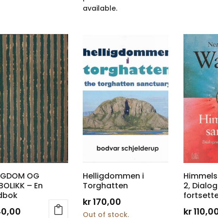
available.
LIGDOM OG
Helligdommen i
Himmels
OLIKK – En
Torghatten
2, Dialo
dbok
fortsette
kr
170,00
40,00
kr
110,0
Out of stock.