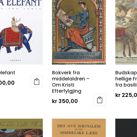
elefant
Bokverk fra
Budskape
middelaldren –
hellige F
00,00
Om Kristi
fra basil
Efterfylgjing
kr
225,
kr
350,00