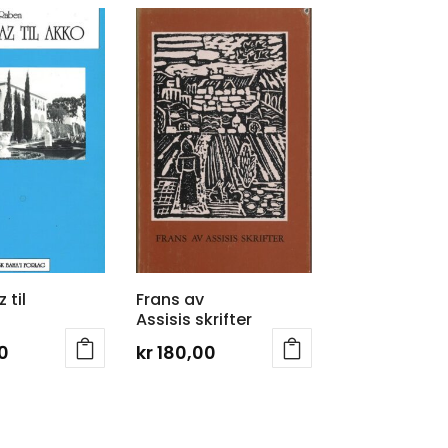
 til
Frans av
Assisis skrifter
0
kr
180,00