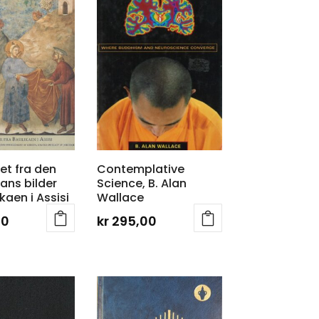
t fra den
Contemplative
rans bilder
Science, B. Alan
ikaen i Assisi
Wallace
00
kr
295,00