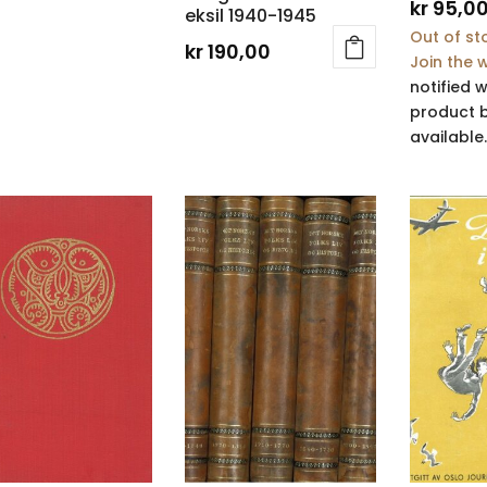
kr
95,0
eksil 1940-1945
Out of st
kr
190,00
Join the w
notified 
product 
available.