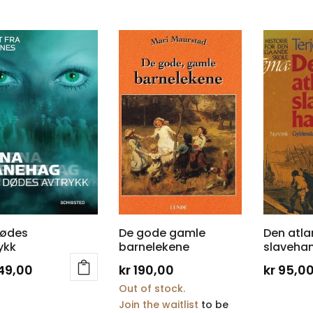
dødes
De gode gamle
Den atla
ykk
barnelekene
slaveha
49,00
kr
190,00
kr
95,0
Out of stock.
Join the waitlist
to be