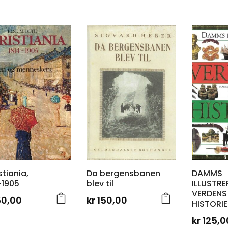
stiania,
Da bergensbanen
DAMMS
-1905
blev til
ILLUSTRE
VERDENS
50,00
kr
150,00
HISTORIE
kr
125,0