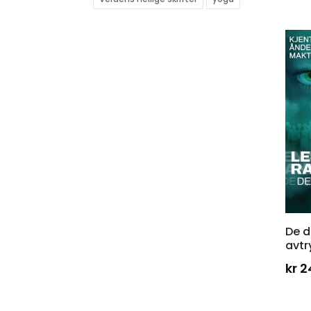
De 
avtr
kr
2