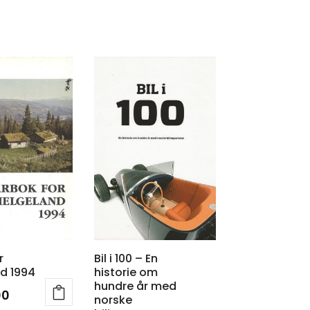
r
Bil i 100 – En
d 1994
historie om
hundre år med
00
norske