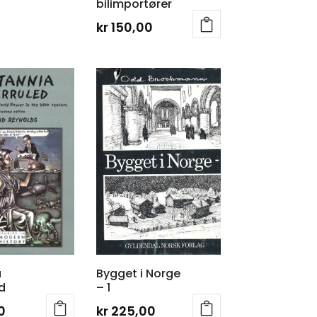
bilimportører
kr
150,00
a
Bygget i Norge
d
– 1
0
kr
225,00