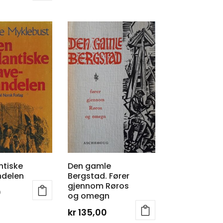
ntiske
Den gamle
ndelen
Bergstad. Fører
gjennom Røros
0
og omegn
kr
135,00