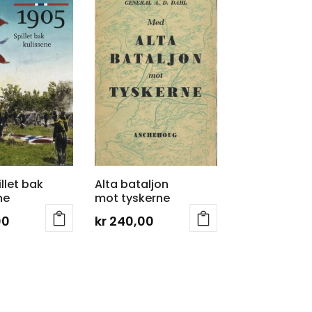
llet bak
Alta bataljon
ne
mot tyskerne
00
kr
240,00