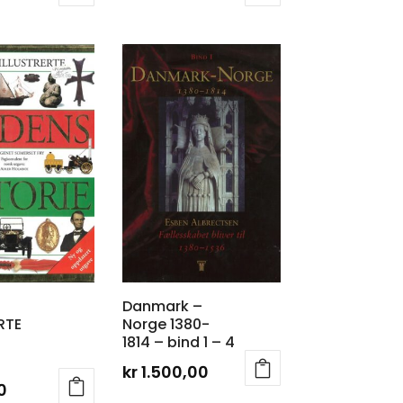
Danmark –
RTE
Norge 1380-
1814 – bind 1 – 4
kr
1.500,00
0