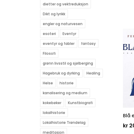
dietter og vektreduksjon
Dikt og lyrikk
engler og naturvesen
esoteri
Eventyr
eventyr og fabler
fantasy
Filosofi
grønn livsstil og sjølberging
Hagebruk og dyrking
Healing
Helse
historie
kanalisering og medium
kokebøker
Kunstbiografi
lokalhistorie
Blå 
Lokalhistorie Trøndelag
kr
2
meditasjon