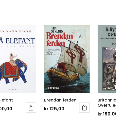
elefant
Brendan ferden
Britanni
Overrule
00,00
kr
125,00
kr
190,0