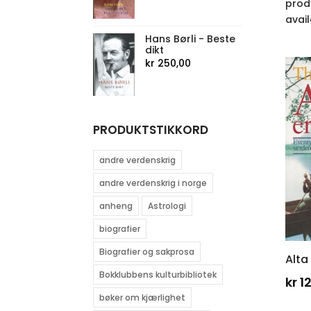
prod
avail
Hans Børli - Beste
dikt
kr
250,00
PRODUKTSTIKKORD
andre verdenskrig
andre verdenskrig i norge
anheng
Astrologi
biografier
Biografier og sakprosa
Alta
Bokklubbens kulturbibliotek
kr
1
bøker om kjærlighet