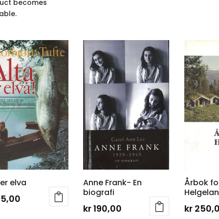
uct becomes
able.
 er elva
Anne Frank- En
Årbok fo
biografi
Helgelan
25,00
kr
190,00
kr
250,