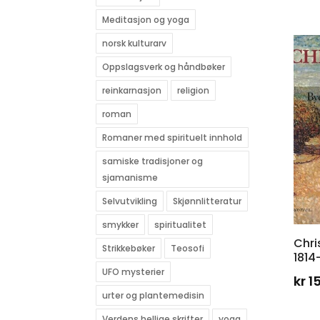
Meditasjon og yoga
norsk kulturarv
Oppslagsverk og håndbøker
reinkarnasjon
religion
roman
Romaner med spirituelt innhold
samiske tradisjoner og
sjamanisme
Selvutvikling
Skjønnlitteratur
smykker
spiritualitet
Chri
Strikkebøker
Teosofi
1814
UFO mysterier
kr
1
urter og plantemedisin
Verdens hellige skrifter
yoga