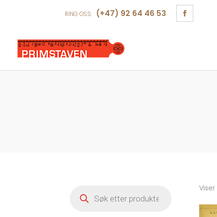
(+47) 92 64 46 53
RING OSS:
Viser
Products
search