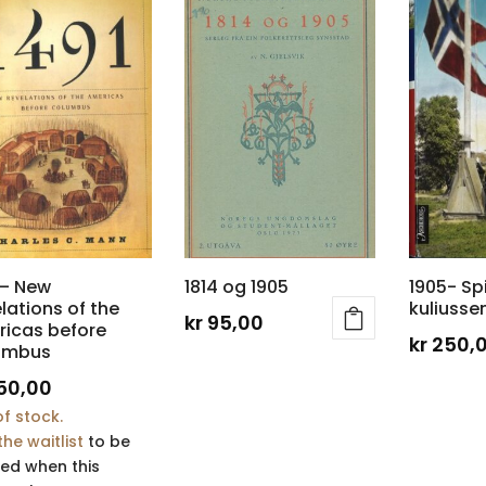
 – New
1814 og 1905
1905- Spi
lations of the
kuliusse
kr
95,00
icas before
kr
250,
umbus
50,00
f stock.
the waitlist
to be
ied when this