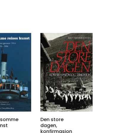
ngsomme
Den store
unst
dagen,
konfirmasjon