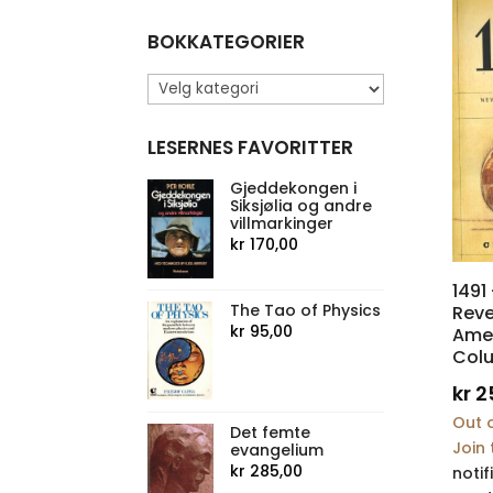
BOKKATEGORIER
LESERNES FAVORITTER
Gjeddekongen i
Siksjølia og andre
villmarkinger
kr
170,00
1491
The Tao of Physics
Reve
kr
95,00
Amer
Col
kr
2
Out o
Det femte
Join 
evangelium
kr
285,00
notif