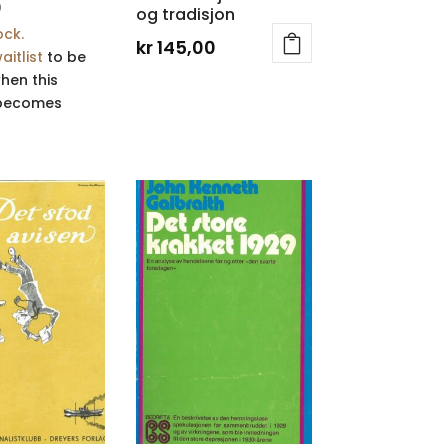
0
og tradisjon
ock.
kr
145,00
aitlist
to be
when this
becomes