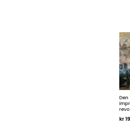
Den
impr
revo
kr
1