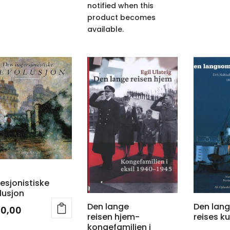
notified when this
product becomes
available.
esjonistiske
lusjon
Den lange
Den la
90,00
reisen hjem-
reises k
kongefamilien i