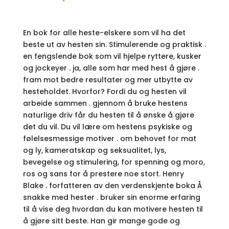
En bok for alle heste-elskere som vil ha det
beste ut av hesten sin. Stimulerende og praktisk .
en fengslende bok som vil hjelpe ryttere, kusker
og jockeyer . ja, alle som har med hest å gjøre .
fram mot bedre resultater og mer utbytte av
hesteholdet. Hvorfor? Fordi du og hesten vil
arbeide sammen . gjennom å bruke hestens
naturlige driv får du hesten til å ønske å gjøre
det du vil. Du vil lære om hestens psykiske og
følelsesmessige motiver . om behovet for mat
og ly, kameratskap og seksualitet, lys,
bevegelse og stimulering, for spenning og moro,
ros og sans for å prestere noe stort. Henry
Blake . forfatteren av den verdenskjente boka Å
snakke med hester . bruker sin enorme erfaring
til å vise deg hvordan du kan motivere hesten til
å gjøre sitt beste. Han gir mange gode og