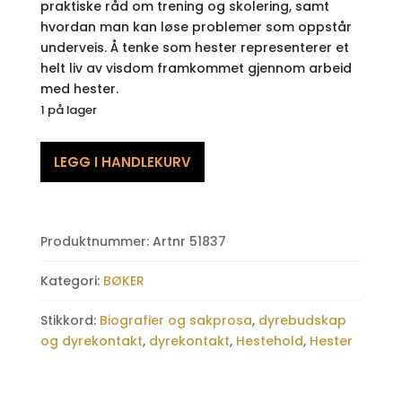
praktiske råd om trening og skolering, samt
hvordan man kan løse problemer som oppstår
underveis. Å tenke som hester representerer et
helt liv av visdom framkommet gjennom arbeid
med hester.
1 på lager
Å
LEGG I HANDLEKURV
tenke
som
hester
antall
Produktnummer:
Artnr 51837
Kategori:
BØKER
Stikkord:
Biografier og sakprosa
,
dyrebudskap
og dyrekontakt
,
dyrekontakt
,
Hestehold
,
Hester