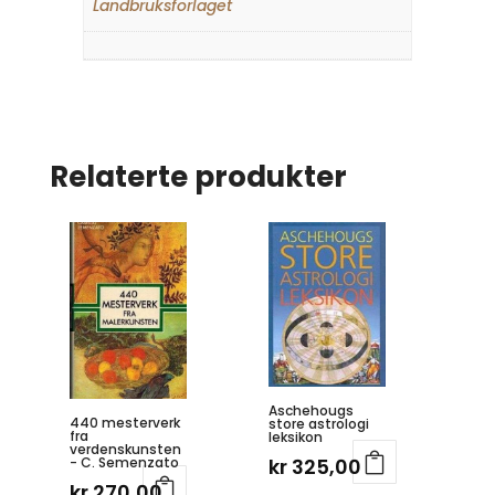
Landbruksforlaget
Relaterte produkter
Aschehougs
440 mesterverk
store astrologi
fra
leksikon
verdenskunsten
- C. Semenzato
kr
325,00
kr
270,00