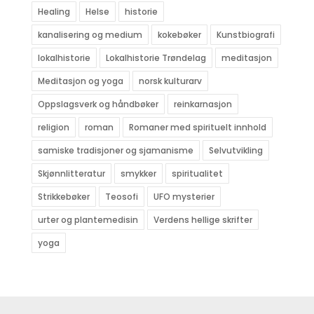
Healing
Helse
historie
kanalisering og medium
kokebøker
Kunstbiografi
lokalhistorie
Lokalhistorie Trøndelag
meditasjon
Meditasjon og yoga
norsk kulturarv
Oppslagsverk og håndbøker
reinkarnasjon
religion
roman
Romaner med spirituelt innhold
samiske tradisjoner og sjamanisme
Selvutvikling
Skjønnlitteratur
smykker
spiritualitet
Strikkebøker
Teosofi
UFO mysterier
urter og plantemedisin
Verdens hellige skrifter
yoga