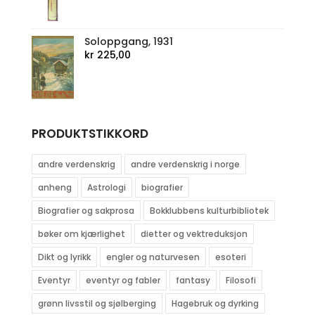
Soloppgang, 1931
kr
225,00
PRODUKTSTIKKORD
andre verdenskrig
andre verdenskrig i norge
anheng
Astrologi
biografier
Biografier og sakprosa
Bokklubbens kulturbibliotek
bøker om kjærlighet
dietter og vektreduksjon
Dikt og lyrikk
engler og naturvesen
esoteri
Eventyr
eventyr og fabler
fantasy
Filosofi
grønn livsstil og sjølberging
Hagebruk og dyrking