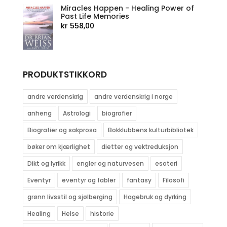
Miracles Happen - Healing Power of
Past Life Memories
kr
558,00
PRODUKTSTIKKORD
andre verdenskrig
andre verdenskrig i norge
anheng
Astrologi
biografier
Biografier og sakprosa
Bokklubbens kulturbibliotek
bøker om kjærlighet
dietter og vektreduksjon
Dikt og lyrikk
engler og naturvesen
esoteri
Eventyr
eventyr og fabler
fantasy
Filosofi
grønn livsstil og sjølberging
Hagebruk og dyrking
Healing
Helse
historie