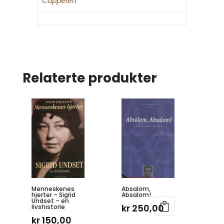
Cappelen
Relaterte produkter
Menneskenes
Absalom,
hjerter – Sigrid
Absalom!
Undset – en
kr
250,00
livshistorie
kr
150,00