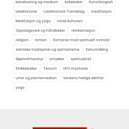
kanalisering og medium
kokebøker
Kunstbiografi
lokalhistorie
Lokalhistorie Trøndelag
meditasjon
Meditasjon og yoga
norsk kulturarv
Oppslagsverk og håndbøker
reinkarnasjon
religion
roman
Romaner med spirituelt innhold
samiske tradisjoner og sjamanisme
Selvutvikling
Skjønnlitteratur
smykker
spiritualitet
Strikkebøker
Teosofi
UFO mysterier
urter og plantemedisin
Verdens hellige skrifter
yoga