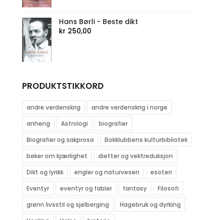
Hans Børli - Beste dikt
kr
250,00
PRODUKTSTIKKORD
andre verdenskrig
andre verdenskrig i norge
anheng
Astrologi
biografier
Biografier og sakprosa
Bokklubbens kulturbibliotek
bøker om kjærlighet
dietter og vektreduksjon
Dikt og lyrikk
engler og naturvesen
esoteri
Eventyr
eventyr og fabler
fantasy
Filosofi
grønn livsstil og sjølberging
Hagebruk og dyrking