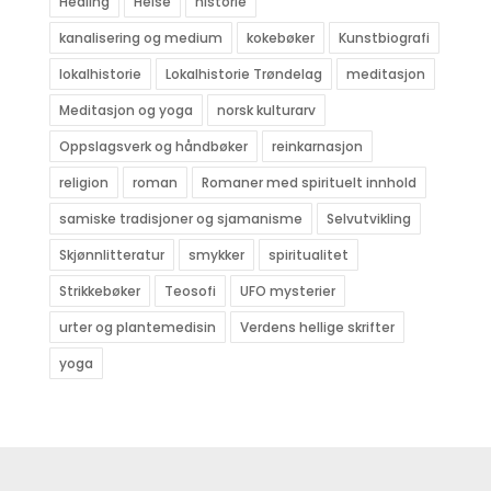
Healing
Helse
historie
kanalisering og medium
kokebøker
Kunstbiografi
lokalhistorie
Lokalhistorie Trøndelag
meditasjon
Meditasjon og yoga
norsk kulturarv
Oppslagsverk og håndbøker
reinkarnasjon
religion
roman
Romaner med spirituelt innhold
samiske tradisjoner og sjamanisme
Selvutvikling
Skjønnlitteratur
smykker
spiritualitet
Strikkebøker
Teosofi
UFO mysterier
urter og plantemedisin
Verdens hellige skrifter
yoga