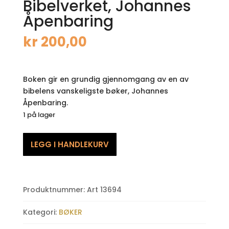
Bibelverket, Johannes
Åpenbaring
kr
200,00
Boken gir en grundig gjennomgang av en av
bibelens vanskeligste bøker, Johannes
Åpenbaring.
1 på lager
Bibelverket,
LEGG I HANDLEKURV
Johannes
Åpenbaring
antall
Produktnummer:
Art 13694
Kategori:
BØKER