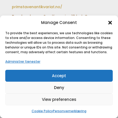
primstavenantikvariat.no/
Besøksadresse:
Sundfærveien 12 bak Coop
extra og Shell bensinstasjon
Manage Consent
To provide the best experiences, we use technologies like cookies
to store and/or access device information. Consenting to these
technologies will allow us to process data such as browsing
SIKKER BETALING
behavior or unique IDs on this site. Not consenting or withdrawing
consent, may adversely affect certain features and functions.
Administrer tjenester
Accept
Deny
View preferences
Copyright © 2018
Primstaven Inderøy As
|
Designet av
Primstaven Media
Cookie Policy
Personvernerklæring