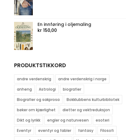
pris
pris
var:
er:
kr 306,00.
kr 249,00.
En innføring i oljemaling
kr
150,00
PRODUKTSTIKKORD
andre verdenskrig
andre verdenskrig i norge
anheng
Astrologi
biografier
Biografier og sakprosa
Bokklubbens kulturbibliotek
bøker om kjærlighet
dietter og vektreduksjon
Dikt og lyrikk
engler og naturvesen
esoteri
Eventyr
eventyr og fabler
fantasy
Filosofi