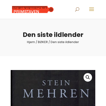
Products
search
Den siste ildlender
Hjem
/
BØKER
/ Den siste ildlender