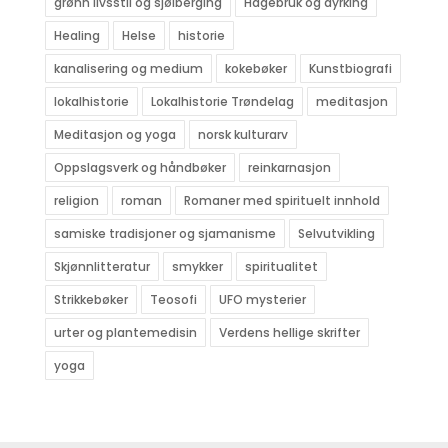
grønn livsstil og sjølberging
Hagebruk og dyrking
Healing
Helse
historie
kanalisering og medium
kokebøker
Kunstbiografi
lokalhistorie
Lokalhistorie Trøndelag
meditasjon
Meditasjon og yoga
norsk kulturarv
Oppslagsverk og håndbøker
reinkarnasjon
religion
roman
Romaner med spirituelt innhold
samiske tradisjoner og sjamanisme
Selvutvikling
Skjønnlitteratur
smykker
spiritualitet
Strikkebøker
Teosofi
UFO mysterier
urter og plantemedisin
Verdens hellige skrifter
yoga