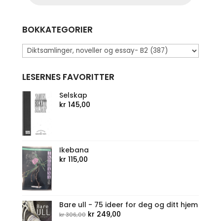
BOKKATEGORIER
LESERNES FAVORITTER
Selskap
kr
145,00
Ikebana
kr
115,00
Bare ull - 75 ideer for deg og ditt hjem
Opprinnelig
Nåværende
kr
249,00
kr
306,00