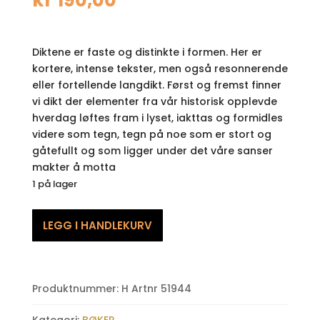
kr
190,00
Diktene er faste og distinkte i formen. Her er
kortere, intense tekster, men også resonnerende
eller fortellende langdikt. Først og fremst finner
vi dikt der elementer fra vår historisk opplevde
hverdag løftes fram i lyset, iakttas og formidles
videre som tegn, tegn på noe som er stort og
gåtefullt og som ligger under det våre sanser
makter å motta
1 på lager
Den
LEGG I HANDLEKURV
siste
ildlender
antall
Produktnummer:
H Artnr 51944