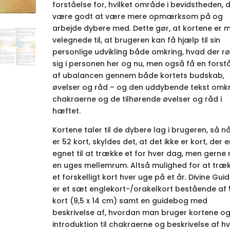
forståelse for, hvilket område i bevidstheden, de
være godt at være mere opmærksom på og
arbejde dybere med. Dette gør, at kortene er 
velegnede til, at brugeren kan få hjælp til sin
personlige udvikling både omkring, hvad der rø
sig i personen her og nu, men også få en forst
af ubalancen gennem både kortets budskab,
øvelser og råd – og den uddybende tekst omkr
chakraerne og de tilhørende øvelser og råd i
hæftet.
Kortene taler til de dybere lag i brugeren, så n
er 52 kort, skyldes det, at det ikke er kort, der e
egnet til at trække et for hver dag, men gerne
en uges mellemrum. Altså mulighed for at træ
et forskelligt kort hver uge på et år. Divine Gu
er et sæt englekort-/orakelkort bestående af 
kort (9,5 x 14 cm) samt en guidebog med
beskrivelse af, hvordan man bruger kortene o
introduktion til chakraerne og beskrivelse af hv