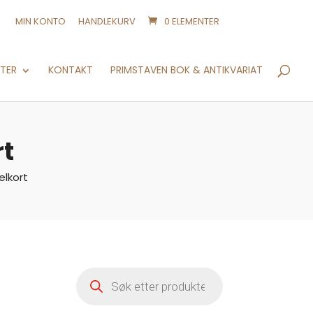
MIN KONTO
HANDLEKURV
0 ELEMENTER
Products
search
NTER
KONTAKT
PRIMSTAVEN BOK & ANTIKVARIAT
rt
elkort
Products
search