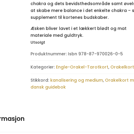
chakra og dets bevidsthedsområde samt øvelse
at skabe mere balance i det enkelte chakra –
supplement til kortenes budskaber.
Æsken bliver lavet i et lækkert blødt og mat
materiale med guldtryk.
Utsolgt
Produktnummer:
Isbn 978-87-970026-0-5
Kategorier:
Engle-Orakel-Tarotkort
,
Orakelkort
Stikkord:
kanalisering og medium
,
Orakelkort 
dansk guidebok
ormasjon