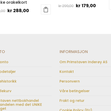
ke orakelkort
Opprinnelig
Nåvær
kr
179,00
kr
299,00
Opprinnelig
Nåværende
kr
288,00
,00
pris
pris
pris
pris
var:
er:
var:
er:
kr 299,00.
kr 179,
kr 349,00.
kr 288,00.
TO
INFORMASJON
konto
Om Primstaven Inderøy AS
odetaljer
Kontakt
ehistorikk
Personvern
lekurv
Våre betingelser
staven nettbokhandel
Frakt og retur
andelen med det UNIKE
lget
Cookie Policy (EU)