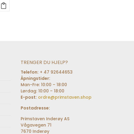
ende
00.
TRENGER DU HJELP?
Telefon:
+ 47 92644653
Åpningstider:
Man-Fre: 10:00 – 18:00
Lørdag: 10:00 – 18:00
E-post:
ordre@primstaven.shop
Postadresse:
Primstaven Inderøy AS
Vågavegen 71
7670 Inderøy