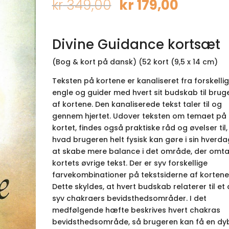
Opprinnelig
Nåvær
kr
349,00
kr
179,00
pris
pris
var:
er:
kr 349,00.
kr 179,0
Divine Guidance kortsæt
(Bog & kort på dansk) (52 kort (9,5 x 14 cm)
Teksten på kortene er kanaliseret fra forskelli
engle og guider med hvert sit budskab til brug
af kortene. Den kanaliserede tekst taler til og
gennem hjertet. Udover teksten om temaet på
kortet, findes også praktiske råd og øvelser til,
hvad brugeren helt fysisk kan gøre i sin hverda
at skabe mere balance i det område, der omtal
kortets øvrige tekst. Der er syv forskellige
farvekombinationer på tekstsiderne af kortene
Dette skyldes, at hvert budskab relaterer til et 
syv chakraers bevidsthedsområder. I det
medfølgende hæfte beskrives hvert chakras
bevidsthedsområde, så brugeren kan få en dy