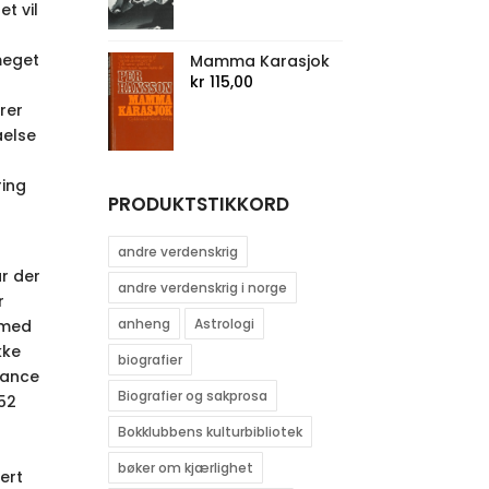
t vil
meget
Mamma Karasjok
kr
115,00
rer
åelse
ing
PRODUKTSTIKKORD
andre verdenskrig
år der
andre verdenskrig i norge
r
anheng
Astrologi
 med
kke
biografier
idance
Biografier og sakprosa
52
Bokklubbens kulturbibliotek
g
bøker om kjærlighet
ert