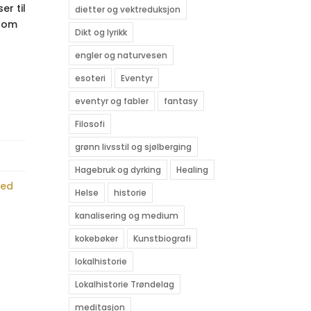
r til
dietter og vektreduksjon
 som
Dikt og lyrikk
engler og naturvesen
esoteri
Eventyr
eventyr og fabler
fantasy
Filosofi
grønn livsstil og sjølberging
Hagebruk og dyrking
Healing
med
Helse
historie
kanalisering og medium
kokebøker
Kunstbiografi
lokalhistorie
Lokalhistorie Trøndelag
meditasjon