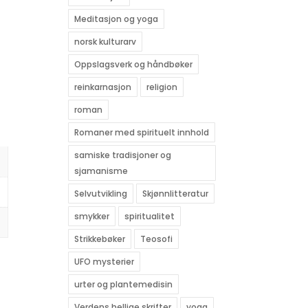
Meditasjon og yoga
norsk kulturarv
Oppslagsverk og håndbøker
reinkarnasjon
religion
roman
Romaner med spirituelt innhold
samiske tradisjoner og
sjamanisme
Selvutvikling
Skjønnlitteratur
smykker
spiritualitet
Strikkebøker
Teosofi
UFO mysterier
urter og plantemedisin
Verdens hellige skrifter
yoga