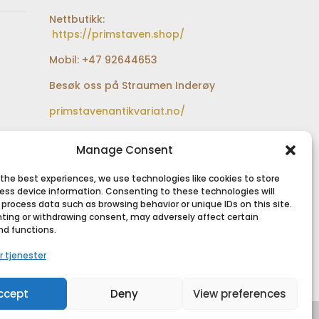
Nettbutikk:
https://primstaven.shop/
Mobil: +47 92644653
Besøk oss på Straumen Inderøy
primstavenantikvariat.no/
Besøksadresse:
Sundfærveien 12
Manage Consent
bak Coop extra og Shell
bensinstasjon
 the best experiences, we use technologies like cookies to store
ess device information. Consenting to these technologies will
 process data such as browsing behavior or unique IDs on this site.
ting or withdrawing consent, may adversely affect certain
nd functions.
SIKKER BETALING
r tjenester
ccept
Deny
View preferences