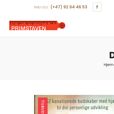
(+47) 92 64 46 53
RING OSS:
D
Hjem
TILBUD!