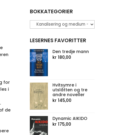
ende
BOKKATEGORIER
0.
LESERNES FAVORITTER
ge
Den tredje mann
eren
kr
180,00
g for
Hvitsymre i
es i
utslåtten og tre
andre noveller
kr
145,00
.
af de
Dynamic AIKIDO
kr
175,00
bere