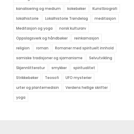
kanalisering og medium
kokebøker
Kunstbiografi
lokalhistorie
Lokalhistorie Trøndelag
meditasjon
Meditasjon og yoga
norsk kulturarv
Oppslagsverk og håndbøker
reinkarnasjon
religion
roman
Romaner med spirituelt innhold
samiske tradisjoner og sjamanisme
Selvutvikling
Skjønnlitteratur
smykker
spiritualitet
Strikkebøker
Teosofi
UFO mysterier
urter og plantemedisin
Verdens hellige skrifter
yoga