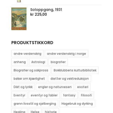
Soloppgang, 1931
kr
225,00
PRODUKTSTIKKORD
andre verdenskrig
andre verdenskrig i norge
anheng
Astrologi
biografier
Biografier og sakprosa
Bokklubbens kulturbibliotek
bøker om kjærlighet
dietter og vektreduksjon
Dikt og lyrikk
engler og naturvesen
esoteri
Eventyr
eventyr og fabler
fantasy
Filosofi
grønn livsstil og sjølberging
Hagebruk og dyrking
Healing
Helse
historie