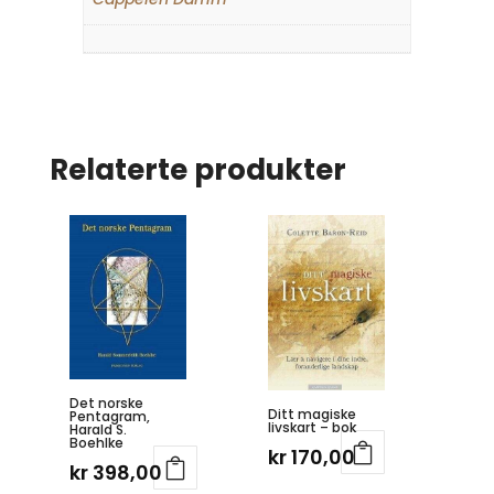
Relaterte produkter
Det norske
Ditt magiske
Pentagram,
livskart – bok
Harald S.
Boehlke
kr
170,00
kr
398,00