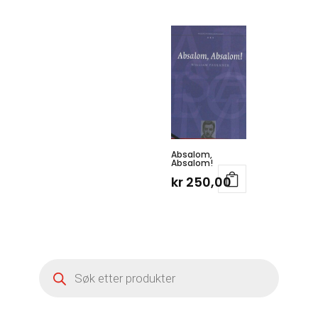
Absalom,
Absalom!
kr
250,00
Products
search