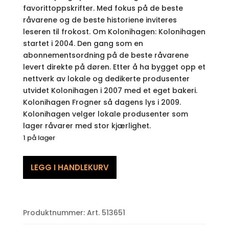
favorittoppskrifter. Med fokus på de beste
råvarene og de beste historiene inviteres
leseren til frokost. Om Kolonihagen: Kolonihagen
startet i 2004. Den gang som en
abonnementsordning på de beste råvarene
levert direkte på døren. Etter å ha bygget opp et
nettverk av lokale og dedikerte produsenter
utvidet Kolonihagen i 2007 med et eget bakeri.
Kolonihagen Frogner så dagens lys i 2009.
Kolonihagen velger lokale produsenter som
lager råvarer med stor kjærlighet.
1 på lager
Paul
LEGG I HANDLEKURV
Sills'
Story
Theater
-
Produktnummer:
Art. 513651
Four