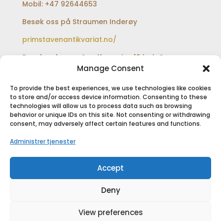
Mobil: +47 92644653
Besøk oss på Straumen Inderøy
primstavenantikvariat.no/
Besøksadresse:
Sundfærveien 12 bak Coop
extra og Shell bensinstasjon
Manage Consent
To provide the best experiences, we use technologies like cookies
to store and/or access device information. Consenting to these
technologies will allow us to process data such as browsing
SIKKER BETALING
behavior or unique IDs on this site. Not consenting or withdrawing
consent, may adversely affect certain features and functions.
Administrer tjenester
Accept
Deny
View preferences