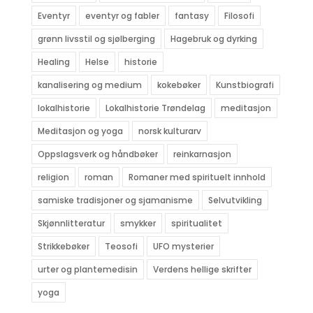
Eventyr
eventyr og fabler
fantasy
Filosofi
grønn livsstil og sjølberging
Hagebruk og dyrking
Healing
Helse
historie
kanalisering og medium
kokebøker
Kunstbiografi
lokalhistorie
Lokalhistorie Trøndelag
meditasjon
Meditasjon og yoga
norsk kulturarv
Oppslagsverk og håndbøker
reinkarnasjon
religion
roman
Romaner med spirituelt innhold
samiske tradisjoner og sjamanisme
Selvutvikling
Skjønnlitteratur
smykker
spiritualitet
Strikkebøker
Teosofi
UFO mysterier
urter og plantemedisin
Verdens hellige skrifter
yoga