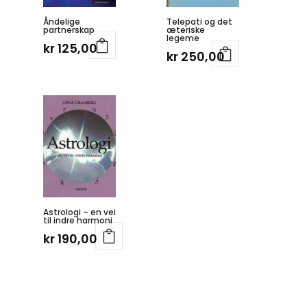
Åndelige
Telepati og det
partnerskap
æteriske
legeme
kr
125,00
kr
250,00
Astrologi – en vei
til indre harmoni
kr
190,00